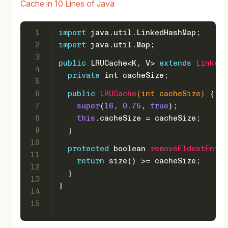
Cache in 10 Lines of Java
1
import
 java.util.LinkedHashMap;
2
import
 java.util.Map;
3
public
 LRUCache<K, V> 
extends
LinkedH
4
private
int
 cacheSize;
5
6
public
LRUCache
(
int
 cacheSize)
 {
7
super
(
16
, 
0.75
, 
true
);
8
this
.cacheSize = cacheSize;
9
  }
10
protected
boolean
removeEldestEntry
11
return
 size() >= cacheSize;
12
  }
13
}
14
15