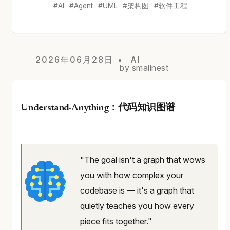
AI
Agent
UML
架构图
软件工程
2026年06月28日
AI
by smallnest
Understand-Anything：代码知识图谱
"The goal isn't a graph that wows
you with how complex your
codebase is — it's a graph that
quietly teaches you how every
piece fits together."