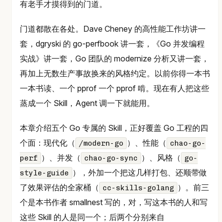
有老手才摸得到的门道。
门道都散在各处。Dave Cheney 的高性能工作坊讲一
套，dgryski 的 go-perfbook 讲一套，《Go 并发编程
实战》讲一套，Go 团队的 modernize 分析又讲一套，
再加上无数生产事故换来的风格约定。以前你得一本书
一本书读、一个 pprof 一个 pprof 啃。现在有人把这些
蒸成一个 Skill，Agent 调一下就能用。
本章介绍五个 Go 专属的 Skill，正好覆盖 Go 工程的四
个面：现代化（
）、性能（
/modern-go
chao-go-
）、并发（
）、风格（
perf
chao-go-sync
go-
），外加一个把这几样打包、还顺带做
style-guide
了效果评估的全家桶（
）。前三
cc-skills-golang
个是本书作者 smallnest 写的，对，写这本书的人和写
这些 Skill 的人是同一个；后两个分别来自