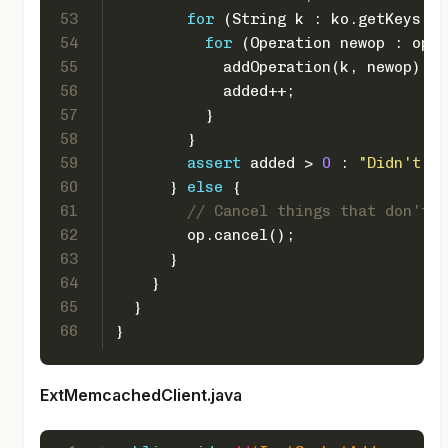
53
for
 (String k : ko.getKeys())
54
for
 (Operation newop : opFa
55
            addOperation(k, newop);
56
            added++;
57
          }
58
        }
59
assert
 added > 
0
 : 
"Didn't ad
60
      } 
else
 {
61
// Cancel things that don't 
62
        op.cancel();
63
      }
64
    }
65
  }
66
}
ExtMemcachedClient.java