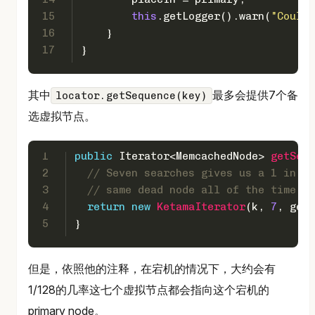
15
this
.getLogger().warn(
"Could 
16
    }
17
}
其中
最多会提供7个备
locator.getSequence(key)
选虚拟节点。
1
public
 Iterator<MemcachedNode> 
getSequ
2
// Seven searches gives us a 1 in 2^
3
// same dead node all of the time.
4
return
new
KetamaIterator
(k, 
7
, getK
5
}
但是，依照他的注释，在宕机的情况下，大约会有
1/128的几率这七个虚拟节点都会指向这个宕机的
primary node。