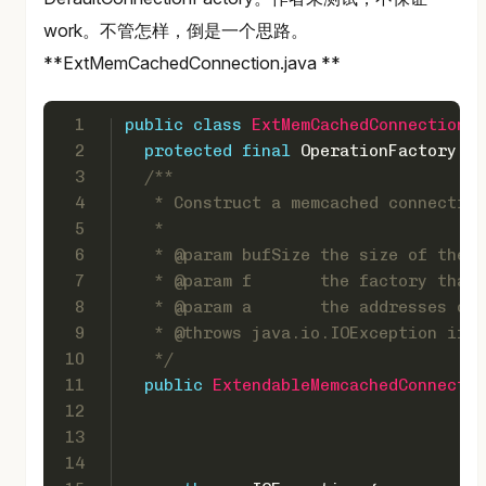
work。不管怎样，倒是一个思路。
**ExtMemCachedConnection.java **
1
public
class
ExtMemCachedConnection
e
2
protected
final
 OperationFactory op
3
/**
4
   * Construct a memcached connection
5
   *
6
   * 
@param
 bufSize the size of the b
7
   * 
@param
 f       the factory that 
8
   * 
@param
 a       the addresses of 
9
   * 
@throws
 java.io.IOException if a
10
   */
11
public
ExtendableMemcachedConnectio
12
                                     
13
                                     
14
                                     