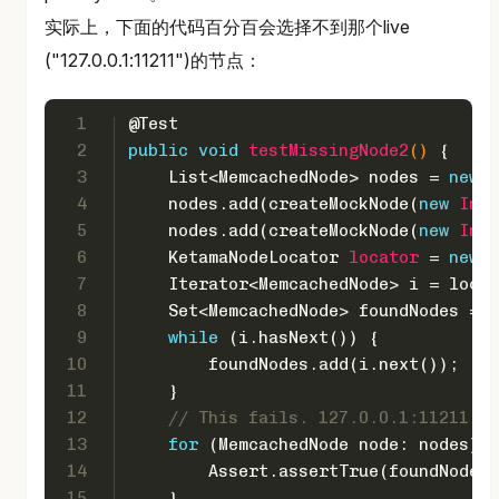
实际上，下面的代码百分百会选择不到那个live
("127.0.0.1:11211")的节点：
1
@Test
2
public
void
testMissingNode2
()
 {
3
    List<MemcachedNode> nodes = 
new
A
4
    nodes.add(createMockNode(
new
Inet
5
    nodes.add(createMockNode(
new
Inet
6
KetamaNodeLocator
locator
=
new
K
7
    Iterator<MemcachedNode> i = locat
8
    Set<MemcachedNode> foundNodes = 
n
9
while
 (i.hasNext()) {
10
        foundNodes.add(i.next());
11
    }
12
// This fails. 127.0.0.1:11211 is
13
for
 (MemcachedNode node: nodes) {
14
        Assert.assertTrue(foundNodes.
15
    }