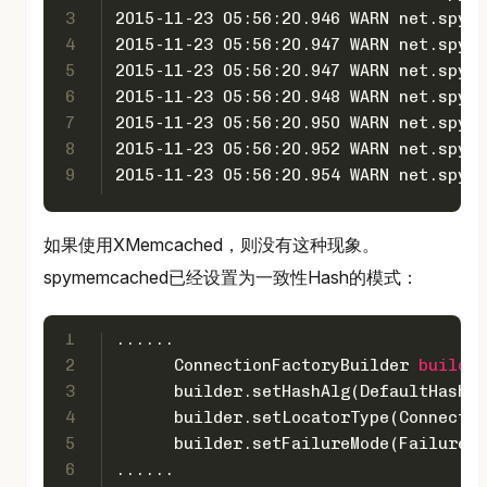
3
2015-11-23 05:56:20.946 WARN net.spy.m
4
2015-11-23 05:56:20.947 WARN net.spy.m
5
2015-11-23 05:56:20.947 WARN net.spy.m
6
2015-11-23 05:56:20.948 WARN net.spy.m
7
2015-11-23 05:56:20.950 WARN net.spy.m
8
2015-11-23 05:56:20.952 WARN net.spy.m
9
2015-11-23 05:56:20.954 WARN net.spy.m
如果使用XMemcached，则没有这种现象。
spymemcached已经设置为一致性Hash的模式：
1
......
2
ConnectionFactoryBuilder
builder
3
      builder.setHashAlg(DefaultHashAl
4
      builder.setLocatorType(Connectio
5
      builder.setFailureMode(FailureMo
6
......