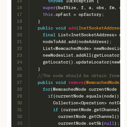
15
throws
 IOException {
16
super
(bufSize, f, a, obs, fm, opf
17
this
.opFact = opfactory;
18
  }
19
public
void
add
(InetSocketAddress n
20
final
 List<InetSocketAddress> nod
21
    nodeToAdd.add(nodeAddress);
22
    List<MemcachedNode> newNodesList 
23
    newNodesList.addAll(getLocator().
24
    getLocator().updateLocator(newNod
25
  }
26
//The node should be obtain from lo
27
public
void
remove
(MemcachedNode no
28
for
(MemcachedNode currentNode : g
29
if
(currentNode.equals(node)) {
30
        Collection<Operation> notComp
31
if
 (currentNode.getChannel() 
32
          currentNode.getChannel().cl
33
          currentNode.setSk(
null
);