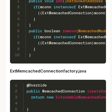
1
public
void
add
(InetSocketAddress nod
2
if
(mconn 
instanceof
 ExtMemcachedCon
3
    ((ExtMemcachedConnection)mconn).a
4
  }
5
}
6
public
boolean
remove
(MemcachedNode n
7
if
(mconn 
instanceof
 ExtMemcachedCon
8
    ((ExtMemcachedConnection)mconn).r
9
  }
10
}
ExtMemcachedConnectionfactory.java
1
@Override
2
public
 MemcachedConnection 
createConne
3
return
new
ExtendableMemcachedConnec
4
                                      
5
}