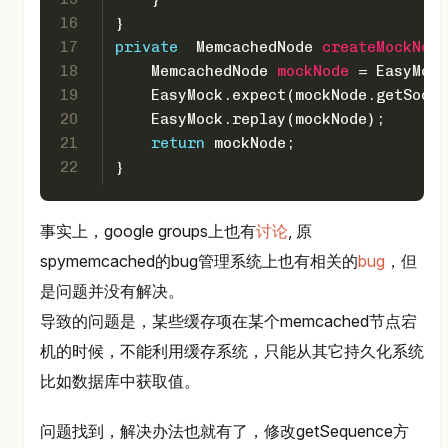
16
}
17
private
  MemcachedNode 
createMockNode
18
MemcachedNode
mockNode
=
 EasyMock
19
    EasyMock.expect(mockNode.getSocke
20
    EasyMock.replay(mockNode);
21
return
 mockNode;
22
}
事实上，google groups上也有
讨论
, 原
spymemcached的bug管理系统上也有相关的
bug
，但
是问题并没有解决。
导致的问题是，某些缓存项在某个memcached节点宕
机的时候，不能利用缓存系统，只能从其它持久化系统
比如数据库中获取值。
问题找到，解决办法也就有了，修改getSequence方