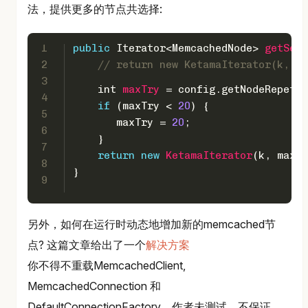
法，提供更多的节点共选择:
1
public
 Iterator<MemcachedNode> 
getSequ
2
// return new KetamaIterator(k, 7,
3
int
maxTry
=
 config.getNodeRepetit
4
if
 (maxTry < 
20
) {
5
       maxTry = 
20
;
6
    }
7
return
new
KetamaIterator
(k, maxTr
8
}
9
另外，如何在运行时动态地增加新的memcached节
点? 这篇文章给出了一个
解决方案
你不得不重载MemcachedClient,
MemcachedConnection 和
DefaultConnectionFactory。作者未测试，不保证