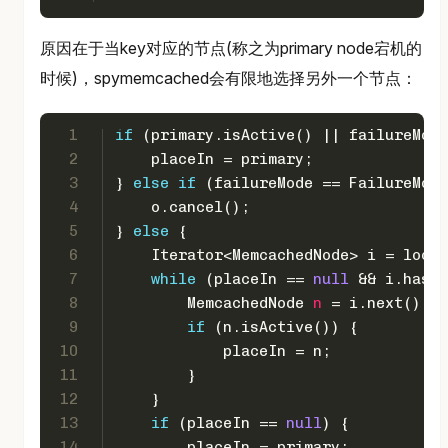
原因在于当key对应的节点(称之为primary node宕机的
时候)，spymemcached会有限地选择另外一个节点：
1
if
 (primary.isActive() || failureMode
2
    placeIn = primary;
3
} 
else
if
 (failureMode == FailureMode
4
    o.cancel();
5
} 
else
 {
6
    Iterator<MemcachedNode> i = locat
7
while
 (placeIn == 
null
 && i.hasNe
8
MemcachedNode
n
=
 i.next();
9
if
 (n.isActive()) {
10
            placeIn = n;
11
        }
12
    }
13
if
 (placeIn == 
null
) {
14
        placeIn = primary;