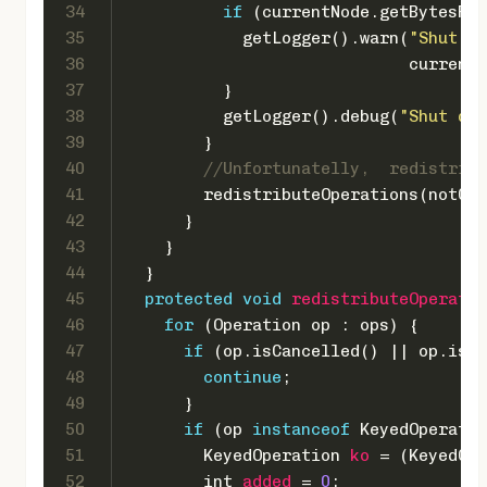
34
if
 (currentNode.getBytesRem
35
            getLogger().warn(
"Shut do
36
                             currentN
37
          }
38
          getLogger().debug(
"Shut dow
39
        }
40
//Unfortunatelly,  redistribu
41
        redistributeOperations(notCom
42
      }
43
    }
44
  }
45
protected
void
redistributeOperatio
46
for
 (Operation op : ops) {
47
if
 (op.isCancelled() || op.isTi
48
continue
;
49
      }
50
if
 (op 
instanceof
 KeyedOperatio
51
KeyedOperation
ko
=
 (KeyedOpe
52
int
added
=
0
;