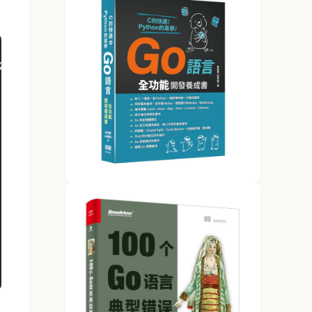
2-358.el6.x86_64 (abc) 	04/11/2016 	_x86_64_	(2 CPU)