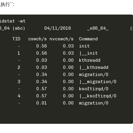
行``:
idstat -wt
Linux 2.6.3
     TID   cswch/s nvcswch/s  Command
       -      0.56      0.03  init
       1      0.56      0.03  |__init
       -      0.03      0.00  kthreadd
       2      0.03      0.00  |__kthreadd
       -      0.34      0.00  migration/0
       3      0.34      0.00  |__migration/0
       -      0.57      0.00  ksoftirqd/0
       4      0.57      0.00  |__ksoftirqd/0
       -      0.01      0.00  migration/0