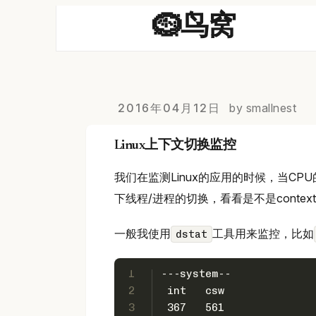
🪹鸟窝
2016年04月12日
by smallnest
Linux上下文切换监控
我们在监测Linux的应用的时候，当C
下线程/进程的切换，看看是不是context sw
一般我使用
工具用来监控，比如
dstat
1
---system--
2
 int   csw 
3
 367   561 