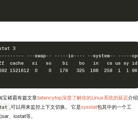
stat 3
--------- ---swap-- -----io---- --system-- -----cp
ff  cache   si   so    bi    bo   in   cs us sy id
淘宝褚霸有篇文章:
latencytop深度了解你的Linux系统的延迟
介绍
,可以用来监控上下文切换。 它是
sysstat
包其中的一个工
tat
r、iostat等。