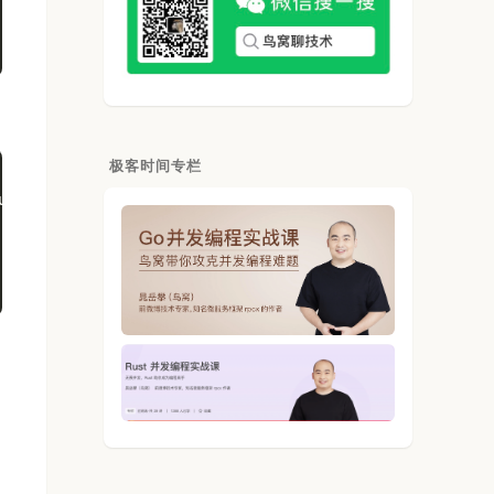
极客时间专栏
u-----
 wa st
 0  0      0 3126192  31692 1521612  0    0   176   325  166  258  1  1 96  3  0	