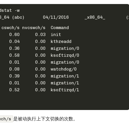
dstat -w
Linux 2.6.3
 cswch/s nvcswch/s  Command
    0.60      0.03  init
    0.04      0.00  kthreadd
    0.36      0.00  migration/0
    0.58      0.00  ksoftirqd/0
    0.01      0.00  migration/0
    0.08      0.00  watchdog/0
    0.39      0.00  migration/1
    0.01      0.00  migration/1
    0.52      0.00  ksoftirqd/1
是被动执行上下文切换的次数。
wch/s