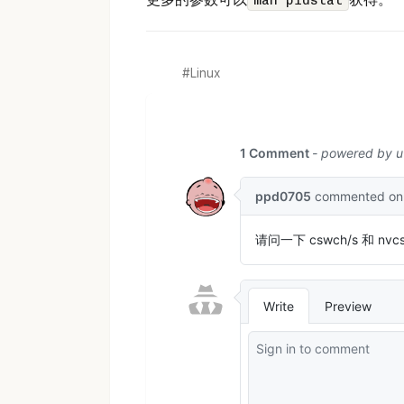
man pidstat
Linux