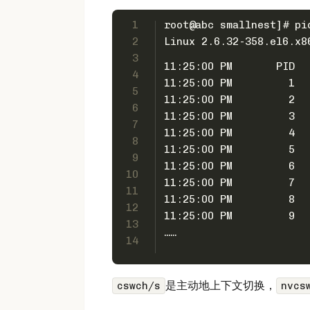
1
root@abc smallnest]# pi
2
3
11:25:00 PM       PID  
4
11:25:00 PM         1  
5
11:25:00 PM         2  
6
11:25:00 PM         3  
7
11:25:00 PM         4  
8
11:25:00 PM         5  
9
11:25:00 PM         6  
10
11:25:00 PM         7  
11
11:25:00 PM         8  
12
11:25:00 PM         9  
13
……
14
是主动地上下文切换，
cswch/s
nvcs