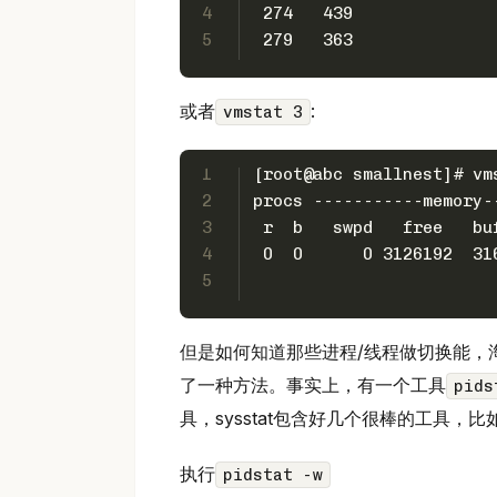
4
 274   439 
5
 279   363 
或者
:
vmstat 3
1
[root@abc smallnest]# vm
2
procs -----------memory-
3
 r  b   swpd   free   bu
4
5
但是如何知道那些进程/线程做切换能，
了一种方法。事实上，有一个工具
pids
具，sysstat包含好几个很棒的工具，比如sa
执行
pidstat -w