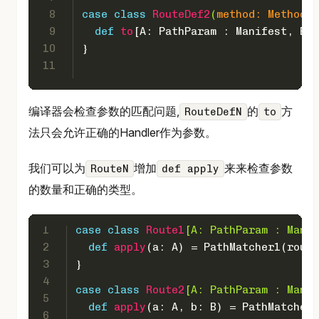
8
case
class
RouteDef2
(
method: 
Method
, 
9
def
to
[
A
: 
PathParam
 : 
Manifest
, 
B
: 
10
}
11
编译器会检查参数的匹配问题,
的
方
RouteDefN
to
法只会允许正确的Handler作为参数。
我们可以为
增加
来来检查参数
RouteN
def apply
的数量和正确的类型。
1
case
class
Route1
[
A
: 
PathParam
 : 
Manif
2
def
apply
(a: 
A
) = 
PathMatcher1
(route
3
}
4
case
class
Route2
[
A
: 
PathParam
 : 
Manif
5
def
apply
(a: 
A
, b: 
B
) = 
PathMatcher2
6