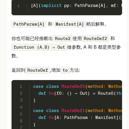
1
[
A
](
implicit
 pp: 
PathParam
[
A
], mf: 
Man
和
稍后解释。
PathParam[A]
Manifest[A]
你也可能已经推断出
使用
和
Route2
RouteDef2
做参数, A 和 B 都是类型参
function (A,B) ⇒ Out
数。
返回到
,增加
方法:
RouteDef
to
1
case
class
RouteDef0
(
method: 
Method
, 
2
def
to
(f0: () ⇒ 
Out
) = 
Route0
(
this
,
3
}
4
case
class
RouteDef1
(
method: 
Method
, 
5
def
to
[
A
: 
PathParam
 : 
Manifest
](f1:
6
}
7