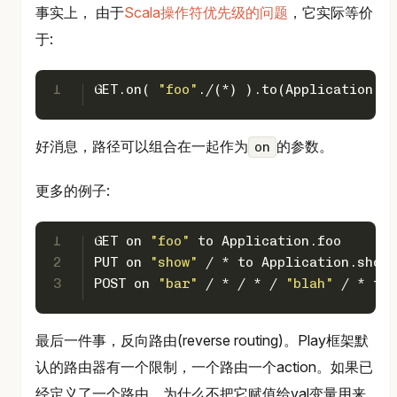
事实上， 由于
Scala操作符优先级的问题
，它实际等价
于:
1
GET
.on( 
"foo"
./(*) ).to(
Application
.sh
好消息，路径可以组合在一起作为
的参数。
on
更多的例子:
1
GET
 on 
"foo"
 to 
Application
.foo
2
PUT
 on 
"show"
 / * to 
Application
.show
3
POST
 on 
"bar"
 / * / * / 
"blah"
 / * to 
最后一件事，反向路由(reverse routing)。Play框架默
认的路由器有一个限制，一个路由一个action。如果已
经定义了一个路由，为什么不把它赋值给val变量用来