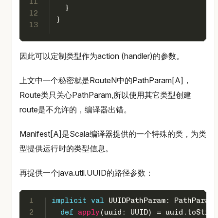
11
  }
12
}
13
因此可以定制类型作为action (handler)的参数。
上文中一个秘密就是RouteN中的PathParam[A]，
Route类只关心PathParam,所以使用其它类型创建
route是不允许的，编译器出错。
Manifest[A]是Scala编译器提供的一个特殊的类，为类
型提供运行时的类型信息。
再提供一个java.util.UUID的路径参数：
1
implicit
val
UUIDPathParam
: 
PathParam
[
2
def
apply
(uuid: 
UUID
) = uuid.toStrin