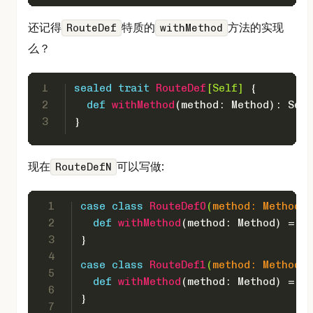
还记得
特质的
方法的实现
RouteDef
withMethod
么？
1
sealed
trait
RouteDef
[
Self
] 
{
2
def
withMethod
(method: 
Method
): 
Self
3
}
现在
可以写做:
RouteDefN
1
case
class
RouteDef0
(
method: 
Method
, 
2
def
withMethod
(method: 
Method
) = 
Ro
3
}
4
case
class
RouteDef1
(
method: 
Method
, 
5
def
withMethod
(method: 
Method
) = 
Ro
6
}
7