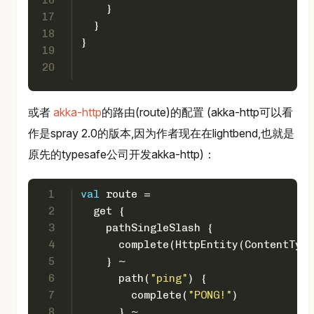
16
    } 
17
  }
18
}
19
20
或者
akka-http
的路由(route)的配置 (akka-http可以看
作是spray 2.0的版本,因为作者现在在lightbend,也就是
原先的typesafe公司开发akka-http)：
1
val
 route =
2
  get {
3
    pathSingleSlash {
4
      complete(
HttpEntity
(
ContentType
5
    } ~
6
      path(
"ping"
) {
7
        complete(
"PONG!"
)
8
      } ~