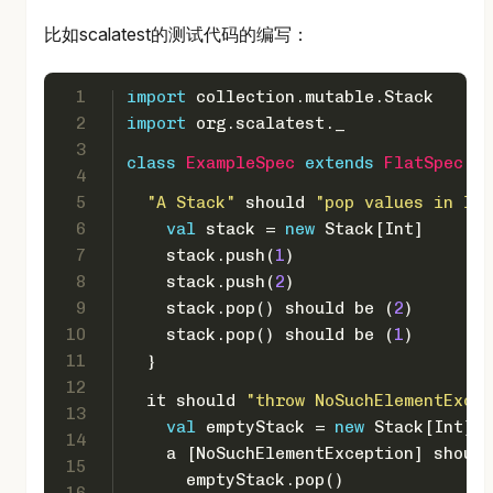
比如scalatest的测试代码的编写：
1
import
 collection.mutable.
Stack
2
import
 org.scalatest._
3
class
ExampleSpec
extends
FlatSpec
wi
4
5
"A Stack"
 should 
"pop values in las
6
val
 stack = 
new
Stack
[
Int
]
7
    stack.push(
1
)
8
    stack.push(
2
)
9
    stack.pop() should be (
2
)
10
    stack.pop() should be (
1
)
11
  }
12
  it should 
"throw NoSuchElementExcep
13
val
 emptyStack = 
new
Stack
[
Int
]
14
    a [
NoSuchElementException
] should
15
      emptyStack.pop()