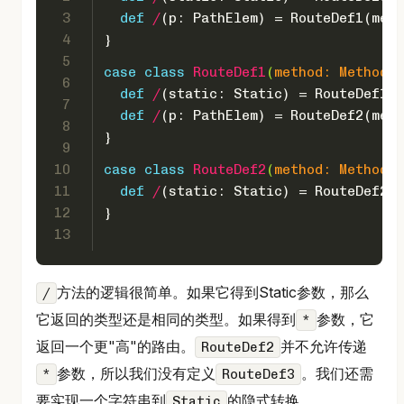
3
def
/
(p: 
PathElem
) = 
RouteDef1
(meth
4
}
5
case
class
RouteDef1
(
method: 
Method
, 
6
def
/
(static: 
Static
) = 
RouteDef1
(m
7
def
/
(p: 
PathElem
) = 
RouteDef2
(meth
8
}
9
10
case
class
RouteDef2
(
method: 
Method
, 
11
def
/
(static: 
Static
) = 
RouteDef2
(m
12
}
13
方法的逻辑很简单。如果它得到Static参数，那么
/
它返回的类型还是相同的类型。如果得到
参数，它
*
返回一个更"高"的路由。
并不允许传递
RouteDef2
参数，所以我们没有定义
。我们还需
*
RouteDef3
要实现一个字符串到
的隐式转换。
Static