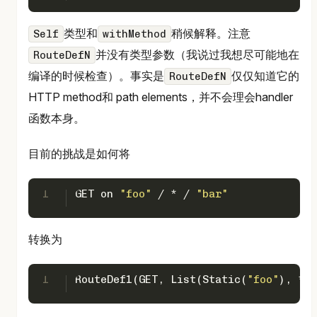
类型和
稍候解释。注意
Self
withMethod
并没有类型参数（我说过我想尽可能地在
RouteDefN
编译的时候检查）。事实是
仅仅知道它的
RouteDefN
HTTP method和 path elements，并不会理会handler
函数本身。
目前的挑战是如何将
1
GET
 on 
"foo"
 / * / 
"bar"
转换为
1
RouteDef1
(
GET
, 
List
(
Static
(
"foo"
), *, 