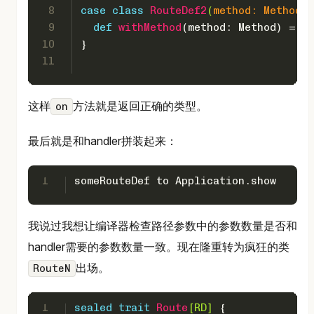
8
case
class
RouteDef2
(
method: 
Method
, 
9
def
withMethod
(method: 
Method
) = 
Ro
10
}
11
这样
方法就是返回正确的类型。
on
最后就是和handler拼装起来：
1
someRouteDef to 
Application
.show
我说过我想让编译器检查路径参数中的参数数量是否和
handler需要的参数数量一致。现在隆重转为疯狂的类
出场。
RouteN
1
sealed
trait
Route
[
RD
] 
{