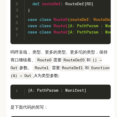
2
def
routeDef
: 
RouteDef
[
RD
]
3
}
4
case
class
Route0
(
routeDef: 
RouteDef0
,
5
case
class
Route1
[
A
: 
PathParam
 : 
Manif
6
case
class
Route2
[
A
: 
PathParam
 : 
Manif
7
呜呼哀哉， 类型、更多的类型、更多坨的类型，保持
胃口继续看。
需要
和
Route0
RouteDef0
() ⇒
参数。
需要
和
Out
Route1
RouteDef1
function
,A为类型参数:
(A) ⇒ Out
1
[
A
: 
PathParam
 : 
Manifest
]
是下面代码的简写：