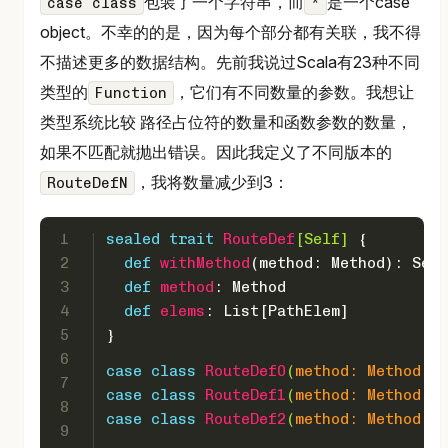
包装了一个字符串，而
是一个case
case class
*
object。不幸的的是，因为每个部分都有关联，我不得
不描述更多的数据结构。先前我说过Scala有23种不同
类型的
，它们有不同数量的参数。我想让
Function
类型系统比较 路径占位符的数量和函数参数的数量，
如果不匹配就抛出错误。因此我定义了不同版本的
，我将数量减少到3：
RouteDefN
1
sealed
trait
RouteDef
[
Self
] 
{
2
def
withMethod
(method: 
Method
): 
Self
3
def
method
: 
Method
4
def
elems
: 
List
[
PathElem
]
5
}
6
case
class
RouteDef0
(
method: 
Method
, e
7
case
class
RouteDef1
(
method: 
Method
, e
8
case
class
RouteDef2
(
method: 
Method
, e
9