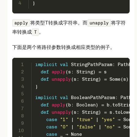
4
}
将类型T转换成字符串。而
将字符
apply
unapply
串转换成
。
T
下面是两个将路径参数转换成相应类型的例子。
1
implicit
val
StringPathParam
: 
PathPar
2
def
apply
(s: 
String
) = s
3
def
unapply
(s: 
String
) = 
Some
(s)
4
}
5
implicit
val
BooleanPathParam
: 
PathPa
6
def
apply
(b: 
Boolean
) = b.toString
7
def
unapply
(s: 
String
) = s.toLowerC
8
case
"1"
 | 
"true"
 | 
"yes"
 ⇒ 
Some
(
9
case
"0"
 | 
"false"
 | 
"no"
 ⇒ 
Some
(
10
case
 _ ⇒ 
None