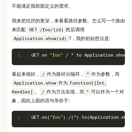
不能满足我前面定义的需求。
我来把坑挖的更深，来看看路径参数。怎么写一个路由
来匹配
然后调用
GET /foo/{id}
?，我的初始想法是:
Application.show(id)
1
GET
 on 
"foo"
 / * to 
Application
.show
看起来很好，
作为路径分隔符，
作为参数，而
/
*
作为
Application.show
Function1[Int,
。
作为方法实现，而
可以作为一个对
Handler]
/
*
象，因此上面的语句等价于:
1
GET
.on(
"foo"
)./(*).to(
Application
.show