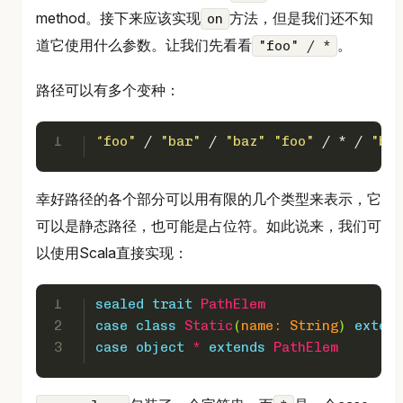
method。接下来应该实现
方法，但是我们还不知
on
道它使用什么参数。让我们先看看
。
"foo" / *
路径可以有多个变种：
1
"foo"
 / 
"bar"
 / 
"baz"
"foo"
 / * / 
"bla
幸好路径的各个部分可以用有限的几个类型来表示，它
可以是静态路径，也可能是占位符。如此说来，我们可
以使用Scala直接实现：
1
sealed
trait
PathElem
2
case
class
Static
(
name: 
String
) 
extend
3
case
object
*
extends
PathElem