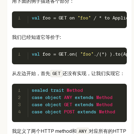
用下面的例子描述各个部分：
1
val
 foo = 
GET
 on 
"foo"
 / * to 
Applicat
我们已经知道它等价于:
1
val
 foo = 
GET
.on( 
"foo"
./(*) ).to(
Appl
从左边开始，首先
还没有实现，让我们实现它：
GET
1
sealed
trait
Method
2
case
object
ANY
extends
Method
3
case
object
GET
extends
Method
4
case
object
POST
extends
Method
我定义了两个HTTP method和
对应所有的HTTP
ANY