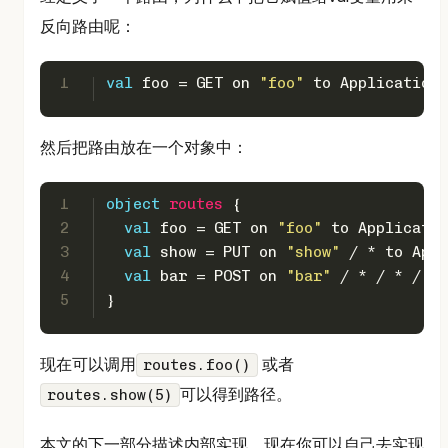
反向路由呢：
1
val
 foo = 
GET
 on 
"foo"
 to 
Application
.
然后把路由放在一个对象中：
1
object
routes
{
2
val
 foo = 
GET
 on 
"foo"
 to 
Applicatio
3
val
 show = 
PUT
 on 
"show"
 / * to 
Appl
4
val
 bar = 
POST
 on 
"bar"
 / * / * / 
"b
5
}
现在可以调用
或者
routes.foo()
可以得到路径。
routes.show(5)
本文的下一部分描述内部实现。现在你可以自己去实现