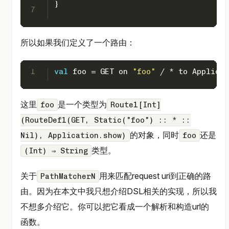
}
7
所以如果我们定义了一个路由：
1
val
 foo = 
GET
 on 
"foo"
 / * to 
Applicat
这里
是一个类型为
foo
Route1[Int]
(RouteDef1(GET, Static("foo") :: * ::
的对象，同时
还是
Nil), Application.show)
foo
类型。
(Int) ⇒ String
关于
用来匹配request uri到正确的路
PathMatcherN
由。因为在本文中我只想介绍DSL相关的实现，所以我
不想多介绍它。你可以把它看成一个解析和构造url的
函数。