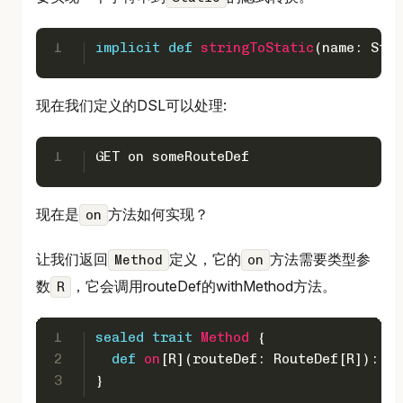
1
implicit
def
stringToStatic
(name: 
Stri
现在我们定义的DSL可以处理:
1
GET
 on someRouteDef
现在是
方法如何实现？
on
让我们返回
定义，它的
方法需要类型参
Method
on
数
，它会调用routeDef的withMethod方法。
R
1
sealed
trait
Method
{
2
def
on
[
R
](routeDef: 
RouteDef
[
R
]): 
R
 
3
}