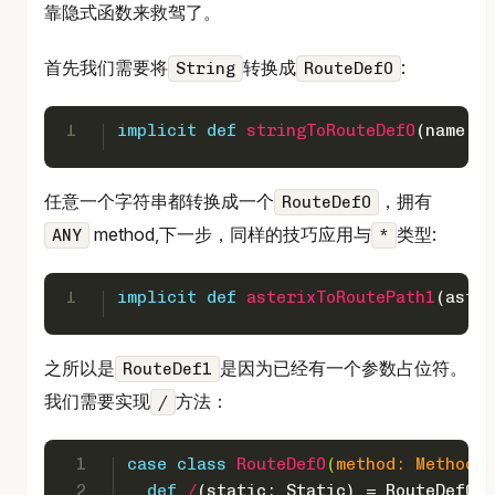
靠隐式函数来救驾了。
首先我们需要将
转换成
:
String
RouteDef0
1
implicit
def
stringToRouteDef0
(name: 
S
任意一个字符串都转换成一个
，拥有
RouteDef0
method,下一步，同样的技巧应用与
类型:
ANY
*
1
implicit
def
asterixToRoutePath1
(ast: 
之所以是
是因为已经有一个参数占位符。
RouteDef1
我们需要实现
方法：
/
1
case
class
RouteDef0
(
method: 
Method
, 
2
def
/
(static: 
Static
) = 
RouteDef0
(m