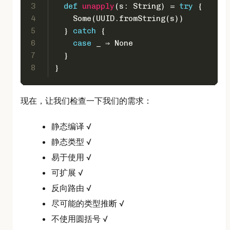
3
def
unapply
(s: 
String
) = 
try
 {
4
Some
(
UUID
.fromString(s))
5
  } 
catch
 {
6
case
 _ ⇒ 
None
7
  }
8
}
现在，让我们检查一下我们的需求：
静态编译 √
静态类型 √
易于使用 √
可扩展 √
反向路由 √
尽可能的类型推断 √
不使用圆括号 √