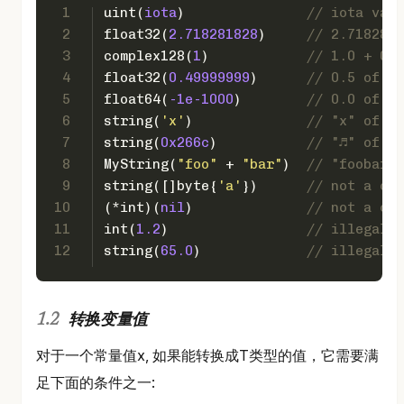
1
uint
(
iota
)               
// iota valu
2
float32
(
2.718281828
)     
// 2.7182818
3
complex128
(
1
)            
// 1.0 + 0.0
4
float32
(
0.49999999
)      
// 0.5 of ty
5
float64
(
-1e-1000
)        
// 0.0 of ty
6
string
(
'x'
)              
// "x" of ty
7
string
(
0x266c
)           
// "♬" of ty
8
MyString(
"foo"
 + 
"bar"
)  
// "foobar" 
9
string
([]
byte
{
'a'
})      
// not a con
10
(*
int
)(
nil
)              
// not a con
11
int
(
1.2
)                 
// illegal:
12
string
(
65.0
)             
// illegal: 
转换变量值
对于一个常量值x, 如果能转换成T类型的值，它需要满
足下面的条件之一: