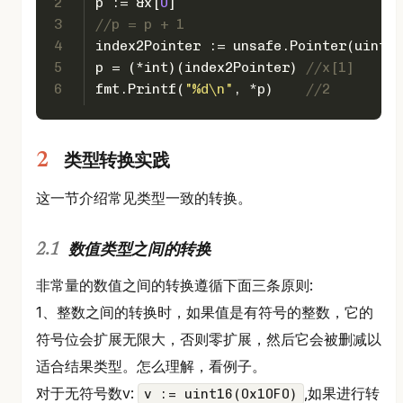
2
p := &x[
0
]
3
//p = p + 1
4
index2Pointer := unsafe.Pointer(
uintpt
5
p = (*
int
)(index2Pointer) 
//x[1]
6
fmt.Printf(
"%d\n"
, *p)    
//2
类型转换实践
这一节介绍常见类型一致的转换。
数值类型之间的转换
非常量的数值之间的转换遵循下面三条原则:
1、整数之间的转换时，如果值是有符号的整数，它的
符号位会扩展无限大，否则零扩展，然后它会被删减以
适合结果类型。怎么理解，看例子。
对于无符号数v:
,如果进行转
v := uint16(0x10F0)