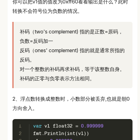
你可以把v1值的值改为0xff60看看输出是什么？此时
转换不会符号位为负数的情况。
补码（two's complement) 指的是正数=原码，
负数=反码加一
反码（ones' complement) 指的就是通常所指的
反码。
对一个整数的补码再求补码，等于该整数自身。
补码的正零与负零表示方法相同。
2、浮点数转换成整数时，小数部分被丢弃,也就是朝0
方向舍入。
1
var
 v1 
float32
 = 
0.999999
2
fmt.Println(
int
(v1))