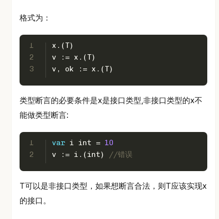
格式为：
1
x.(T)
2
v := x.(T)
3
v, ok := x.(T)
类型断言的必要条件是x是接口类型,非接口类型的x不
能做类型断言:
1
var
 i 
int
 = 
10
2
v := i.(
int
) 
//错误
T可以是非接口类型，如果想断言合法，则T应该实现x
的接口。