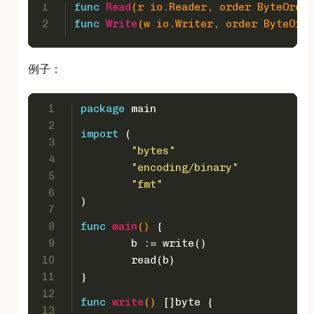
1
func
Read
(r io.Reader, order ByteOrder
2
func
Write
(w io.Writer, order ByteOrde
例子：
1
package
 main
2
import
 (
3
"bytes"
4
"encoding/binary"
5
"fmt"
6
)
7
8
func
main
()
 {
9
	b := write()
10
	read(b)
11
}
12
func
write
()
 []
byte
 {
13