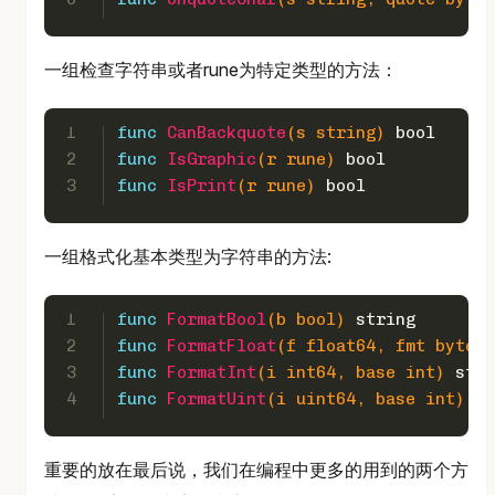
一组检查字符串或者rune为特定类型的方法：
1
func
CanBackquote
(s 
string
)
bool
2
func
IsGraphic
(r 
rune
)
bool
3
func
IsPrint
(r 
rune
)
bool
一组格式化基本类型为字符串的方法:
1
func
FormatBool
(b 
bool
)
string
2
func
FormatFloat
(f 
float64
, fmt 
byte
, 
3
func
FormatInt
(i 
int64
, base 
int
)
stri
4
func
FormatUint
(i 
uint64
, base 
int
)
st
重要的放在最后说，我们在编程中更多的用到的两个方