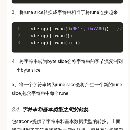
3、将rune slice转换成字符串相当于将rune连接起来
1
string
([]
rune
{
0x9E1F
, 
0x7A9D
})   
// "
2
string
([]
rune
{})                      
3
string
([]
rune
(
nil
))                   
4、将字符串转为byte slice会将字符串的字节流复制到
一个byte slice
5、将一个字符串转为rune slice会将产生一个新的rune
slice,包含字符串中每个rune
字符串和基本类型之间的转换
包strconv提供了字符串和基本数据类型的转换。上面