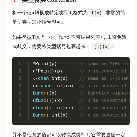
类型转换 Conversion
将一个值x转换成特定类型T,格式为
,非常的简
T(x)
单，类型加小括号即可。
如果类型T以 *、<-、func(不带结果列表)，未避免造
成歧义，需要将类型括号包裹起来：
:
(T)(x)
1
*Point(p)        
// same as *(Point(p)
2
(*Point)(p)      
// p is converted to 
3
<-
chan
int
(c)    
// same as <-(chan in
4
(<-
chan
int
)(c)  
// c is converted to 
5
func
()
(x)        
// function signature
6
(
func
()
)(x)      
// x is converted to 
7
(
func
()
int
)(x)  
// x is converted to 
8
func
()
int
(x)    
// x is converted to 
并不是任意的值都可以转换成类型T, 它需要遵循一定