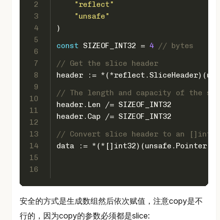
2
"reflect"
3
"unsafe"
4
)
5
const
 SIZEOF_INT32 = 
4
// bytes
6
7
// Get the slice header
8
header := *(*reflect.SliceHeader)(uns
9
// The length and capacity of the sli
10
header.Len /= SIZEOF_INT32
11
header.Cap /= SIZEOF_INT32
12
13
// Convert slice header to an []int32
14
data := *(*[]
int32
)(unsafe.Pointer(&h
15
16
安全的方式是生成数组然后依次赋值，注意copy是不
行的，因为copy的参数必须都是slice: