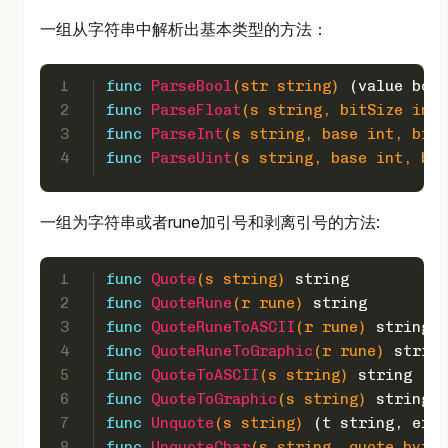
一组从字符串中解析出基本类型的方法：
1
func
ParseBool
(str 
string
)
 (value 
bool
2
func
ParseFloat
(s 
string
, bitSize 
int
)
3
func
ParseInt
(s 
string
, base 
int
, bitS
4
func
ParseUint
(s 
string
, base 
int
, bit
一组为字符串或者rune加引号和剥离引号的方法:
1
func
Quote
(s 
string
)
string
2
func
QuoteRune
(r 
rune
)
string
3
func
QuoteRuneToASCII
(r 
rune
)
string
4
func
QuoteRuneToGraphic
(r 
rune
)
string
5
func
QuoteToASCII
(s 
string
)
string
6
func
QuoteToGraphic
(s 
string
)
string
7
func
Unquote
(s 
string
)
 (t 
string
, err 
8
func
UnquoteChar
(s 
string
, quote 
byte
)