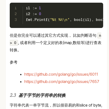
1
i1 := 
1
2
i2 := 
0
3
fmt.Printf(
"%t %t\n"
, 
bool
(i1), 
bool
(i
但是你完全可以通过其它方式实现， 比如判断语句
n
, 或者利用一个定义好的表(map,数组等)进行查表
> 0
转换。
参考
https://github.com/golang/go/issues/6011
https://github.com/golang/go/issues/7657
基于字节的字符串的转换
字符串代表一串字节流，所以很容易的和slice of byte,