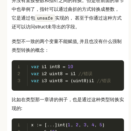
并没有直接整数和指针之间的转换。但是在前面的章节
中也举例了，指针可以通过曲折的方式转换成整数，
它是通过包
实现的， 甚至于你通过这种方式
unsafe
还可以访问struct未导出的字段。
类型不一致的两个变量不能赋值, 并且也没有什么强制
类型转换的概念：
1
var
 i1 
int8
 = 
10
2
var
 i2 
uint8
 = i1 
//错误
3
var
 i3 
uint8
 = (
uint8
)i1 
//错误
比如在类型那一章讲的例子，也是通过这种类型转换实
现的:
1
x := [...]
int
{
1
, 
2
, 
3
, 
4
, 
5
}