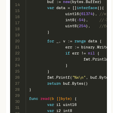
	buf := 
new
(bytes.Buffer)
14
var
 data = []
interface
{}{
15
uint16
(
61374
), 
//efbe
16
int8
(
-54
),     
//-36
17
uint8
(
254
),    
//fe
18
	}
19
20
for
 _, v := 
range
 data {
21
		err := binary.Write
22
if
 err != 
nil
 {
23
			fmt.Println(
"
24
		}
25
	}
26
	fmt.Printf(
"%x\n"
, buf.Bytes(
27
return
 buf.Bytes()
28
}
29
func
read
(b []
byte
)
 {
30
var
 i1 
uint16
31
var
 i2 
int8