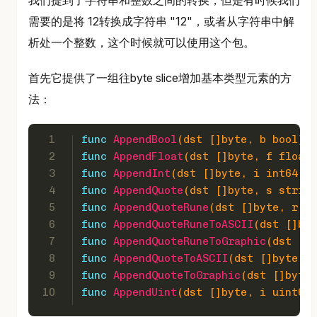
我们提到了字符串和整数之间的转换，但是有时候我们
需要的是将 12转换成字符串 "12"，或者从字符串中解
析处一个整数，这个时候就可以使用这个包。
首先它提供了一组往byte slice增加基本类型元素的方
法：
1
func
AppendBool
(dst []
byte
, b 
bool
)
 [
2
func
AppendFloat
(dst []
byte
, f 
float6
3
func
AppendInt
(dst []
byte
, i 
int64
, b
4
func
AppendQuote
(dst []
byte
, s 
string
5
func
AppendQuoteRune
(dst []
byte
, r 
ru
6
func
AppendQuoteRuneToASCII
(dst []
byt
7
func
AppendQuoteRuneToGraphic
(dst []
b
8
func
AppendQuoteToASCII
(dst []
byte
, s
9
func
AppendQuoteToGraphic
(dst []
byte
,
10
func
AppendUint
(dst []
byte
, i 
uint64
,