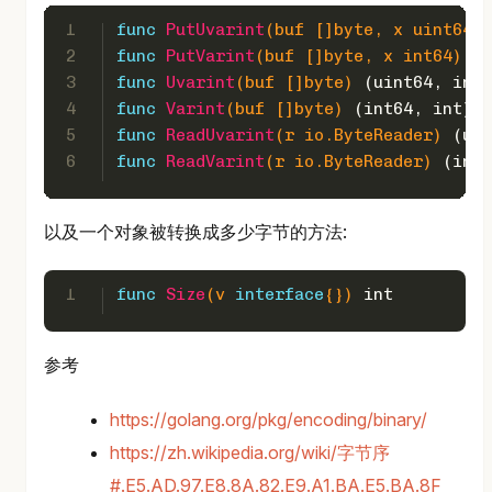
1
func
PutUvarint
(buf []
byte
, x 
uint64
)
2
func
PutVarint
(buf []
byte
, x 
int64
)
in
3
func
Uvarint
(buf []
byte
)
 (
uint64
, 
int
)
4
func
Varint
(buf []
byte
)
 (
int64
, 
int
)
5
func
ReadUvarint
(r io.ByteReader)
 (
uin
6
func
ReadVarint
(r io.ByteReader)
 (
int6
以及一个对象被转换成多少字节的方法:
1
func
Size
(v 
interface
{})
int
参考
https://golang.org/pkg/encoding/binary/
https://zh.wikipedia.org/wiki/字节序
#.E5.AD.97.E8.8A.82.E9.A1.BA.E5.BA.8F