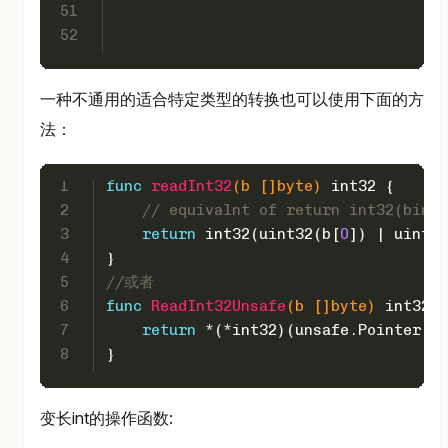
51
52
一种不通用的适合特定类型的转换也可以使用下面的方
法：
1
func
readInt32
(b []
byte
)
int32
 {
2
// equivalnt of return int32(binar
3
return
int32
(
uint32
(b[
0
]) | 
uint32
4
}
5
//或者
6
func
ReadInt32Unsafe
(b []
byte
)
int32
 {
7
return
 *(*
int32
)(unsafe.Pointer(&b
8
}
变长int的操作函数: