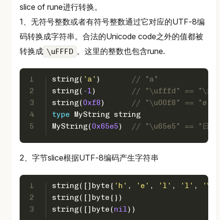
slice of rune进行转换。
1、无符号整数或者有符号整数通过它对应的UTF-8编
码转换成字符串。合法的Unicode code之外的值都被
转换成
。这里的整数也包含rune.
\uFFFD
1
string
(
'a'
)       
// "a"
2
string
(
-1
)        
// "\ufffd" == "\xef
3
string
(
0xf8
)      
// "\u00f8" == "ø" =
4
type
 MyString 
string
5
MyString(
0x65e5
)  
// "\u65e5" == "日" 
2、字节slice根据UTF-8编码产生字符串
1
string
([]
byte
{
'h'
, 
'e'
, 
'l'
, 
'l'
, 
'\xc
2
string
([]
byte
{})                      
3
string
([]
byte
(
nil
))                   