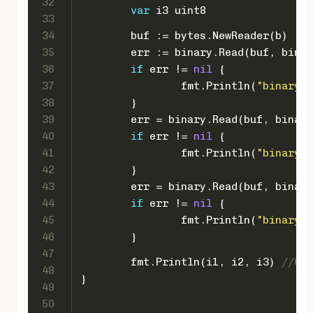
32
var
 i3 
uint8
33
34
	buf := bytes.NewReader(b)
35
	err := binary.Read(buf, bina
36
if
 err != 
nil
 {
37
		fmt.Println(
"binary.R
38
	}
39
	err = binary.Read(buf, binar
40
if
 err != 
nil
 {
41
		fmt.Println(
"binary.R
42
	}
43
	err = binary.Read(buf, binar
44
if
 err != 
nil
 {
45
		fmt.Println(
"binary.R
46
	}
47
	fmt.Println(i1, i2, i3) 
//613
48
}
49
50