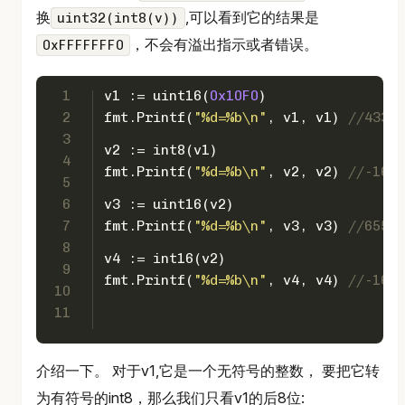
换
,可以看到它的结果是
uint32(int8(v))
，不会有溢出指示或者错误。
0xFFFFFFF0
1
v1 := 
uint16
(
0x10F0
)
2
fmt.Printf(
"%d=%b\n"
, v1, v1) 
//4336=
3
v2 := 
int8
(v1)
4
fmt.Printf(
"%d=%b\n"
, v2, v2) 
//-16=-
5
6
v3 := 
uint16
(v2)
7
fmt.Printf(
"%d=%b\n"
, v3, v3) 
//65520
8
v4 := 
int16
(v2)
9
fmt.Printf(
"%d=%b\n"
, v4, v4) 
//-16=-
10
11
介绍一下。 对于v1,它是一个无符号的整数， 要把它转
为有符号的int8，那么我们只看v1的后8位: