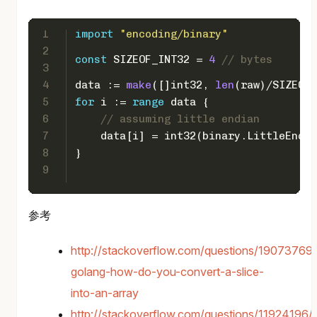
1
import
"encoding/binary"
2
const
 SIZEOF_INT32 = 
4
// bytes
3
4
data := 
make
([]
int32
, 
len
(raw)/SIZEOF_
5
for
 i := 
range
 data {
6
// assuming little endian
7
    data[i] = 
int32
(binary.LittleEndia
8
}
9
参考
http://stackoverflow.com/questions/19073769/
golang-how-do-you-convert-a-slice-
into-an-array
http://stackoverflow.com/questions/11924196/