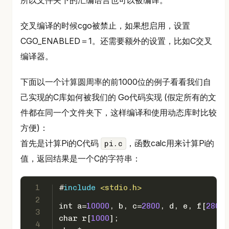
所以文件夹下的汇编语言也可以被编译。
交叉编译的时候cgo被禁止，如果想启用，设置
CGO_ENABLED＝1。还需要额外的设置，比如C交叉
编译器。
下面以一个计算圆周率的前1000位的例子看看我们自
己实现的C库如何被我们的 Go代码实现 (假定所有的文
件都在同一个文件夹下，这样编译和使用动态库时比较
方便)：
首先是计算Pi的C代码
，函数calc用来计算Pi的
pi.c
值，返回结果是一个C的字符串：
1
#
include
<stdio.h>
2
int
 a=
10000
, b, c=
2800
, d, e, f[
2801
]
3
char
 r[
1000
];
4