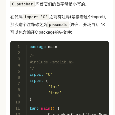
,即使它们的首字母是小写的。
C.putchar
在代码
之前有注释(紧接着这个import),
import "C"
那么这个注释称之为
(序言、开场白)。它
preamble
可以包含编译C package的头文件:
1
package
 main
2
/*
3
#include <stdlib.h>
4
*/
5
import
"C"
6
import
 (
7
"fmt"
8
"time"
9
)
10
11
func
main
()
 {
12
	C.srandom(C.
uint
(time.Now().U