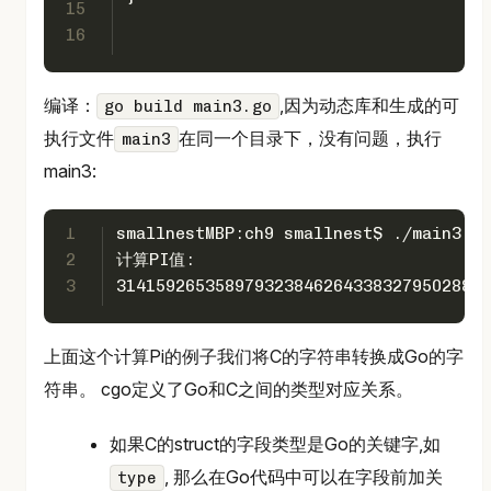
15
16
编译：
,因为动态库和生成的可
go build main3.go
执行文件
在同一个目录下，没有问题，执行
main3
main3:
1
smallnestMBP:ch9 smallnest$ ./main3
2
计算PI值:
3
31415926535897932384626433832795028841
上面这个计算Pi的例子我们将C的字符串转换成Go的字
符串。 cgo定义了Go和C之间的类型对应关系。
如果C的struct的字段类型是Go的关键字,如
, 那么在Go代码中可以在字段前加关
type