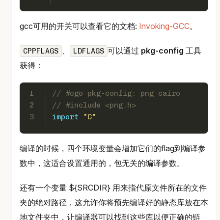
gcc可用的开关可以查看它的文档:
Invoking-GCC
。
、
可以通过
pkg-config
工具
CPPFLAGS
LDFLAGS
获得：
1
// #cgo pkg-config: png cairo
2
// #include <png.h>
3
import
"C"
编译的时候，四个环境变量会增加它们的flag到编译参
数中，这适合设置通用的，包无关的编译参数。
还有一个变量 ${SRCDIR} 用来指代原文件所在的文件
夹的绝对路径，这允许你将预先编译好的静态库放在本
地文件夹中，让编译器可以找到这些库以便正确的链