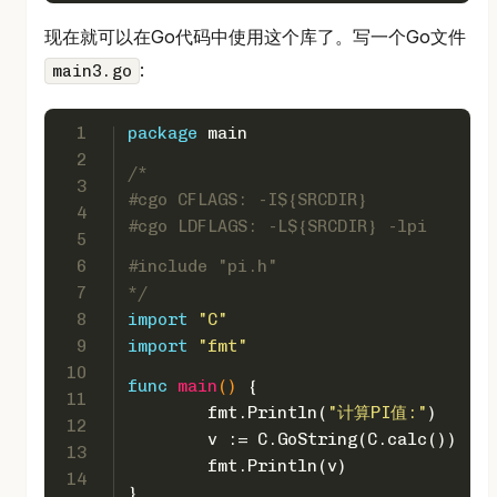
现在就可以在Go代码中使用这个库了。写一个Go文件
:
main3.go
1
package
 main
2
/*
3
#cgo CFLAGS: -I${SRCDIR}
4
#cgo LDFLAGS: -L${SRCDIR} -lpi
5
6
#include "pi.h"
7
*/
8
import
"C"
9
import
"fmt"
10
func
main
()
 {
11
	fmt.Println(
"计算PI值:"
)
12
	v := C.GoString(C.calc())
13
	fmt.Println(v)
14
}