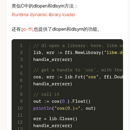
类似C中的dlopen和dlsym方法：
Runtime dynamic library loader
还有
go-ffi
,也提供了dlopen和dlsym的功能。
1
// dl-open a library: here, libm on m
2
lib, err := ffi.NewLibrary(
"libm.dyli
3
handle_err(err)
4
// get a handle to 'cos', with the co
5
cos, err := lib.Fct(
"cos"
, ffi.Double
6
handle_err(err)
7
8
// call it
9
out := cos(
0.
).Float()
10
println
(
"cos(0.)="
, out)
11
err = lib.Close()
12
handle_err(err)
13