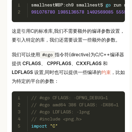
1
smallnestMBP:ch9 smallnest$ 
go
 run mai
2
991076780
1985136578
1492569085
555504
这是引用C的标准库,我们不需要额外的编译参数设置，
要引入特定的库，我们还需要设置一些额外的参数。
我们可以使用
指令符(directive)为C/C++编译器
#cgo
提供
CFLAGS
、
CPPFLAGS
、
CXXFLAGS
和
LDFLAGS
设置,同时也可以提供一些编译的
约束
，比如
为特定的平台的参数：
1
// #cgo CFLAGS: -DPNG_DEBUG=1
2
// #cgo amd64 386 CFLAGS: -DX86=1
3
// #cgo LDFLAGS: -lpng
4
// #include <png.h>
5
import
"C"