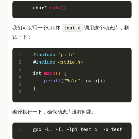
1
char
* 
calc
()
;
我们可以写一个C程序
调用这个动态库，测
test.c
试一下：
1
#
include
"pi.h"
2
#
include
<stdio.h>
3
int
main
()
 {
4
printf
(
"%s\n"
, calc());
5
}
6
编译执行一下，确保动态库没有问题:
1
gcc -L. -I. -lpi test.c  -o test