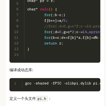
char
* pr = r;
5
6
char
* 
calc
()
 {
7
for
(;b-c;)
8
	f[b++]=a/
5
;
9
//for(;d=0,g=c*2;c-=14,print
10
for
(;d=
0
,g=c*
2
;c-=
14
,
sprintf
(
11
for
(b=c;d+=f[b]*a,f[b]=d%--g,
12
return
 r;
13
}
14
编译成动态库:
1
gcc -shared -fPIC -olibpi.dylib pi.c
定义一个头文件
：
pi.h