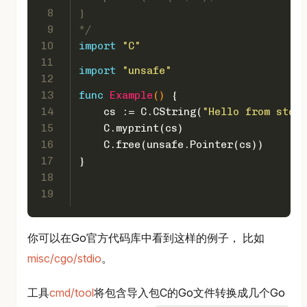
8
}
9
*/
10
import
"C"
11
import
"unsafe"
12
13
func
Example
()
 {
14
    cs := C.CString(
"Hello from stdio
15
    C.myprint(cs)
16
    C.free(unsafe.Pointer(cs))
17
}
18
19
你可以在Go官方代码库中看到这样的例子， 比如
misc/cgo/stdio
。
工具
cmd/tool
将包含导入包C的Go文件转换成几个Go