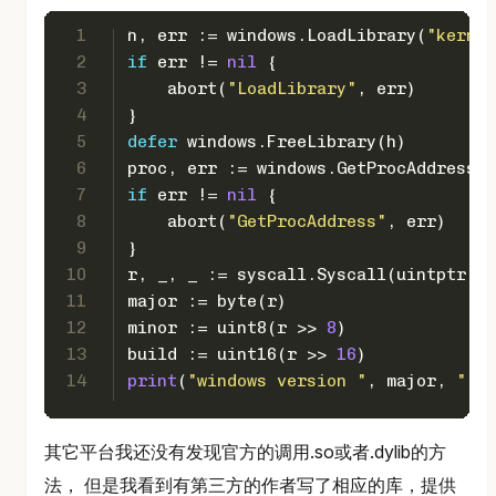
1
h, err := windows.LoadLibrary(
"kernel
2
if
 err != 
nil
 {
3
    abort(
"LoadLibrary"
, err)
4
}
5
defer
 windows.FreeLibrary(h)
6
proc, err := windows.GetProcAddress(h
7
if
 err != 
nil
 {
8
    abort(
"GetProcAddress"
, err)
9
}
10
r, _, _ := syscall.Syscall(
uintptr
(pr
11
major := 
byte
(r)
12
minor := 
uint8
(r >> 
8
)
13
build := 
uint16
(r >> 
16
)
14
print
(
"windows version "
, major, 
"."
,
其它平台我还没有发现官方的调用.so或者.dylib的方
法， 但是我看到有第三方的作者写了相应的库，提供