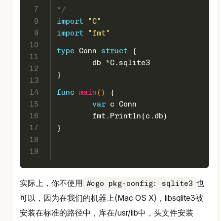
7
*/
8
import
"C"
9
import
"fmt"
10
type
 Conn 
struct
 {
11
	db *C.sqlite3
12
}
13
14
func
main
()
 {
15
var
 c Conn
16
	fmt.Println(c.db)
17
}
18
19
实际上，你不使用
也
#cgo pkg-config: sqlite3
可以，因为在我们的机器上(Mac OS X)，libsqlite3被
安装在标准的路径中，库在/usr/lib中，头文件安装