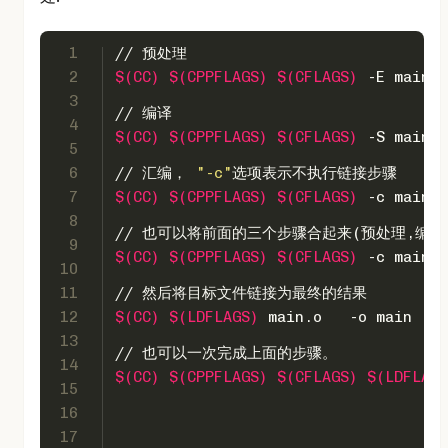
1
// 预处理
2
$(CC)
$(CPPFLAGS)
$(CFLAGS)
 -E main.c
3
// 编译
4
$(CC)
$(CPPFLAGS)
$(CFLAGS)
 -S main.i
5
6
// 汇编， 
"-c"
选项表示不执行链接步骤
7
$(CC)
$(CPPFLAGS)
$(CFLAGS)
 -c main.s
8
// 也可以将前面的三个步骤合起来(预处理,编译
9
$(CC)
$(CPPFLAGS)
$(CFLAGS)
 -c main.c
10
11
// 然后将目标文件链接为最终的结果
12
$(CC)
$(LDFLAGS)
 main.o   -o main
13
// 也可以一次完成上面的步骤。
14
$(CC)
$(CPPFLAGS)
$(CFLAGS)
$(LDFLAGS
15
16
17