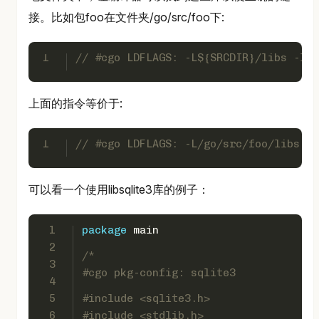
接。比如包foo在文件夹/go/src/foo下:
1
// #cgo LDFLAGS: -L${SRCDIR}/libs -lfo
上面的指令等价于:
1
// #cgo LDFLAGS: -L/go/src/foo/libs -l
可以看一个使用libsqlite3库的例子：
1
package
 main
2
/*
3
#cgo pkg-config: sqlite3
4
5
#include <sqlite3.h>
6
#include <stdlib.h>