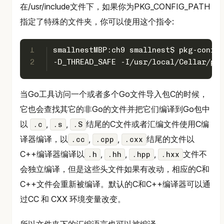
在/usr/include文件下，如果你为PKG_CONFIG_PATH
指定了特殊的文件夹，你可以使用这个指令:
1
smallnestMBP:ch9 smallnest$ pkg-config
2
-D_THREAD_SAFE -I/usr/local/Cellar/pro
当Go工具访问一个或者多个Go文件导入包C的时候，
它也会查找其它的非Go的文件并把它们编译到Go包中
以
,
,
结尾的C文件或者汇编文件使用C编
.c
.s
.S
译器编译，以
,
,
结尾的文件以
.cc
.cpp
.cxx
C++编译器编译以
,
,
,
文件不
.h
.hh
.hpp
.hxx
会独立编译，但是这些头文件如果有改动，相应的C和
C++文件会重新被编译。默认的C和C++编译器可以通
过CC 和 CXX 环境变量改变。