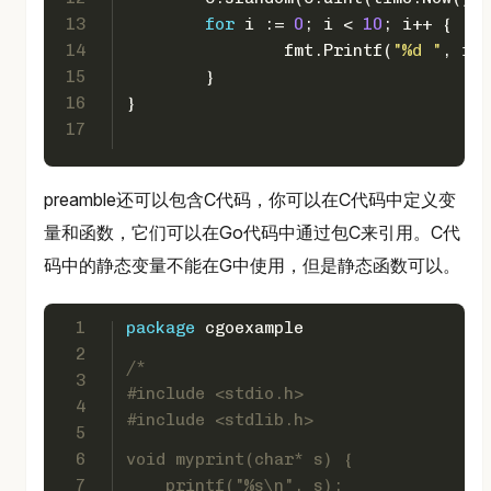
13
for
 i := 
0
; i < 
10
; i++ {
14
		fmt.Printf(
"%d "
, 
int
15
	}
16
}
17
preamble还可以包含C代码，你可以在C代码中定义变
量和函数，它们可以在Go代码中通过包C来引用。C代
码中的静态变量不能在G中使用，但是静态函数可以。
1
package
 cgoexample
2
/*
3
#include <stdio.h>
4
#include <stdlib.h>
5
6
void myprint(char* s) {
7
    printf("%s\n", s);