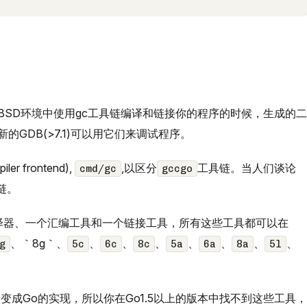
。
D、NetBSD环境中使用gc工具链编译和链接你的程序的时候，生成的二
新的GDB(>7.1)可以用它们来调试程序。
 frontend),
,以区分
工具链。当人们谈论
cmd/gc
gccgo
链。
编译器、一个汇编工具和一个链接工具，所有这些工具都可以在
、｀8g｀、
、
、
、
、
、
、
、
g
5c
6c
8c
5a
6a
8a
5l
现改变成Go的实现，所以你在Go1.5以上的版本中找不到这些工具，