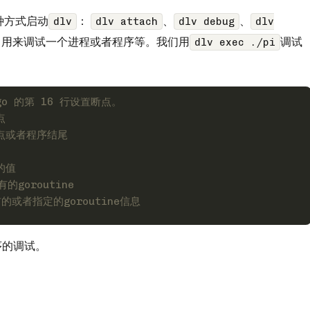
种方式启动
：
、
、
dlv
dlv attach
dlv debug
dlv
，用来调试一个进程或者程序等。我们用
调试
dlv exec ./pi
.go 的第 16 行设置断点。
点
点或者程序结尾
的值
的goroutine
的或者指定的goroutine信息
序的调试。