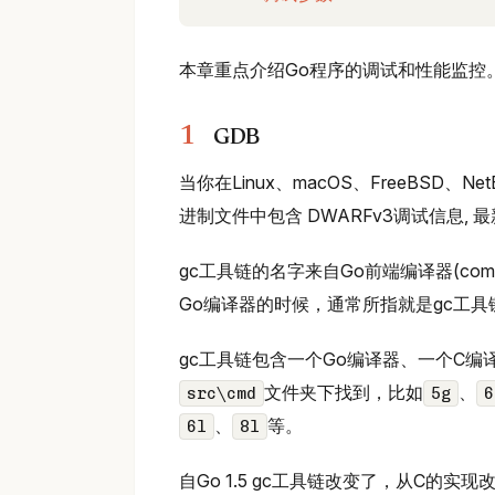
本章重点介绍Go程序的调试和性能监控
GDB
当你在Linux、macOS、FreeBS
进制文件中包含 DWARFv3调试信息, 最
gc工具链的名字来自Go前端编译器(compiler
Go编译器的时候，通常所指就是gc工具
gc工具链包含一个Go编译器、一个C
文件夹下找到，比如
、
src\cmd
5g
6
、
等。
6l
8l
自Go 1.5 gc工具链改变了，从C的实