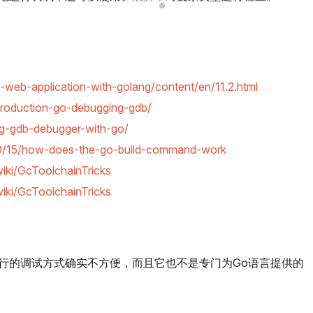
ld-web-application-with-golang/content/en/11.2.html
ntroduction-go-debugging-gdb/
ng-gdb-debugger-with-go/
/10/15/how-does-the-go-build-command-work
wiki/GcToolchainTricks
wiki/GcToolchainTricks
令行的调试方式确实不方便，而且它也不是专门为Go语言提供的