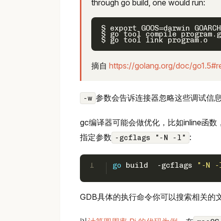
through go build, one would run:
$ export GOOS=darwin GOARCH
$ go tool compile program.g
摘自
https://golang.org/doc/go1.5#
参数会告诉连接器忽略这些调试信息
-w
gc编译器可能会做优化，比如inline
指定参数
:
-gcflags "-N -l"
1
go
 build  -gcflags 
"-N -
GDB具体的执行命令你可以搜索相关的