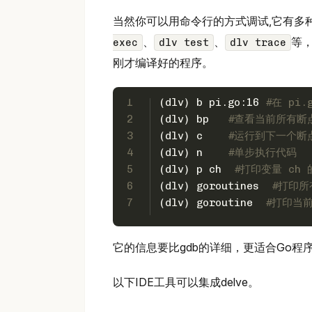
当然你可以用命令行的方式调试,它有多
、
、
等
exec
dlv test
dlv trace
刚才编译好的程序。
1
(dlv) b pi.go:16 
#在 pi
2
(dlv) bp   
#查看当前所有断
3
(dlv) c    
#运行到下一个断
4
(dlv) n    
#单步执行代码
5
(dlv) p ch  
#打印变量 ch 
6
(dlv) goroutines  
#打印所有
7
(dlv) goroutine  
#打印当前
它的信息要比gdb的详细，更适合Go程
以下IDE工具可以集成delve。