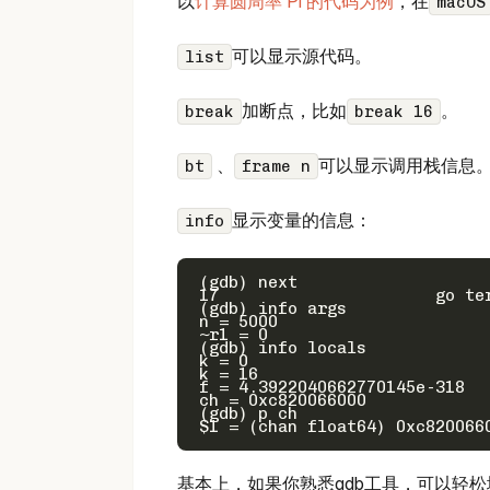
以
计算圆周率 Pi 的代码为例
，在
macOS
可以显示源代码。
list
加断点，比如
。
break
break 16
、
可以显示调用栈信息
bt
frame n
显示变量的信息：
info
(gdb) next

17			go term(ch, float64(k))

(gdb) info args

n = 5000

~r1 = 0

(gdb) info locals

k = 0

k = 16

f = 4.3922040662770145e-318

ch = 0xc820066000

(gdb) p ch

基本上，如果你熟悉gdb工具，可以轻