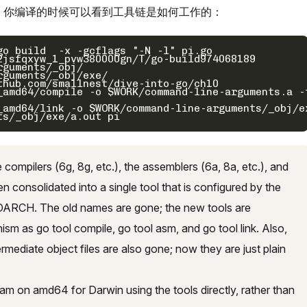
取代。 你编译的时候可以看到工具链是如何工作的：
o build  -x -gcflags "-N -l" pi.go

2jsfqxyw_1_pvw380000gn/T/go-build974068189

guments/_obj/

guments/_obj/exe/

hub.com/smallnest/dive-into-go/ch10

_amd64/compile -o $WORK/command-line-arguments.a -
_amd64/link -o $WORK/command-line-arguments/_obj/e
compilers (6g, 8g, etc.), the assemblers (6a, 8a, etc.), and
een consolidated into a single tool that is configured by the
ARCH. The old names are gone; the new tools are
sm as go tool compile, go tool asm, and go tool link. Also,
intermediate object files are also gone; now they are just plain
ram on amd64 for Darwin using the tools directly, rather than