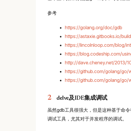
参考
https://golang.org/doc/gdb
https://astaxie.gitbooks.io/bui
https://lincolnloop.com/blog/i
https://blog.codeship.com/usi
http://dave.cheney.net/2013
https://github.com/golang/go/
https://github.com/golang/go/
delve及IDE集成调试
虽然gdb工具很强大，但是这种基于命
调试工具，尤其对于并发程序的调试。