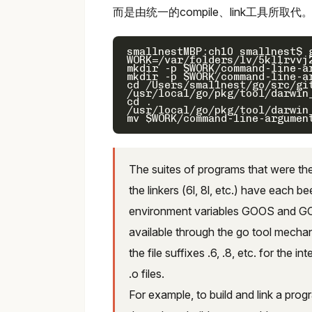
而是由统一的compile、link工具所
smallnestMBP:ch10 smallnest$ g
WORK=/var/folders/lv/5kl1rvvj
mkdir -p $WORK/command-line-ar
mkdir -p $WORK/command-line-ar
cd /Users/smallnest/go/src/git
/usr/local/go/pkg/tool/darwin
cd .

/usr/local/go/pkg/tool/darwin
The suites of programs that were the 
the linkers (6l, 8l, etc.) have each b
environment variables GOOS and GO
available through the go tool mechani
the file suffixes .6, .8, etc. for the 
.o files.
For example, to build and link a prog