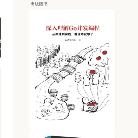
出版图书
trimpath $WORK -N -l -p main -complete -buildid ab
xe/a.out -L $WORK -extld=clang -buildmode=exe -bui