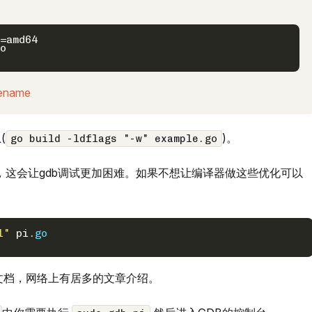
=amd64

o

rename
(
)。
go build -ldflags "-w" example.go
函数，这会让gdb调试更加困难。如果不想让编译器做这些优化可以
l"
 pi.
go
文档，网络上有居多的文章介绍。