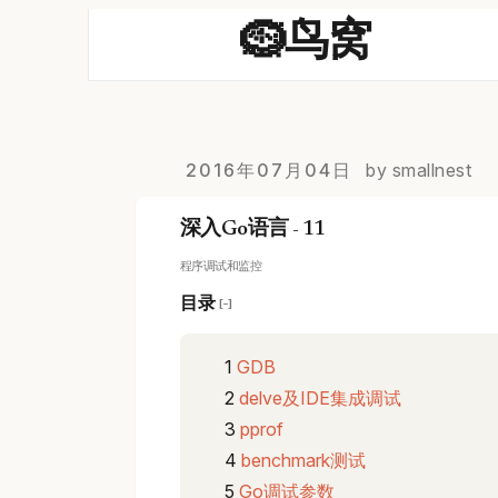
🪹鸟窝
2016年07月04日
by smallnest
深入Go语言 - 11
程序调试和监控
目录
[−]
GDB
delve及IDE集成调试
pprof
benchmark测试
Go调试参数