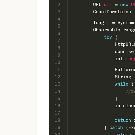
2
URL
url
=
new
U
3
CountDownLatch
4
long
t
=
 System
5
        Observable.rang
6
try
 {
7
HttpURL
8
                conn.se
9
int
res
10
11
Buffere
12
                String 
13
while
 (
14
//r
15
                }
16
                in.clos
17
18
return
 
19
            } 
catch
 (Ex
20
return
 