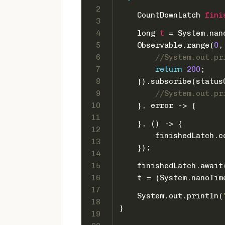
2
CountDownLatch
fini
3
4
long
t
=
 System.nan
5
    Observable.range(
0
,
6
//System.out.pr
7
return
200
;
8
    }).subscribe(status
9
//System.out.pr
10
    }, error -> {
11
    }, () -> {
12
        finishedLatch.c
13
    });
14
15
    finishedLatch.await
16
    t = (System.nanoTim
17
    System.out.println(
18
}
19