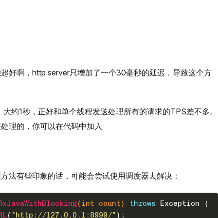
啊，http server只增加了一个30毫秒的延迟，导致这个方
 毫秒，大约1秒，正好和单个线程发送处理所有的请求的TPS差不多。
程处理的，你可以在代码中加入
方法有些印象的话，可能会尝试使用调度器去解决：
RxJavaWithBlocking
(
int
 count)
throws
 Exception {
RL
(
"http://127.0.0.1:8999/"
);