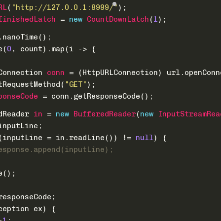
RL
(
"http://127.0.0.1:8999/"
);
finishedLatch
=
new
CountDownLatch
(
1
);
.nanoTime();
e(
0
, count).map(i -> {
Connection
conn
=
 (HttpURLConnection) url.openConn
tRequestMethod(
"GET"
);
ponseCode
=
 conn.getResponseCode();
dReader
in
=
new
BufferedReader
(
new
InputStreamRea
inputLine;
(inputLine = in.readLine()) != 
null
) {
esponse.append(inputLine);
e();
responseCode;
ception ex) {
-
1
;