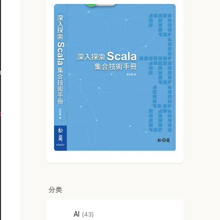
ection();
der
(conn.getInputStream()));
分类
AI
43