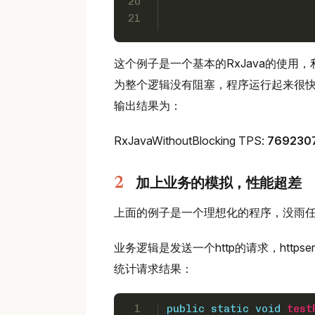
20
21
这个例子是一个基本的RxJava的使用，利用Ra
为整个逻辑没有阻塞，程序运行起来很
输出结果为：
RxJavaWithoutBlocking TPS:
769230
加上业务的模拟，性能超差
上面的例子是一个理想化的程序，没雨
业务逻辑是发送一个http的请求，httpse
统计请求结果：
1
public
static
void
test