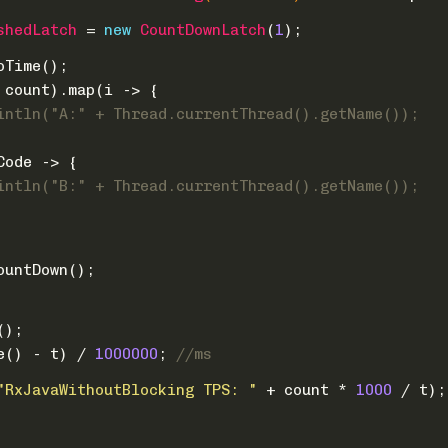
shedLatch
=
new
CountDownLatch
(
1
);
oTime();
 count).map(i -> {
intln("A:" + Thread.currentThread().getName());
Code -> {
intln("B:" + Thread.currentThread().getName());
ountDown();
();
e() - t) / 
1000000
; 
//ms
"RxJavaWithoutBlocking TPS: "
 + count * 
1000
 / t);