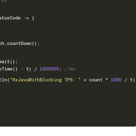
atusCode -> {
ch.countDown();
wait();
oTime() - t) / 
1000000
; 
//ms
tln(
"RxJavaWithBlocking TPS: "
 + count * 
1000
 / t)