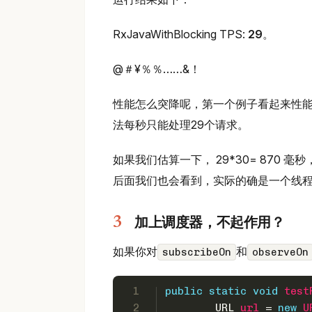
RxJavaWithBlocking TPS:
29
。
@＃¥％％……&！
性能怎么突降呢，第一个例子看起来性能超好
法每秒只能处理29个请求。
如果我们估算一下， 29*30= 870
后面我们也会看到，实际的确是一个线
加上调度器，不起作用？
如果你对
和
subscribeOn
observeOn
1
public
static
void
test
2
URL
url
=
new
U