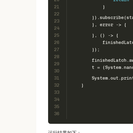
21
            }
22
        }).subscribe(st
23
        }, error -> {
24
25
        }, () -> {
26
            finishedLat
27
        });
28
        finishedLatch.a
29
        t = (System.nan
30
31
        System.out.prin
32
    }
33
34
35
36
运行结果如下：