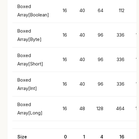
Boxed
16
40
64
112
Array[Boolean]
Boxed
16
40
96
336
1
Array[Byte]
Boxed
16
40
96
336
1
Array[Short]
Boxed
16
40
96
336
1
Array[Int]
Boxed
16
48
128
464
1
Array[Long]
Size
0
1
4
16