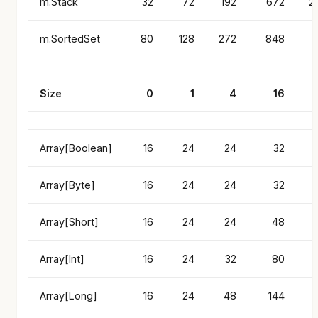
m.Stack
32
72
192
672
2
m.SortedSet
80
128
272
848
3
Size
0
1
4
16
Array[Boolean]
16
24
24
32
Array[Byte]
16
24
24
32
Array[Short]
16
24
24
48
Array[Int]
16
24
32
80
Array[Long]
16
24
48
144