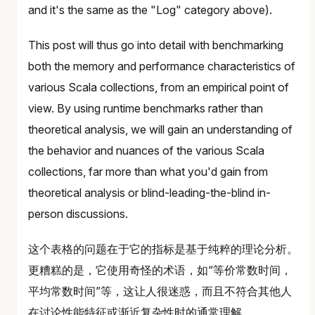
and it's the same as the "Log" category above).
This post will thus go into detail with benchmarking
both the memory and performance characteristics of
various Scala collections, from an empirical point of
view. By using runtime benchmarks rather than
theoretical analysis, we will gain an understanding of
the behavior and nuances of the various Scala
collections, far more than what you'd gain from
theoretical analysis or blind-leading-the-blind in-
person discussions.
这个表格的问题在于它的指标是基于纯粹的理论分析。
更糟糕的是，它使用奇怪的术语，如“等价常数时间，
平均常数时间”等，这让人很迷惑，而且不符合其他人
在讨论性能特征或渐近复杂性时的通常理解。