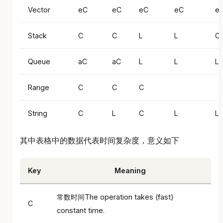
Vector
eC
eC
eC
eC
e
Stack
C
C
L
L
C
Queue
aC
aC
L
L
L
Range
C
C
C
String
C
L
C
L
L
其中表格中的数据代表时间复杂度，意义如下
Key
Meaning
常数时间The operation takes (fast)
C
constant time.