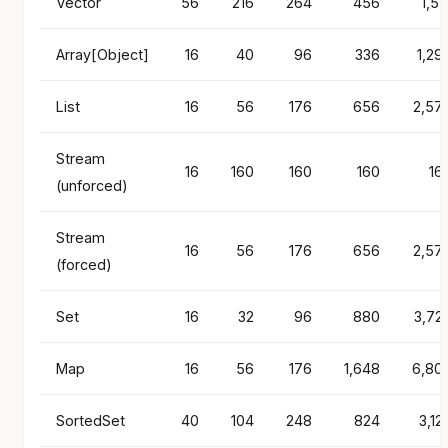
Vector
56
216
264
456
1,51
Array[Object]
16
40
96
336
1,29
List
16
56
176
656
2,57
Stream
16
160
160
160
16
(unforced)
Stream
16
56
176
656
2,57
(forced)
Set
16
32
96
880
3,72
Map
16
56
176
1,648
6,80
SortedSet
40
104
248
824
3,12