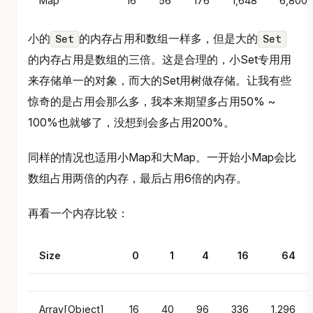
Map
16
56
176
1,648
6,800
小的
的内存占用和数组一样多，但是大的
Set
Set
的内存占用是数组的三倍。这是合理的，小Set专用用
来存储单一的对象，而大的Set用树做存储。让我有些
惊奇的是占用会那么多，我本来期望多占用50% ~
100%也就够了，没想到会多占用200%。
同样的情况也适用小Map和大Map。一开始小Map会比
数组占用两倍的内存，最后占用6倍的内存。
再看一个内存比较：
Size
0
1
4
16
64
Array[Object]
16
40
96
336
1,296