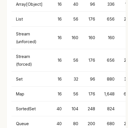
Array[Object]
16
40
96
336
1
List
16
56
176
656
2
Stream
16
160
160
160
(unforced)
Stream
16
56
176
656
2
(forced)
Set
16
32
96
880
3
Map
16
56
176
1,648
6
SortedSet
40
104
248
824
3
Queue
40
80
200
680
2