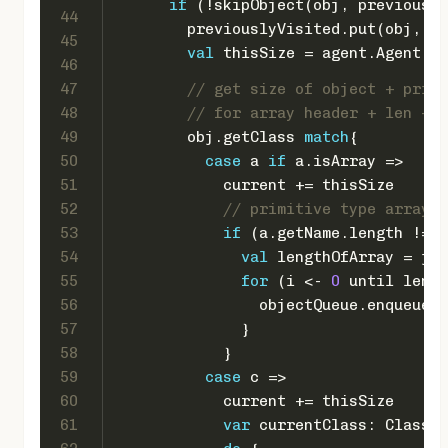
if
 (!skipObject(obj, previously
44
        previouslyVisited.put(obj, 
nu
45
val
 thisSize = agent.
Agent
.ge
46
47
// get size of object + primi
48
// for array header + len + 
49
        obj.getClass 
match
{
50
case
 a 
if
 a.isArray =>
51
            current += thisSize
52
// primitive type arrays 
53
if
 (a.getName.length != 
2
54
val
 lengthOfArray = jav
55
for
 (i <- 
0
 until lengt
56
                objectQueue.enqueue(j
57
              }
58
            }
59
case
 c =>
60
            current += thisSize
61
var
 currentClass: 
Class
[_