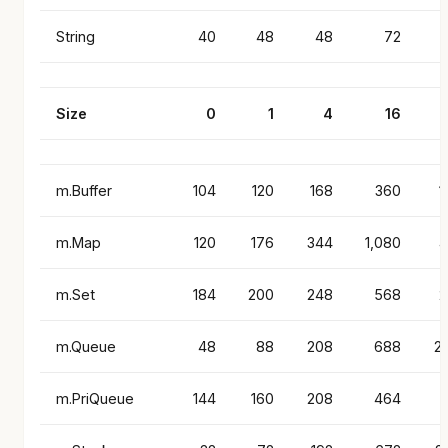
String
40
48
48
72
Size
0
1
4
16
m.Buffer
104
120
168
360
1
m.Map
120
176
344
1,080
4
m.Set
184
200
248
568
2
m.Queue
48
88
208
688
2
m.PriQueue
144
160
208
464
1