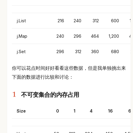
j.List
216
240
312
600
1
j.Map
240
296
464
1,200
4
j.Set
296
312
360
680
2
你可以花点时间好好看看这些数据，但是我单独挑出来
下面的数据进行比较和讨论：
不可变集合的内存占用
Size
0
1
4
16
6