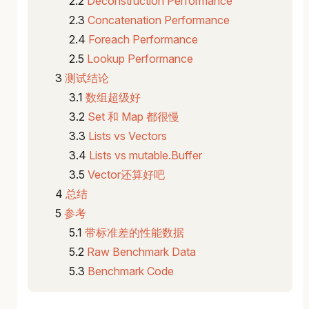
Deconstruction Performance
Concatenation Performance
Foreach Performance
Lookup Performance
测试结论
数组超级好
Set 和 Map 都很慢
Lists vs Vectors
Lists vs mutable.Buffer
Vector还算好吧
总结
参考
带标准差的性能数据
Raw Benchmark Data
Benchmark Code