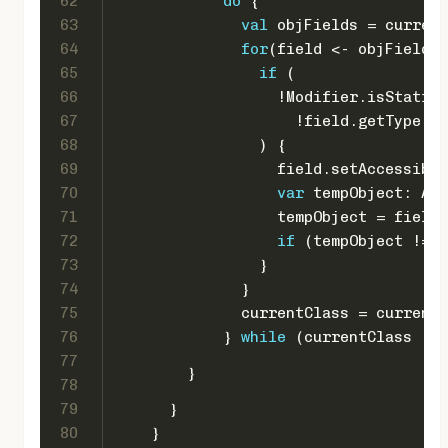
62
do
 {
63
val
 objFields = current
64
for
(field <- objFields)
65
if
 (
66
                  !
Modifier
.isStatic(
67
                    !field.getType.is
68
                ) {
69
                  field.setAccessible
70
var
 tempObject: 
Any
71
                  tempObject = field.
72
if
 (tempObject != 
n
73
                }
74
              }
75
              currentClass = currentC
76
            } 
while
 (currentClass != 
77
        }
78
79
      }
80
    }