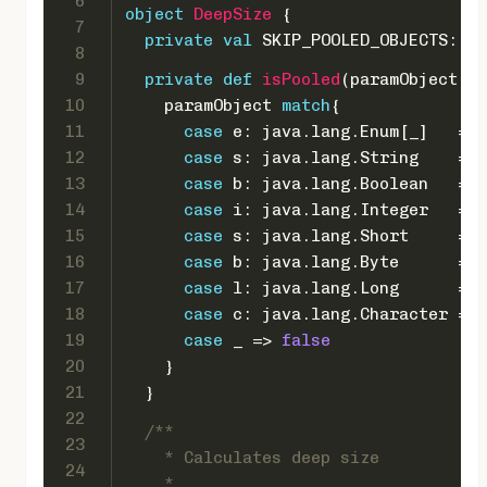
6
object
DeepSize
{
7
private
val
SKIP_POOLED_OBJECTS
: 
Bo
8
9
private
def
isPooled
(paramObject: 
A
10
    paramObject 
match
{
11
case
 e: java.lang.
Enum
[_]   => 
12
case
 s: java.lang.
String
    => 
13
case
 b: java.lang.
Boolean
   => 
14
case
 i: java.lang.
Integer
   => 
15
case
 s: java.lang.
Short
     => 
16
case
 b: java.lang.
Byte
      => 
17
case
 l: java.lang.
Long
      => 
18
case
 c: java.lang.
Character
 => 
19
case
 _ => 
false
20
    }
21
  }
22
/**
23
    * Calculates deep size
24
    *