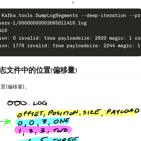
 Kafka.tools.DumpLogSegments --deep-iteration --pr
sers-1/00000000003065011416.log
416
ion: 0 isvalid: true payloadsize: 2820 magic: 1 co
ion: 1779 isvalid: true payloadsize: 2244 magic: 1
志文件中的位置(偏移量)
置(偏移量)。