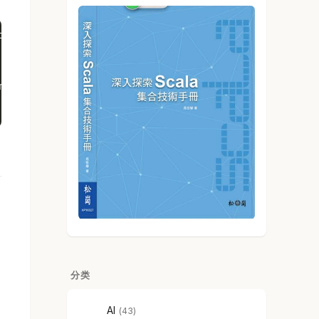
int-data-log --files /data/Kafka/events-1/00000000
mpresscodec: NoCompressionCodec crc: 811055132 pa
 compresscodec: NoCompressionCodec crc: 151590202 
分类
AI
43