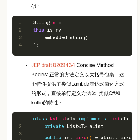
似：
1
String
s
=
 `
2
this
 is my
3
    embedded string
4
`;
JEP draft 8209434
Concise Method
Bodies: 正常的方法定义以大括号包裹，这
个特性提供了类似Lambda表达式简化方式
的形式，直接单行定义方法体, 类似C#和
kotlin的特性：
1
class
MyList
<T> 
implements
List
<T> {
2
private
 List<T> aList;
3
public
int
size
()
 = aList::size;