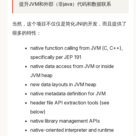
提升JVM和外部（非java）代码和数据联系
当然，这个项目不仅仅是简化JNI的开发，而且提供了
很多的特性：
native function calling from JVM (C, C++),
specifically per JEP 191
native data access from JVM or inside
JVM heap
new data layouts in JVM heap
native metadata definition for JVM
header file API extraction tools (see
below)
native library management APIs
native-oriented interpreter and runtime