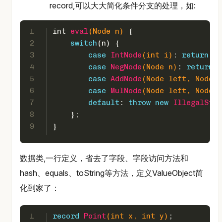
record,可以大大简化条件分支的处理，如:
1
int
eval
(Node n)
 {
2
switch
(n) {
3
case
IntNode
(
int
 i)
: 
return
 i;
4
case
NegNode
(Node n)
: 
return
 -
5
case
AddNode
(Node left, Node r
6
case
MulNode
(Node left, Node r
7
default
: 
throw
new
IllegalStat
8
    };
9
}
数据类,一行定义，省去了字段、字段访问方法和
hash、equals、toString等方法，定义ValueObject简
化到家了：
1
record
Point
(
int
 x, 
int
 y)
;