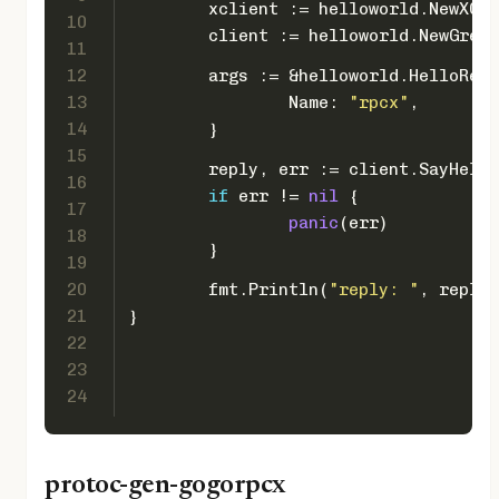
	xclient := helloworld.NewXCl
10
	client := helloworld.NewGree
11
12
	args := &helloworld.HelloReq
13
		Name: 
"rpcx"
,
14
	}
15
	reply, err := client.SayHell
16
if
 err != 
nil
 {
17
panic
(err)
18
	}
19
20
	fmt.Println(
"reply: "
, reply.
21
}
22
23
24
protoc-gen-gogorpcx