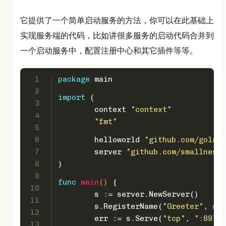
它提供了一个简单启动服务的方法，你可以在此基础上
实现服务端的代码，比如讲很多服务的启动代码合并到
一个启动服务中，配置注册中心和其它插件等等。
1
package
 main
2
import
 (
3
	context 
"context"
4
"fmt"
5
6
	helloworld 
"github.com/golang
7
	server 
"github.com/smallnest/
8
)
9
func
main
()
 {
10
	s := server.NewServer()
11
	s.RegisterName(
"Greeter"
, 
new
12
	err := s.Serve(
"tcp"
, 
":8972"
13