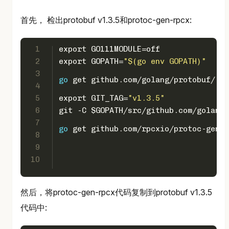
首先， 检出protobuf v1.3.5和protoc-gen-rpcx:
1
export GO111MODULE=off
2
export GOPATH=
"$(go env GOPATH)"
3
go
 get github.com/golang/protobuf/{pr
4
5
export GIT_TAG=
"v1.3.5"
6
git -C $GOPATH/src/github.com/golang/
7
go
 get github.com/rpcxio/protoc-gen-r
8
9
10
然后，将protoc-gen-rpcx代码复制到protobuf v1.3.5
代码中: