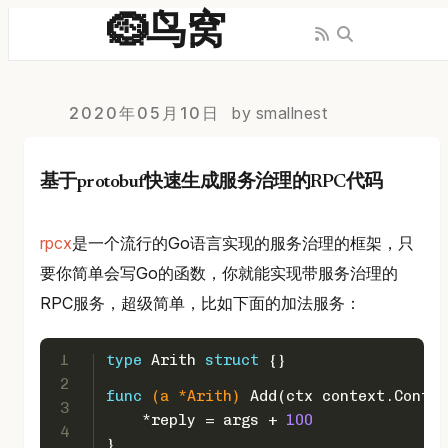
🪹鸟窝
2020年05月10日
by smallnest
基于protobuf快速生成服务治理的RPC代码
rpcx
是一个流行的Go语言实现的服务治理的框架，只
要你简单会写Go的函数，你就能实现带服务治理的
RPC服务，超级简单，比如下面的加法服务：
1
type
 Arith 
struct
 {}
2
func
(a *Arith)
 Add(ctx context.Contex
3
    *reply = args + 
100
4
}