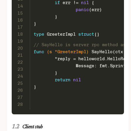
if
 err != 
nil
 {
14
panic
(err)
15
	}
16
}
17
18
type
 GreeterImpl 
struct
{}
19
// SayHello is server rpc method as d
20
func
(s *GreeterImpl)
 SayHello(ctx co
21
	*reply = helloworld.HelloRep
22
		Message: fmt.Sprintf(
23
	}
24
return
nil
25
}
26
27
28
Client stub