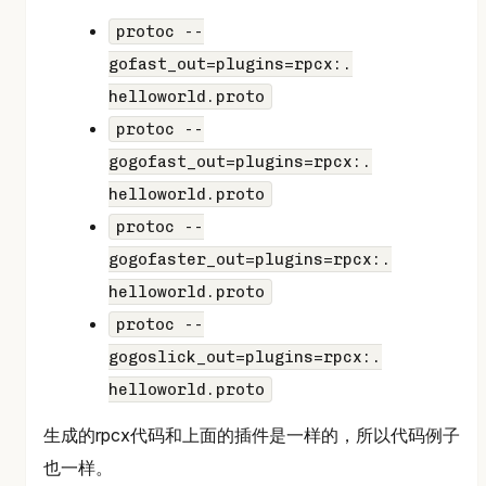
protoc --
gofast_out=plugins=rpcx:.
helloworld.proto
protoc --
gogofast_out=plugins=rpcx:.
helloworld.proto
protoc --
gogofaster_out=plugins=rpcx:.
helloworld.proto
protoc --
gogoslick_out=plugins=rpcx:.
helloworld.proto
生成的rpcx代码和上面的插件是一样的，所以代码例子
也一样。