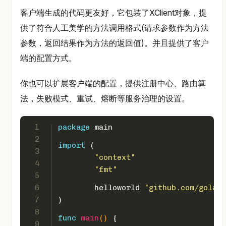
客户端生成的代码更友好，它包装了XClient对象，提
供了符合人工美学的方法调用格式(请求参数作为方法
参数，返回结果作为方法的返回值)。并且提供了客户
端的配置方式。
你也可以扩展客户端的配置，提供注册中心、路由算
法，失败模式、重试、熔断等服务治理的设置。
1
package
 main
2
import
 (
3
"context"
4
"fmt"
5
6
	helloworld 
"github.com/golang
7
)
8
func
main
()
 {
9