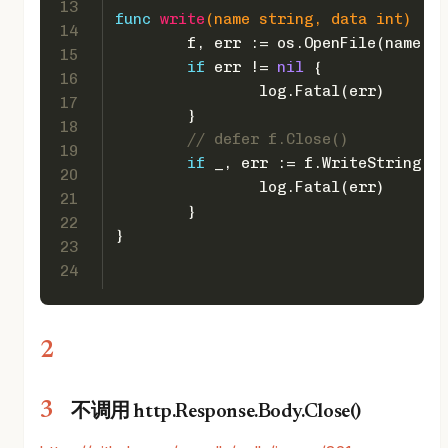
13
func
write
(name 
string
, data 
int
)
 {
14
	f, err := os.OpenFile(name, 
15
if
 err != 
nil
 {
16
		log.Fatal(err)
17
	}
18
// defer f.Close()
19
if
 _, err := f.WriteString(st
20
		log.Fatal(err)
21
	}
22
}
23
24
不调用 http.Response.Body.Close()