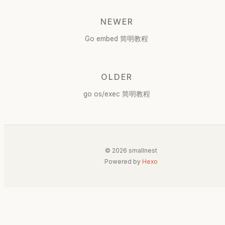
NEWER
Go embed 简明教程
OLDER
go os/exec 简明教程
© 2026 smallnest
Powered by
Hexo