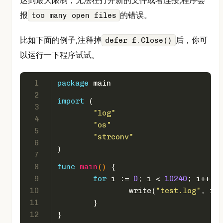
达到最大限制，无法在打开新的文件或者连接,程序会
报
的错误。
too many open files
比如下面的例子,注释掉
后，你可
defer f.Close()
以运行一下程序试试。
1
package
 main
2
import
 (
3
"log"
4
"os"
5
"strconv"
6
)
7
8
func
main
()
 {
9
for
 i := 
0
; i < 
10240
; i++ {
10
		write(
"test.log"
, i)
11
	}
12
}