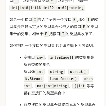
型
、或者是近似类型
,或者是它们的联合
T
~T
。
int|int8|int16|int32|int64|~string
如果一个接口
嵌入了另外一个接口
,那么
的类
I
E
I
型集是它显示定义的类型集合和嵌入的接口
的类型
E
集合的交集。相当于
把接口
的类型集收窄了。
E
I
如何判断一个接口的类型集呢？请遵循下面的原则:
空接口
、
的类型集是
any
interface{}
所有类型的集合
所以像
、
、
、
int
string
strcut{}
、
、
MyStruct
func foobar()
chan
、
、
等等
int
map[int]string
[]int
都在空接口的类型集合中
非空接口的类型集合是接口元素的类型集合