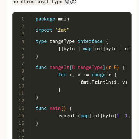
错误:
no structural type
1
package
 main
2
import
"fmt"
3
4
type
 rangeType 
interface
 {
5
	[]
byte
 | 
map
[
int
]
byte
 | 
strin
6
}
7
func
rangeIt
[
R
rangeType
]
(r R)
 {
8
for
 i, v := 
range
 r {
9
		fmt.Println(i, v)
10
	}
11
}
12
13
func
main
()
 {
14
	rangeIt(
map
[
int
]
byte
{
1
: 
1
, 
2
:
15
}
16
17