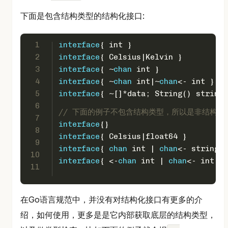
下面是包含结构类型的结构化接口:
1
interface
{ 
int
 }                     
2
interface
{ Celsius|Kelvin }          
3
interface
{ ~
chan
int
 }               
4
interface
{ ~
chan
int
|~
chan
<- 
int
 }   
5
interface
{ ~[]*data; String() 
string
 
6
// 下面的例子不包含结构类型，所以是非结构化
7
interface
{}                          
8
interface
{ Celsius|
float64
 }         
9
interface
{ 
chan
int
 | 
chan
<- 
string
 }
10
interface
{ <-
chan
int
 | 
chan
<- 
int
 } 
11
在Go语言规范中，并没有对结构化接口有更多的介
绍，如何使用，更多是是它内部获取底层的结构类型，