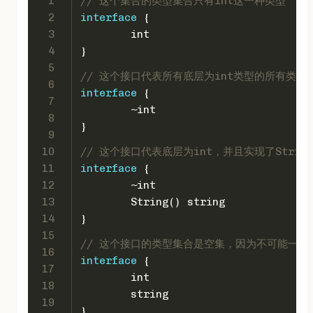
1
// 这个集合的类型集合只有int这一种类型
2
interface
 {
3
int
4
}
5
// 这个接口代表所有底层为int类型的所有类型
6
interface
 {
7
	~
int
8
}
9
10
// 这个接口代表底层为int，并且实现了Stri
11
interface
 {
12
	~
int
13
	String() 
string
14
}
15
// 这个接口的类型集合是空集，因为不可能一个元素
16
interface
 {
17
int
18
string
19
}