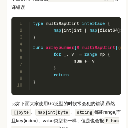
译错误
1
type
 multiMapOfInt 
interface
 {
2
map
[
int
]
int
 | 
map
[
float64
]
int
3
}
4
func
arraySummer
[
M
multiMapOfInt
]
(mp 
5
for
 _, v := 
range
 mp {
6
		sum += v
7
	}
8
return
9
}
10
比如下面大家使用Go泛型的时候常会犯的错误,虽然
、
、
都能range,而
[]byte
map[int]byte
string
且key(index)、value类型都一样，但是也会报
R has