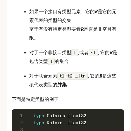
如果一个接口有类型元素，它的
𝑅
是它的元
素代表的类型的交集
至于有没有特定类型要看
𝑅
是否是非空且有
限。
对于一个非接口类型
,或者
, 它的
𝑅
是
T
~T
包含类型
的集合
T
对于联合元素
, 它的
𝑅
是这些
t1|t2|…|tn
项代表类型的
并集
下面是特定类型的例子:
1
type
 Celsius 
float32
2
type
 Kelvin  
float32
3