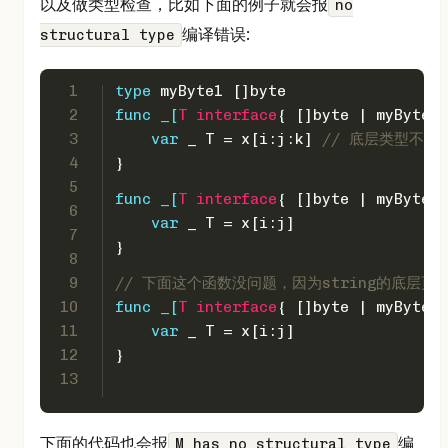
以及做类型检查，比如下面的例子就会报
no
编译错误:
structural type
1
type
 myByte1 []
byte
2
func
 _[
T
interface
{ []
byte
 | myByte1 
3
var
 _ T = x[i:j:k] 
// 底层类型不一
4
}
5
func
 _[
T
interface
{ []
byte
 | myByte1 
6
var
 _ T = x[i:j] 
7
}
8
9
// 下面这个函数没问题，因为string的底层页被
10
func
 _[
T
interface
{ []
byte
 | myByte1 
11
var
 _ T = x[i:j] 
12
}
13
下面的代码也会报
编
M has no structural type