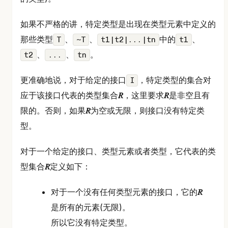
如果不严格的讲，特定类型是出现在类型元素中定义的
那些类型
、
、
中的
、
T
~T
t1|t2|...|tn
t1
、
、
。
t2
...
tn
更准确地说，对于给定的接口
，特定类型的集合对
I
应于该接口代表的类型集合
𝑅
，这里要求
𝑅
是非空且有
限的。否则，如果
𝑅
为空或无限，则接口没有特定类
型。
对于一个给定的接口、类型元素或者类型，它代表的类
型集合
𝑅
定义如下：
对于一个没有任何类型元素的接口，它的
𝑅
是所有的元素(无限)。
所以它没有特定类型。