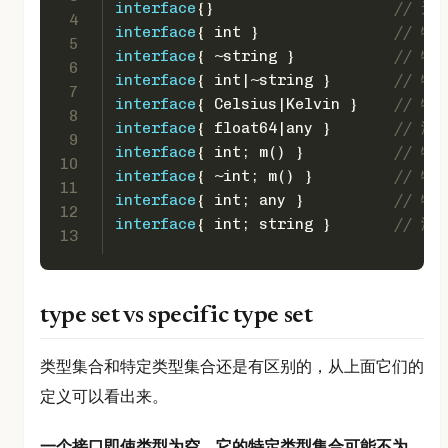
interface
{}                    
// 
4
interface
{ 
int
 }               
// 特
5
interface
{ ~
string
 }           
// 特
6
interface
{ 
int
|~
string
 }       
// 特定
7
interface
{ Celsius|Kelvin }    
// 特定
8
interface
{ 
float64
|any }       
// 
9
interface
{ 
int
; m() }          
// 特
10
interface
{ ~
int
; m() }         
// 特
11
interface
{ 
int
; any }          
// 特
12
interface
{ 
int
; 
string
 }       
// 没
13
type set vs specific type set
类型集合和特定类型集合还是有区别的，从上面它们的
定义可以看出来。
一个接口即使类型为空，它的特定类型集合可能不为