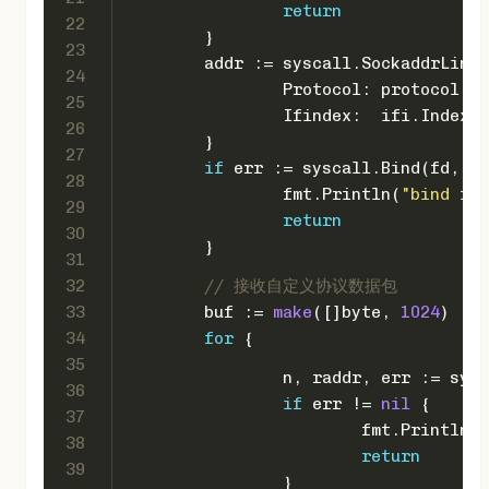
return
22
	}
23
	addr := syscall.SockaddrLink
24
		Protocol: protocol,
25
		Ifindex:  ifi.Index,
26
	}
27
if
 err := syscall.Bind(fd, &a
28
		fmt.Println(
"bind fai
29
return
30
	}
31
32
// 接收自定义协议数据包
33
	buf := 
make
([]
byte
, 
1024
)
34
for
 {
35
		n, raddr, err := sy
36
if
 err != 
nil
 {
37
			fmt.Println(
"
38
return
39
		}