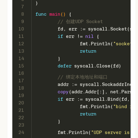
)
7
8
func
main
()
 {
9
// 创建UDP Socket
10
	fd, err := syscall.Socket(sy
11
if
 err != 
nil
 {
12
		fmt.Println(
"socket f
13
return
14
	}
15
defer
 syscall.Close(fd)
16
// 绑定本地地址和端口
17
	addr := syscall.SockaddrInet
18
copy
(addr.Addr[:], net.ParseI
19
if
 err := syscall.Bind(fd, &a
20
		fmt.Println(
"bind fai
21
return
22
	}
23
24
	fmt.Println(
"UDP server is li