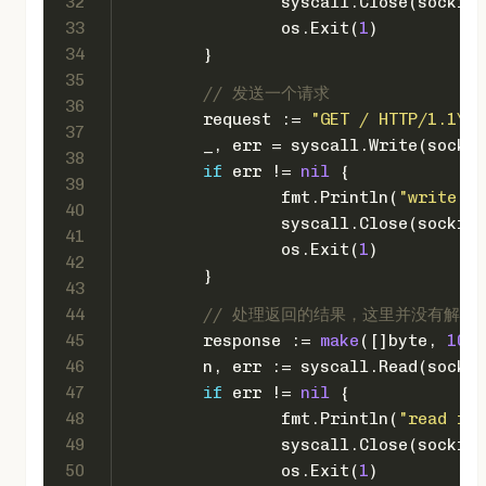
32
		syscall.Close(sockfd)
33
		os.Exit(
1
)
34
	}
35
// 发送一个请求
36
	request := 
"GET / HTTP/1.1\r\
37
	_, err = syscall.Write(sockf
38
if
 err != 
nil
 {
39
		fmt.Println(
"write fa
40
		syscall.Close(sockfd)
41
		os.Exit(
1
)
42
	}
43
44
// 处理返回的结果，这里并没有解析htt
45
	response := 
make
([]
byte
, 
1024
46
	n, err := syscall.Read(sockf
47
if
 err != 
nil
 {
48
		fmt.Println(
"read fai
49
		syscall.Close(sockfd)
50
		os.Exit(
1
)