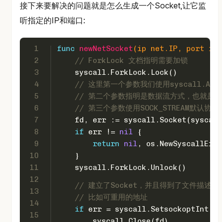
接下来要解决的问题就是怎么生成一个Socket,让它监
听指定的IP和端口:
1
func
newNetSocket
(ip net.IP, port 
int
2
// ForkLock 文档指明需要加锁
3
    syscall.ForkLock.Lock()
4
// 这里第一个参数我们使用syscall.AF_I
5
// 第二个参数指明是数据流方式，也就是T
6
// 第三个参数使用SOCK_STREAM默认协议
7
    fd, err := syscall.Socket(syscall
8
if
 err != 
nil
 {
9
return
nil
, os.NewSyscallErro
10
    }
11
    syscall.ForkLock.Unlock()
12
// 建立了Socket，并且得到了文件描述
13
// 比如可重用的地址
14
if
 err = syscall.SetsockoptInt(fd
15
        syscall.Close(fd)