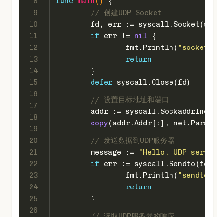
8
func
main
()
 {
9
// 创建UDP Socket
10
	fd, err := syscall.Socket(sy
11
if
 err != 
nil
 {
12
		fmt.Println(
"socket f
13
return
14
	}
15
defer
 syscall.Close(fd)
16
// 设置目标地址和端口
17
	addr := syscall.SockaddrInet
18
copy
(addr.Addr[:], net.ParseI
19
20
// 发送数据到UDP服务器
21
	message := 
"Hello, UDP server
22
if
 err := syscall.Sendto(fd, 
23
		fmt.Println(
"sendto f
24
return
25
	}
26
// 读取UDP服务器的响应