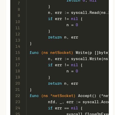
return
0
, 
nil
7
	}
8
	n, err := syscall.Read(ns.fd
9
if
 err != 
nil
 {
10
		n = 
0
11
	}
12
return
 n, err
13
}
14
15
func
(ns netSocket)
 Write(p []
byte
) (
16
	n, err := syscall.Write(ns.f
17
if
 err != 
nil
 {
18
		n = 
0
19
	}
20
return
 n, err
21
}
22
func
(ns *netSocket)
 Accept() (*netSo
23
	nfd, _, err := syscall.Accep
24
if
 err == 
nil
 {
25
		syscall.CloseOnExec(