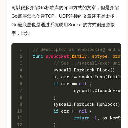
可以很多介绍Go标准库的epoll方式的文章，但是介绍
Go底层怎么创建TCP、UDP连接的文章还不是太多，
Go最底层也是通过系统调用Socket的方式创建套接
字，比如
1
// descriptor as nonblocking and clos
2
func
sysSocket
(family, sotype, proto 
3
// See ../syscall/exec_unix.g
4
	syscall.ForkLock.RLock()
5
	s, err := socketFunc(family,
6
if
 err == 
nil
 {
7
		syscall.CloseOnExec(
8
	}
9
	syscall.ForkLock.RUnlock()
10
if
 err != 
nil
 {
11
return
-1
, os.NewSysc
12
	}