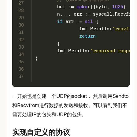
27
	buf := 
make
([]
byte
, 
1024
)
28
	n, _, err := syscall.Recvfro
29
if
 err != 
nil
 {
30
		fmt.Println(
"recvfrom
31
return
32
	}
33
	fmt.Println(
"received respons
34
}
35
36
37
一开始也是创建一个UDP的socket， 然后调用Sendto
和Recvfrom进行数据的发送和接收。可以看到我们不
需要处理IP的包头和UDP的包头。
实现自定义的协议