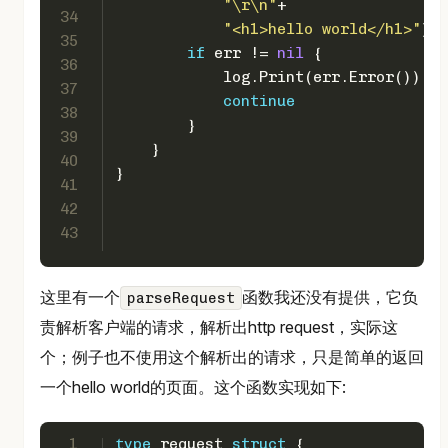
"\r\n"
+
34
"<h1>hello world</h1>"
)
35
if
 err != 
nil
 {
36
            log.Print(err.Error())
37
continue
38
        }
39
    }
40
}
41
42
43
这里有一个
函数我还没有提供，它负
parseRequest
责解析客户端的请求，解析出http request，实际这
个；例子也不使用这个解析出的请求，只是简单的返回
一个hello world的页面。这个函数实现如下:
1
type
 request 
struct
 {