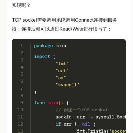
实现呢？
TCP socket需要调用系统调用Connect连接到服务
器，连接后就可以通过Read/Write进行读写了：
1
package
 main
2
import
 (
3
"fmt"
4
"net"
5
"os"
6
"syscall"
7
)
8
9
func
main
()
 {
10
// 创建一个TCP socket
11
	sockfd, err := syscall.Socke
12
if
 err != 
nil
 {
13
		fmt.Println(
"socket c