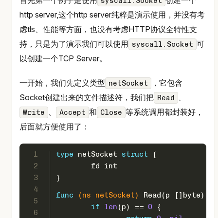
首先第一个例子是使用
创建一个
syscall.Socket
http server,这个http server纯粹是演示使用，并没有考
虑tls、性能等方面，也没有考虑HTTP协议全特性支
持，只是为了演示我们可以使用
可
syscall.Socket
以创建一个TCP Server。
一开始，我们先定义类型
，它包含
netSocket
Socket创建出来的文件描述符，我们把
、
Read
、
和
等系统调用都封装好，
Write
Accept
Close
后面就方便使用了：
1
type
 netSocket 
struct
 {
2
	fd 
int
3
}
4
func
(ns netSocket)
 Read(p []
byte
) (
i
5
if
len
(p) == 
0
 {
6