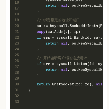
16
return
nil
, os.NewSyscallErro
17
    }
18
19
// 绑定指定的地址和端口
20
    sa := &syscall.SockaddrInet4{Port
21
copy
(sa.Addr[:], ip)
22
if
 err = syscall.Bind(fd, sa); er
23
return
nil
, os.NewSyscallErro
24
    }
25
// 开始监听客户端的连接请求
26
if
 err = syscall.Listen(fd, sysca
27
return
nil
, os.NewSyscallErro
28
    }
29
30
return
 &netSocket{fd: fd}, 
nil
31
}
32
33