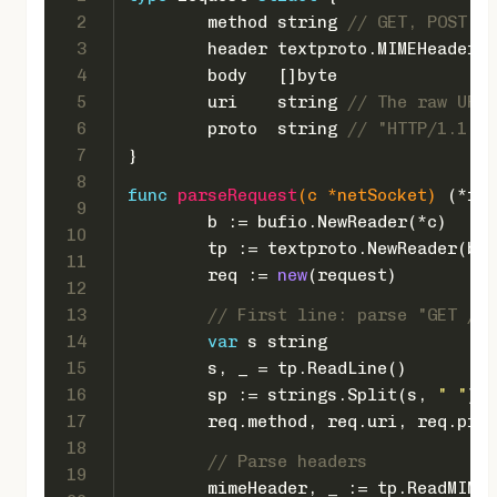
2
	method 
string
// GET, POST, e
3
	header textproto.MIMEHeader
4
	body   []
byte
5
	uri    
string
// The raw URI 
6
	proto  
string
// "HTTP/1.1"
7
}
8
func
parseRequest
(c *netSocket)
 (*req
9
	b := bufio.NewReader(*c)
10
	tp := textproto.NewReader(b)
11
	req := 
new
(request)
12
13
// First line: parse "GET /in
14
var
 s 
string
15
	s, _ = tp.ReadLine()
16
	sp := strings.Split(s, 
" "
)
17
	req.method, req.uri, req.pro
18
// Parse headers
19
	mimeHeader, _ := tp.ReadMIME