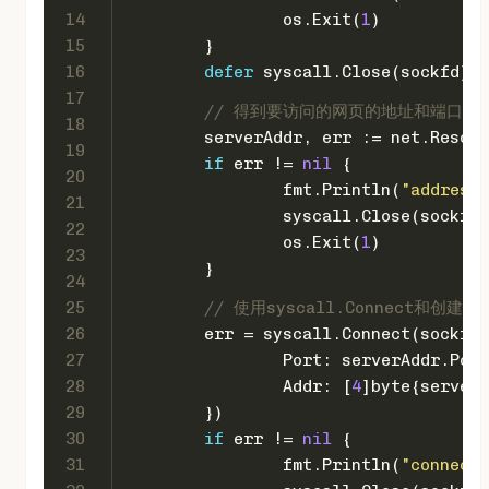
14
		os.Exit(
1
)
15
	}
16
defer
 syscall.Close(sockfd)
17
// 得到要访问的网页的地址和端口,也就
18
	serverAddr, err := net.Resol
19
if
 err != 
nil
 {
20
		fmt.Println(
"address 
21
		syscall.Close(sockfd)
22
		os.Exit(
1
)
23
	}
24
25
// 使用syscall.Connect和创建
26
	err = syscall.Connect(sockfd
27
		Port: serverAddr.Por
28
		Addr: [
4
]
byte
{serverA
29
	})
30
if
 err != 
nil
 {
31
		fmt.Println(
"connecti