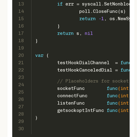
13
if
 err = syscall.SetNonblock(
14
		poll.CloseFunc(s)
15
return
-1
, os.NewSysc
16
	}
17
return
 s, 
nil
18
}
19
20
var
 (
21
	testHookDialChannel  = 
func
()
22
	testHookCanceledDial = 
func
()
23
// Placeholders for socket sy
24
	socketFunc        
func
(
int
, 
i
25
	connectFunc       
func
(
int
, s
26
	listenFunc        
func
(
int
, 
i
27
	getsockoptIntFunc 
func
(
int
, 
i
28
)
29
30