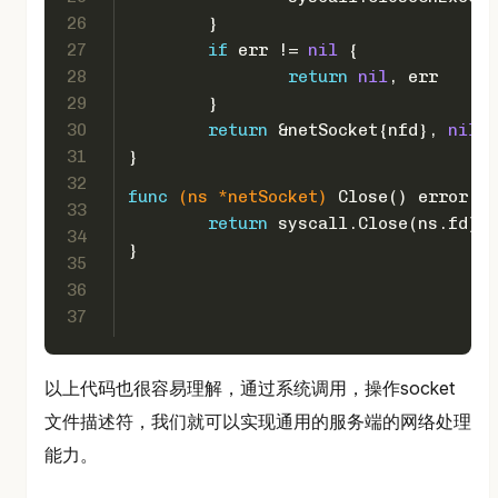
26
	}
27
if
 err != 
nil
 {
28
return
nil
, err
29
	}
30
return
 &netSocket{nfd}, 
nil
31
}
32
func
(ns *netSocket)
 Close() 
error
 {
33
return
 syscall.Close(ns.fd)
34
}
35
36
37
以上代码也很容易理解，通过系统调用，操作socket
文件描述符，我们就可以实现通用的服务端的网络处理
能力。