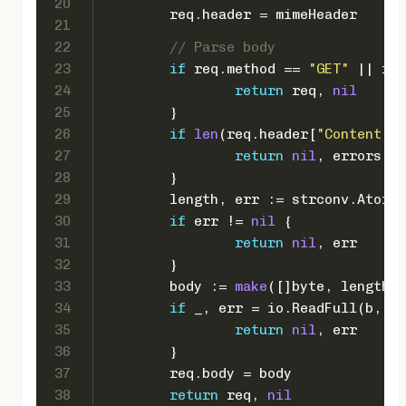
20
	req.header = mimeHeader
21
22
// Parse body
23
if
 req.method == 
"GET"
 || req
24
return
 req, 
nil
25
	}
26
if
len
(req.header[
"Content-Le
27
return
nil
, errors.Ne
28
	}
29
	length, err := strconv.Atoi(
30
if
 err != 
nil
 {
31
return
nil
, err
32
	}
33
	body := 
make
([]
byte
, length)
34
if
 _, err = io.ReadFull(b, bo
35
return
nil
, err
36
	}
37
	req.body = body
38
return
 req, 
nil