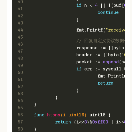
40
if
 n < 
4
 || !(buf[
0
] 
41
continue
42
		}
43
44
		fmt.Printf(
"received 
45
// 回复自定义协议数据包
46
		response := []
byte
(
"H
47
		header := []
byte
{
'C'
,
48
		packet := 
append
(head
49
if
 err := syscall.Sen
50
			fmt.Println(
"
51
return
52
		}
53
	}
54
}
55
56
func
htons
(i 
uint16
)
uint16
 {
57
return
 (i<<
8
)&
0xff00
 | i>>
8
58
}