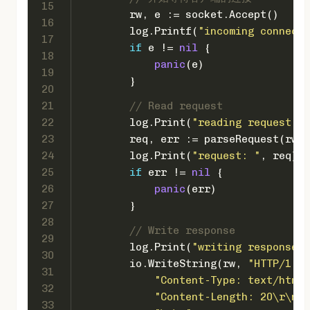
15
        rw, e := socket.Accept()
16
        log.Printf(
"incoming connecti
17
if
 e != 
nil
 {
18
panic
(e)
19
        }
20
21
// Read request
22
        log.Print(
"reading request"
)
23
        req, err := parseRequest(rw)
24
        log.Print(
"request: "
, req)
25
if
 err != 
nil
 {
26
panic
(err)
27
        }
28
// Write response
29
        log.Print(
"writing response"
)
30
        io.WriteString(rw, 
"HTTP/1.1 
31
"Content-Type: text/html;
32
"Content-Length: 20\r\n"
+
33