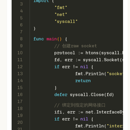
import
 (
3
"fmt"
4
"net"
5
"syscall"
6
)
7
8
func
main
()
 {
9
// 创建raw socket
10
	protocol := htons(syscall.ET
11
	fd, err := syscall.Socket(sy
12
if
 err != 
nil
 {
13
		fmt.Println(
"socket f
14
return
15
	}
16
defer
 syscall.Close(fd)
17
// 绑定到指定的网络接口
18
	ifi, err := net.InterfaceByN
19
if
 err != 
nil
 {
20
		fmt.Println(
"interfac
21