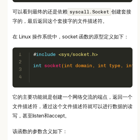
可以看到最终的还是依赖
创建套接
syscall.Socket
字的，最后返回这个套接字的文件描述符。
在 Linux 操作系统中，socket 函数的原型定义如下：
1
#
include
<sys/socket.h>
2
int
socket
(
int
 domain, 
int
 type, 
int
 p
3
4
它的主要功能就是创建一个网络交流的端点，返回一个
文件描述符，通过这个文件描述符就可以进行数据的读
写，甚至listen和accept。
该函数的参数含义如下：