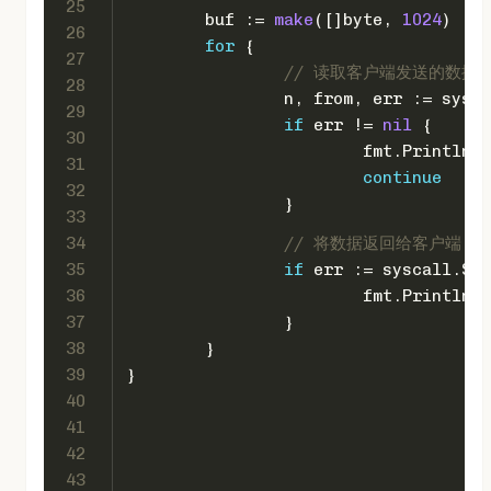
25
	buf := 
make
([]
byte
, 
1024
)
26
for
 {
27
// 读取客户端发送的数据
28
		n, from, err := sysc
29
if
 err != 
nil
 {
30
			fmt.Println(
"
31
continue
32
		}
33
34
// 将数据返回给客户端
35
if
 err := syscall.Sen
36
			fmt.Println(
"
37
		}
38
	}
39
}
40
41
42
43