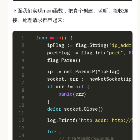
下面我们实现main函数，把真个创建、监听、接收连
接、处理请求都串起来:
1
func
main
()
 {
2
    ipFlag := flag.String(
"ip_addr"
, 
3
    portFlag := flag.Int(
"port"
, 
8080
4
    flag.Parse()
5
    ip := net.ParseIP(*ipFlag)
6
    socket, err := newNetSocket(ip, *
7
if
 err != 
nil
 {
8
panic
(err)
9
    }
10
defer
 socket.Close()
11
12
    log.Printf(
"http addr: http://%s:
13
for
 {
14
// 开始等待客户端的连接