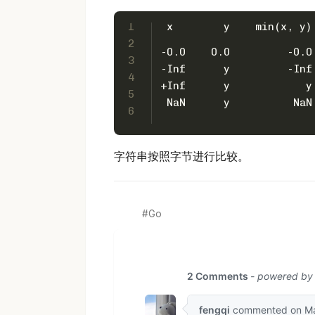
1
 x        y    min(x, y)
2
-0.0    0.0         -0
3
-Inf      y         -I
4
+Inf      y           
5
 NaN      y         
6
字符串按照字节进行比较。
Go