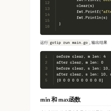
12
	clear(s)
13
	fmt.Printf(
"aft
14
	fmt.Println(s)
15
}
16
运行
, 输出结果
gotip run main.go
1
before clear, m len: 4
2
after clear, m len: 0
3
before clear, s len: 10,
4
after clear, s len: 10, 
5
[0 0 0 0 0 0 0 0 0 0]
min 和 max函数