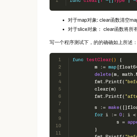
1
func
clear
[
T
 ~[]
Type
 | ~
对于map对象: clear函数清空
对于slice对象： clear
写一个程序测试下，的的确确如上所述
1
func
testClear
()
 {
2
	m := 
map
[
float6
3
delete
(m, math.
4
	fmt.Printf(
"bef
5
	clear(m)
6
	fmt.Printf(
"aft
7
	s := 
make
([]
flo
8
for
 i := 
0
; i <
9
		s = 
app
10
	}
11
	fmt.Printf(
"bef