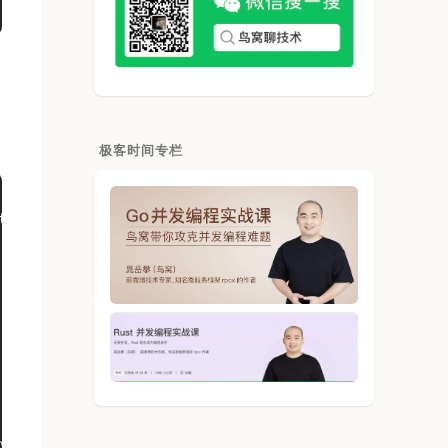
极客时间专栏
th.NaN(): 
true
}
)