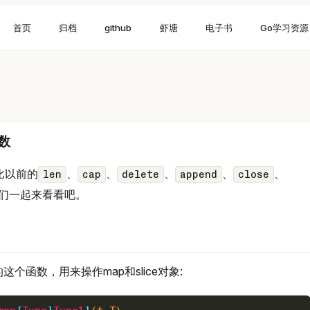
首页
归档
github
虾塘
电子书
Go学习资源
数
相比以前的
、
、
、
、
、
len
cap
delete
append
close
们一起来看看吧。
这个函数，用来操作map和slice对象: