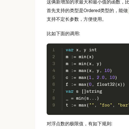
这俩新增加的求最大和最小值的函数，
首先支持的类型是Ordered类型的，能做
支持不定长参数，方便使用。
比如下面的调用:
1
var
 x, y 
int
2
m := min(x)             
3
m := min(x, y)          
4
m := max(x, y, 
10
)      
5
c := max(
1
, 
2.0
, 
10
)    
6
f := max(
0
, 
float32
(x)) 
7
var
 s []
string
8
_ = min(s...)           
9
t := max(
""
, 
"foo"
, 
"bar
对浮点数的极限值，有如下规则: