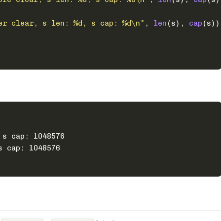
er clear, s len: %d, s cap: %d\n"
, 
len
(s), 
cap
(s))
 s cap: 1048576
s cap: 1048576