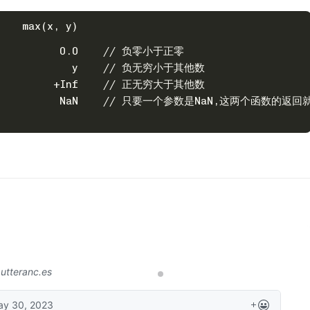
    max(x, y)
.0          0.0    // 负零小于正零
nf            y    // 负无穷小于其他数
 y         +Inf    // 正无穷大于其他数
 NaN          NaN    // 只要一个参数是NaN,这两个函数的返