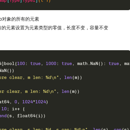
map
[
Type
]
Type1
]
(t T)
map对象的所有的元素
函数将所有的元素设置为元素类型的零值，长度不变，容量不变
：
4
]
bool
{
100
: 
true
, 
1000
: 
true
, math.NaN(): 
true
, ma
NaN())
ore clear, m len: %d\n"
, 
len
(m))
er clear, m len: %d\n"
, 
len
(m))
at64
, 
0
, 
1024
*
1024
)
 
10
; i++ {
end
(s, 
float64
(i))
ore clear, s len: %d, s cap: %d\n"
, 
len
(s), 
cap
(s)