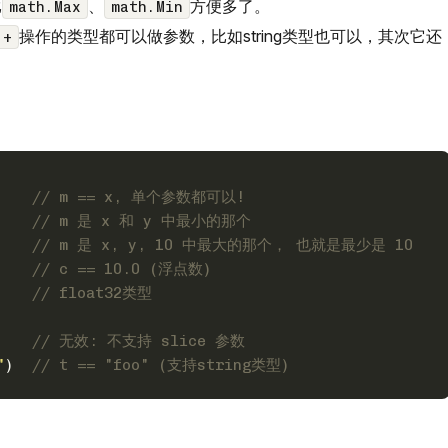
比
、
方便多了。
math.Max
math.Min
操作的类型都可以做参数，比如string类型也可以，其次它还
+
    
// m == x, 单个参数都可以!
    
// m 是 x 和 y 中最小的那个
    
// m 是 x, y, 10 中最大的那个， 也就是最少是 10
    
// c == 10.0 (浮点数)
    
// float32类型
    
// 无效: 不支持 slice 参数
"
)  
// t == "foo" (支持string类型)