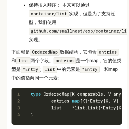
保持插入顺序： 本来可以通过
实现，但是为了支持泛
container/list
型，我们使用
github.com/smallnest/exp/container/li
实现。
下面就是
数据结构，它包含
OrderedMap
entries
和
两个字段。
是一个map，它的值类
list
entries
型是
;
中的元素是
，和map
*Entry
list
*Entry
中的值指向同一个元素:
1
type
 OrderedMap[K comparable, V any] 
s
2
	entries 
map
[K]*Entry[K, V]
3
	list    *list.List[*Entry[K, 
4
}