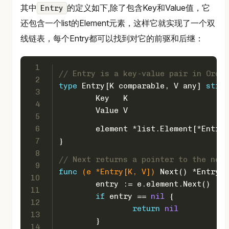
其中
的定义如下,除了包含Key和Value值，它
Entry
还包含一个list的Element元素，这样它就实现了一个双
线链表，每个Entry都可以找到对它的前驱和后继：
1
// Entry is a key-value pair in Order
2
type
 Entry[K comparable, V any] 
struc
3
	Key   K
4
	Value V
5
6
	element *list.Element[*Entry
7
}
8
// Next returns a pointer to the next
9
func
(e *Entry[K, V])
 Next() *Entry[K
10
	entry := e.element.Next()
11
if
 entry == 
nil
 {
12
return
nil
13
	}
14