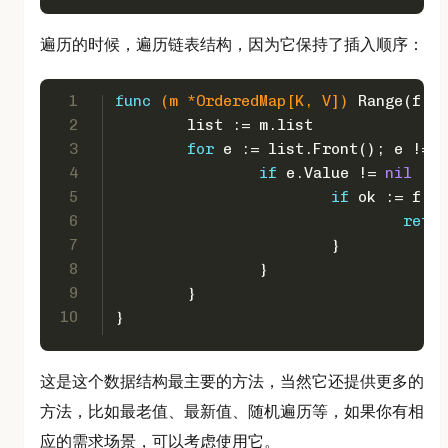
遍历的时候，遍历链表结构，因为它保持了插入顺序：
1
func
(m *OrderedMap[K, V])
 Range(f 
fu
2
	list := m.list
3
for
 e := list.Front(); e != 
n
4
if
 e.Value != 
nil
 {
5
if
 ok := f(e.
6
retur
7
			}
8
		}
9
	}
10
}
这是这个数据结构最主要的方法，当然它还提供更多的
方法，比如最老值、最新值、随机遍历等，如果你有相
应的需求场景，可以考虑使用它。