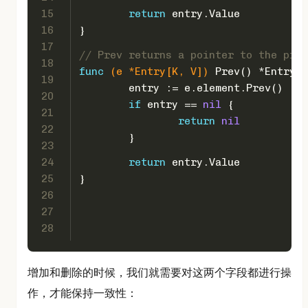
15
return
 entry.Value
16
}
17
// Prev returns a pointer to the prev
18
func
(e *Entry[K, V])
 Prev() *Entry[K
19
	entry := e.element.Prev()
20
if
 entry == 
nil
 {
21
return
nil
22
	}
23
24
return
 entry.Value
25
}
26
27
28
增加和删除的时候，我们就需要对这两个字段都进行操
作，才能保持一致性：