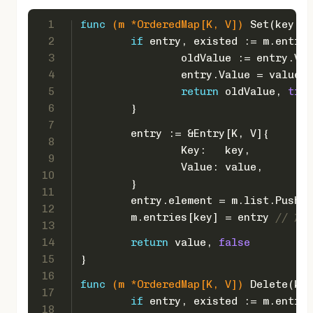
1
func
(m *OrderedMap[K, V])
 Set(key K,
2
if
 entry, existed := m.entrie
3
		oldValue := entry.Va
4
		entry.Value = value
5
return
 oldValue, 
true
6
	}
7
	entry := &Entry[K, V]{
8
		Key:   key,
9
		Value: value,
10
	}
11
	entry.element = m.list.PushB
12
	m.entries[key] = entry 
// 加
13
14
return
 value, 
false
15
}
16
func
(m *OrderedMap[K, V])
 Delete(key
17
if
 entry, existed := m.entrie
18