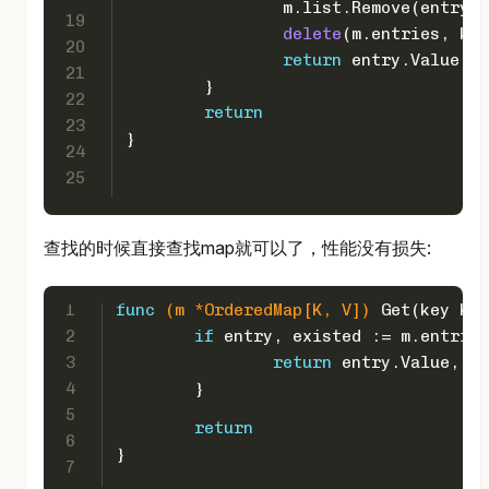
		m.list.Remove(entry.
19
delete
(m.entries, key
20
return
 entry.Value, 
t
21
	}
22
return
23
}
24
25
查找的时候直接查找map就可以了，性能没有损失:
1
func
(m *OrderedMap[K, V])
 Get(key K) 
2
if
 entry, existed := m.entries
3
return
 entry.Value, 
tr
4
	}
5
return
6
}
7