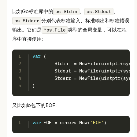
比如Go标准库中的
、
、
os.Stdin
os.Stdout
分别代表标准输入、标准输出和标准错误
os.Stderr
输出。它们是
类型的全局变量，可以在程
*os.File
序中直接使用:
1
var
 (
2
	Stdin  = NewFile(
uintptr
(sysca
3
	Stdout = NewFile(
uintptr
(sysca
4
	Stderr = NewFile(
uintptr
(sysca
5
)
又比如io包下的EOF:
1
var
 EOF = errors.New(
"EOF"
)