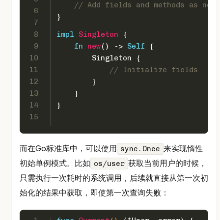
// Add fields and methods as need
6
}
7
8
impl
Singleton
 {
9
fn
new
() 
->
Self
 {
10
        Singleton {
11
// Initialize fields
12
        }
13
    }
14
}
15
而在Go标准库中，可以使用
来实现惰性
sync.Once
初始单例模式。比如
获取当前用户的时候，
os/user
只需执行一次耗时的系统调用，后续就直接从第一次初
始化的结果中获取，即使第一次查询失败：