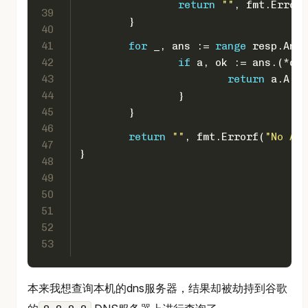
return
""
, fmt.Errorf
39
	}
40
41
for
 _, ans := 
range
 resp.Answ
42
if
 a, ok := ans.(*dns
43
return
 a.A.St
44
		}
45
	}
46
return
""
, fmt.Errorf(
"No A r
47
}
48
49
50
51
52
53
本来我想查询本机的dns服务器，结果却被劫持到谷歌