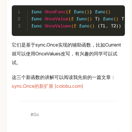
1
func
OnceFunc
(f 
func
()
) 
func
()
2
func
OnceValue
(f 
func
()
 T) 
func
()
 T
3
func
OnceValues
(f 
func
()
 (T1, T2)) 
fun
它们是基于sync.Once实现的辅助函数，比如Current
就可以使用OnceValues改写，有兴趣的同学可以试
试。
这三个新函数的讲解可以阅读我先前的一篇文章：
sync.Once的新扩展 (colobu.com)
Go