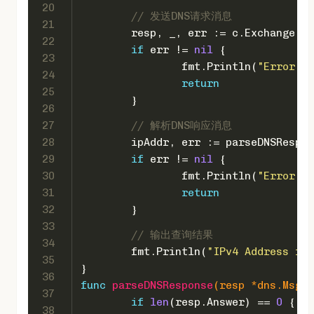
20
// 发送DNS请求消息
21
	resp, _, err := c.Exchange(m
22
if
 err != 
nil
 {
23
		fmt.Println(
"Error se
24
return
25
	}
26
27
// 解析DNS响应消息
28
	ipAddr, err := parseDNSRespo
29
if
 err != 
nil
 {
30
		fmt.Println(
"Error pa
31
return
32
	}
33
// 输出查询结果
34
	fmt.Println(
"IPv4 Address for
35
}
36
func
parseDNSResponse
(resp *dns.Msg)
 
37
if
len
(resp.Answer) == 
0
 {
38