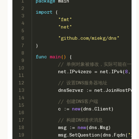
1
package
 main
2
import
 (
3
"fmt"
4
"net"
5
6
"github.com/miekg/dns"
7
)
8
func
main
()
 {
9
// 单例对象被修改，实际可能在一个
10
	net.IPv4zero = net.IPv4(
8
, 
8
,
11
12
// 设置DNS服务器地址
13
	dnsServer := net.JoinHostPor
14
// 创建DNS客户端
15
	c := 
new
(dns.Client)
16
17
// 构建DNS请求消息
18
	msg := 
new
(dns.Msg)
19
	msg.SetQuestion(dns.Fqdn(
"rpc