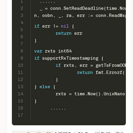
1
  ......
2
  _ = conn.SetReadDeadline(time.Now()
3
n, oobn, _, ra, err := conn.ReadMsgIP
4
if
 err != 
nil
 {
5
return
 err
6
}
7
8
var
 rxts 
int64
9
if
 supportRxTimestamping {
10
if
 rxts, err = getTsFromOOB(o
11
return
 fmt.Errorf(
"fa
12
	}
13
} 
else
 {
14
	rxts = time.Now().UnixNano()
15
}
16
      ......
17