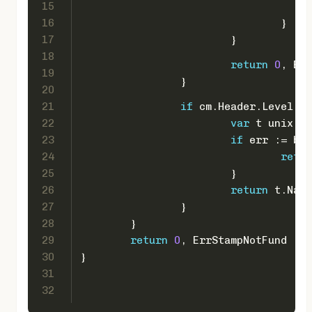
15
16
				}
17
			}
18
return
0
, Err
19
		}
20
21
if
 cm.Header.Level ==
22
var
 t unix.Ti
23
if
 err := bin
24
retur
25
			}
26
return
 t.Nano
27
		}
28
	}
29
return
0
, ErrStampNotFund
30
}
31
32