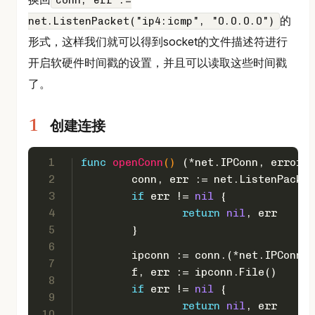
conn, err :=
的
net.ListenPacket("ip4:icmp", "0.0.0.0")
形式，这样我们就可以得到socket的文件描述符进行
开启软硬件时间戳的设置，并且可以读取这些时间戳
了。
创建连接
1
func
openConn
()
 (*net.IPConn, 
error
) 
2
	conn, err := net.ListenPacke
3
if
 err != 
nil
 {
4
return
nil
, err
5
	}
6
	ipconn := conn.(*net.IPConn)
7
	f, err := ipconn.File()
8
if
 err != 
nil
 {
9
return
nil
, err
10