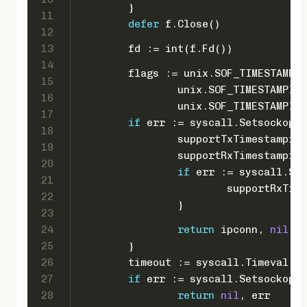
	}
11
defer
 f.Close()
12
13
	fd := 
int
(f.Fd())
14
	flags := unix.SOF_TIMESTAMPI
15
		unix.SOF_TIMESTAMPI
16
		unix.SOF_TIMESTAMPI
17
if
 err := syscall.SetsockoptI
18
		supportTxTimestampin
19
		supportRxTimestampin
20
if
 err := syscall.Set
21
			supportRxTi
22
		}
23
24
return
 ipconn, 
nil
25
	}
26
	timeout := syscall.Timeval{S
27
if
 err := syscall.SetsockoptT
28
return
nil
, err