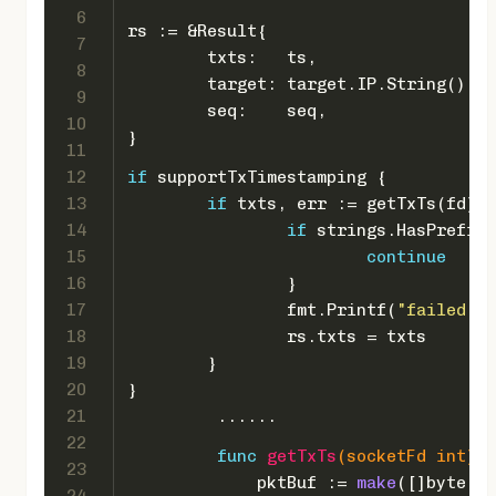
6
rs := &Result{
7
	txts:   ts,
8
	target: target.IP.String(),
9
	seq:    seq,
10
}
11
12
if
 supportTxTimestamping {
13
if
 txts, err := getTxTs(fd); 
14
if
 strings.HasPrefix(
15
continue
16
		}
17
		fmt.Printf(
"failed to
18
		rs.txts = txts
19
	}
20
}
21
         ......
22
func
getTxTs
(socketFd 
int
)
 (
23
             pktBuf := 
make
([]
byte
, 
1
24