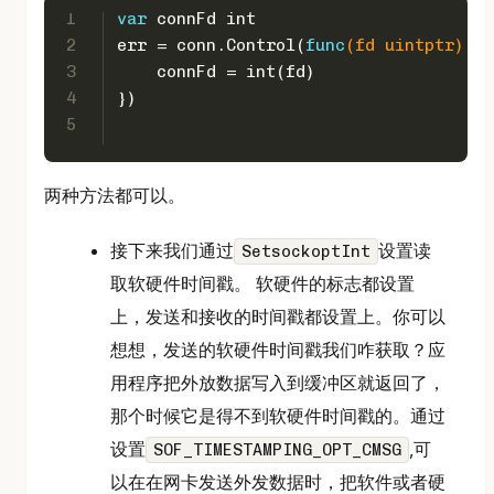
1
var
 connFd 
int
2
err = conn.Control(
func
(fd 
uintptr
)
 {
3
    connFd = 
int
(fd) 
4
})
5
两种方法都可以。
接下来我们通过
设置读
SetsockoptInt
取软硬件时间戳。 软硬件的标志都设置
上，发送和接收的时间戳都设置上。你可以
想想，发送的软硬件时间戳我们咋获取？应
用程序把外放数据写入到缓冲区就返回了，
那个时候它是得不到软硬件时间戳的。通过
设置
,可
SOF_TIMESTAMPING_OPT_CMSG
以在在网卡发送外发数据时，把软件或者硬