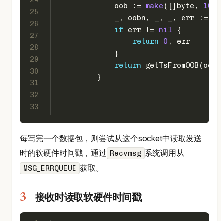
             oob := 
make
([]
byte
, 
1024
25
             _, oobn, _, _, err := sy
26
if
 err != 
nil
 {
27
return
0
, err
28
             }
29
return
 getTsFromOOB(oob,
30
         }
31
32
33
每写完一个数据包，则尝试从这个socket中读取发送
时的软硬件时间戳，通过
系统调用从
Recvmsg
获取。
MSG_ERRQUEUE
接收时读取软硬件时间戳