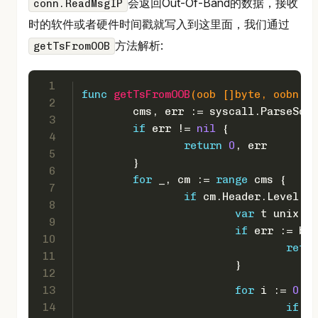
会返回Out-Of-Band的数据，接收
conn.ReadMsgIP
时的软件或者硬件时间戳就写入到这里面，我们通过
方法解析:
getTsFromOOB
1
func
getTsFromOOB
(oob []
byte
, oobn 
in
2
	cms, err := syscall.ParseSoc
3
if
 err != 
nil
 {
4
return
0
, err
5
	}
6
for
 _, cm := 
range
 cms {
7
if
 cm.Header.Level ==
8
var
 t unix.Sc
9
if
 err := bin
10
retur
11
			}
12
13
for
 i := 
0
; i
14
if
 t.