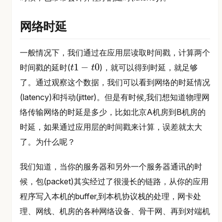
网络时延
一般情况下，我们通过在应用层读取时间戳，计算两个
1
−
0
时间戳的延时(
)，就可以得到时延，就足够
t
t
t
1
−
t
0
了。通过观察这个数据，我们可以看到网络的时延情况
(latency)和抖动(jitter)。但是有时候,我们想知道物理网
络传输网络的时延是多少，比如北京A机房到B机房的
时延，如果通过应用层的时间戳来计算，误差就太大
了。为什么呢？
我们知道，当你的服务器和另外一个服务器通讯的时
候，包(packet)其实经过了很漫长的链路，从你的应用
程序写入本机的buffer,到本机协议栈的处理，网卡处
理、网线、机房的各种网络设备、骨干网、再到对端机