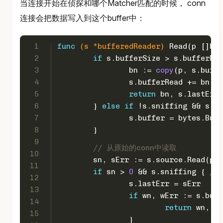
当连接开始在侦探和哪个Matcher匹配的时候， conn
连接会把数据写入到这个buffer中：
1
func
(s *bufferedReader)
 Read(p []
byt
2
if
 s.bufferSize > s.bufferRea
3
		bn := 
copy
(p, s.buffe
4
		s.bufferRead += bn
5
return
 bn, s.lastErr
6
	} 
else
if
 !s.sniffing && s.bu
7
		s.buffer = bytes.Buf
8
	}
9
// 从原始的conn中读取
10
	sn, sErr := s.source.Read(p)
11
if
 sn > 
0
 && s.sniffing { 
//
12
		s.lastErr = sErr
13
if
 wn, wErr := s.buff
14
return
 wn, wE
15
		}