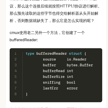
议，那么这个连接后续就按照HTTP1.1协议进行解析。
那么预先读取的这些字节也得交给解析器从头开始解
析，否则数据就缺失了，那么它是怎么实现的呢？
cmux使用老二另外一个方法，它创建了一个
bufferedReader:
1
type
 bufferedReader 
struct
 {
2
	source     io.Reader
3
	buffer     bytes.Buffer
4
	bufferRead 
int
5
	bufferSize 
int
6
	sniffing   
bool
7
	lastErr    
error
8
}