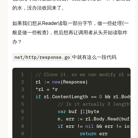
的水，没办法收回来了。
如果我们想从Reader读取一部分字节，做一些处理(一
般是做一些检查)，然后想再让调用者从头开始读取咋
办？
中就有这么一段代码
net/http/response.go
1
// Clone it, so we can modify r1 as n
2
r1 := 
new
(Response)
3
*r1 = *r
4
if
 r1.ContentLength == 
0
 && r1.Body !
5
// Is it actually 0 length? O
6
var
 buf [
1
]
byte
7
	n, err := r1.Body.Read(buf[:
8
if
 err != 
nil
 && err != io.EO
9
return
 err