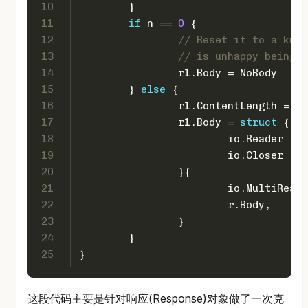
10
	}
11
if
 n == 
0
 {
12
// Reset it to a know
13
// is unhappy being r
14
		r1.Body = NoBody
15
	} 
else
 {
16
		r1.ContentLength = 
-1
17
		r1.Body = 
struct
 {
18
			io.Reader
19
			io.Closer
20
		}{
21
			io.MultiRea
22
			r.Body,
23
		}
24
	}
25
}
这段代码主要是针对响应(Response)对象做了一次克