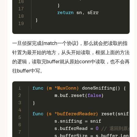
16
	}
17
return
 sn, sErr
18
}
19
一旦侦探完成(match一个协议)，那么就会把读取的指
针置为最开始的地方，从头开始读取，根据上面的方法
的逻辑，读取完buffer就从原始conn中读取，也不会再
往buffer中写。
1
func
(m *MuxConn)
 doneSniffing() {
2
	m.buf.reset(
false
)
3
}
4
func
(s *bufferedReader)
 reset(snif 
bo
5
	s.sniffing = snif
6
	s.bufferRead = 
0
// 退回到原点
7
	s.bufferSize = s.buffer.Len() 