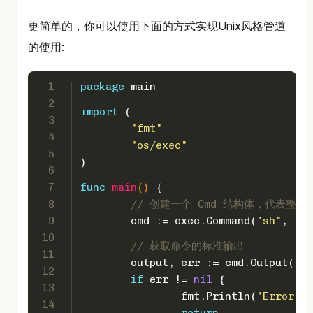
更简单的，你可以使用下面的方式实现Unix风格管道
的使用:
1
package
 main
2
import
 (
3
"fmt"
4
"os/exec"
5
)
6
7
func
main
()
 {
8
// 创建一个 Cmd 结构体，代表整个命令：
9
	cmd := exec.Command(
"sh"
, 
"-c
10
// 获取命令的标准输出
11
	output, err := cmd.Output()
12
if
 err != 
nil
 {
13
		fmt.Println(
"Error ex
14
return