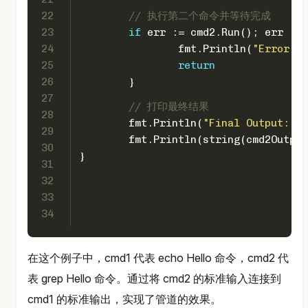
22
// 执行第二个命令并等待完成
23
if
 err := cmd2.Run(); err != 
24
		fmt.Println(
"Error ru
25
return
26
	}
27
// 打印最终结果
28
	fmt.Println(
"Final Output:"
)
29
	fmt.Println(
string
(cmd2Output
30
}
31
32
33
34
在这个例子中，cmd1 代表 echo Hello 命令，cmd2 代
表 grep Hello 命令。通过将 cmd2 的标准输入连接到
cmd1 的标准输出，实现了管道的效果。