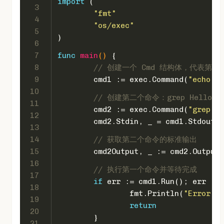
import
 (
3
"fmt"
4
"os/exec"
5
)
6
7
func
main
()
 {
8
// 创建一个 Cmd 结构体，代表第一个命
9
	cmd1 := exec.Command(
"echo"
, 
10
// 创建第二个命令：grep Hel
11
	cmd2 := exec.Command(
"grep"
, 
12
	cmd2.Stdin, _ = cmd1.StdoutP
13
14
// 获取第二个命令的标准输出
15
	cmd2Output, _ := cmd2.Output
16
// 执行第一个命令并等待完成
17
if
 err := cmd1.Run(); err != 
18
		fmt.Println(
"Error ru
19
return
20
	}
21