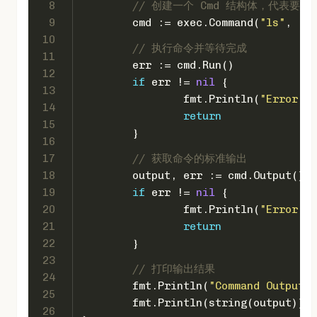
8
// 创建一个 Cmd 结构体，代表要执
9
	cmd := exec.Command(
"ls"
, 
"-l
10
// 执行命令并等待完成
11
	err := cmd.Run()
12
if
 err != 
nil
 {
13
		fmt.Println(
"Error ex
14
return
15
	}
16
17
// 获取命令的标准输出
18
	output, err := cmd.Output()
19
if
 err != 
nil
 {
20
		fmt.Println(
"Error ge
21
return
22
	}
23
// 打印输出结果
24
	fmt.Println(
"Command Output:"
25
	fmt.Println(
string
(output))
26