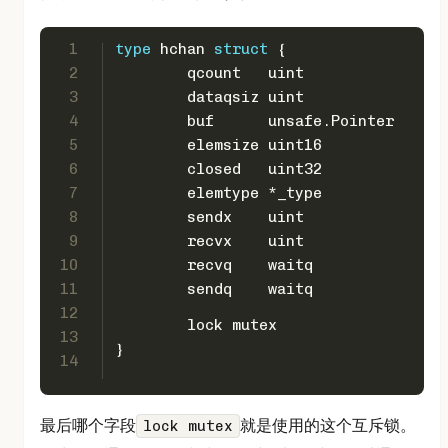
1
type
 hchan 
struct
 {
2
	qcount   
uint
3
	dataqsiz 
uint
4
	buf      unsafe.Pointer 
5
	elemsize 
uint16
6
	closed   
uint32
7
	elemtype *_type 
8
	sendx    
uint
9
	recvx    
uint
10
	recvq    waitq  
11
	sendq    waitq  
12
	lock mutex
13
}
14
最后哪个字段
就是使用的这个互斥锁。
lock mutex