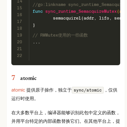
14
//go:linkname sync_runtime_Semacquire
15
func
sync_runtime_SemacquireMutex
(add
16
	semacquire1(addr, lifo, sema
17
}
18
19
// RWMutex使用的一些函数
20
...
21
22
atomic
atomic
提供原子操作，独立于
，仅供
sync/atomic
运行时使用。
在大多数平台上，编译器能够识别此包中定义的函数，
并用平台特定的内部函数替换它们。在其他平台上，提