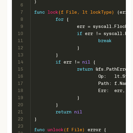
)
6
7
func
lock
(f File, lt lockType)
 (err 
e
8
for
 {
9
		err = syscall.Flock(
i
10
if
 err != syscall.EIN
11
break
12
		}
13
	}
14
if
 err != 
nil
 {
15
return
 &fs.PathError{
16
			Op:   lt.Str
17
			Path: f.Name
18
			Err:  err,
19
		}
20
	}
21
return
nil
22
}
23
func
unlock
(f File)
error
 {