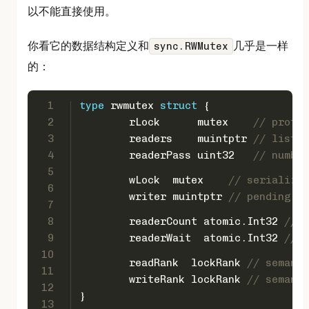
以不能直接使用。
你看它的数据结构定义和
几乎是一样
sync.RWMutex
的：
1
type
 rwmutex 
struct
 {
2
	rLock      mutex    
// protec
3
	readers    muintptr 
// list o
4
	readerPass 
uint32
// number
5
	wLock  mutex    
// serializes
6
	writer muintptr 
// pending wr
7
8
	readerCount atomic.Int32 
// n
9
	readerWait  atomic.Int32 
// n
10
	readRank  lockRank 
// semanti
11
	writeRank lockRank 
// semanti
12
}
13