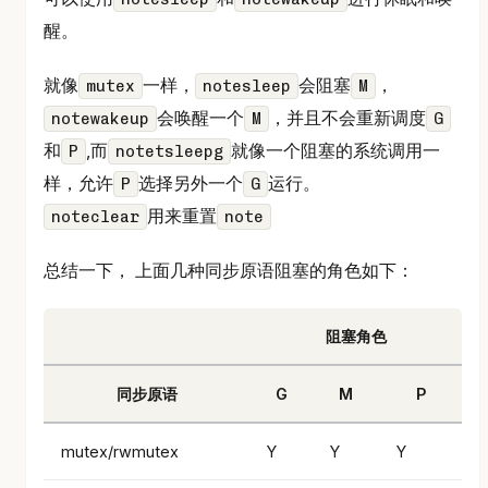
醒。
就像
一样，
会阻塞
，
mutex
notesleep
M
会唤醒一个
，并且不会重新调度
notewakeup
M
G
和
,而
就像一个阻塞的系统调用一
P
notetsleepg
样，允许
选择另外一个
运行。
P
G
用来重置
noteclear
note
总结一下， 上面几种同步原语阻塞的角色如下：
阻塞角色
同步原语
G
M
P
mutex/rwmutex
Y
Y
Y