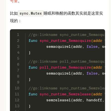
号量
。
比如
睡眠和唤醒的函数其实就是这里实
sync.Mutex
现的：
1
//go:linkname sync_runtime_Semacquire
2
func
sync_runtime_Semacquire
(addr *
ui
3
	semacquire1(addr, 
false
, sema
4
}
5
//go:linkname poll_runtime_Semacquire
6
func
poll_runtime_Semacquire
(addr *
ui
7
	semacquire1(addr, 
false
, sema
8
}
9
10
//go:linkname sync_runtime_Semrelease
11
func
sync_runtime_Semrelease
(addr *
ui
12
	semrelease1(addr, handoff, s
13
}