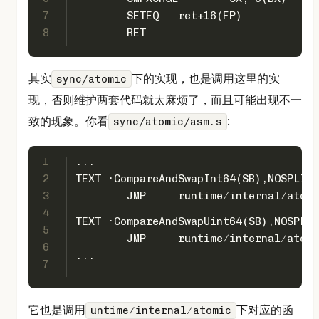
7
	SETEQ	ret+16(FP)
8
	RET
其实
下的实现，也是调用这里的实
sync/atomic
现，否则维护两套代码就太麻烦了，而且可能出现不一
致的现象。你看
:
sync/atomic/asm.s
1
...
2
TEXT ·CompareAndSwapInt64(SB),NOSPLIT,
3
	JMP	runtime∕internal∕ato
4
TEXT ·CompareAndSwapUint64(SB),NOSPLIT
5
	JMP	runtime∕internal∕ato
6
...
7
它也是调用
下对应的函
untime∕internal∕atomic