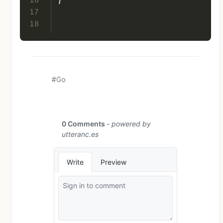
16
}
17
18
Go