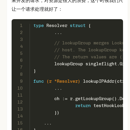
果并发的请求，对资源是很大的浪费，这个时候我们只
让一个请求处理就好了：
1
type
 Resolver 
struct
 {
2
	...
3
// lookupGroup merges LookupI
4
// host. The lookupGroup key 
5
// The return values are ([]I
6
	lookupGroup singleflight.Gro
7
}
8
9
func
(r *Resolver)
 lookupIPAddr(ctx c
10
	...
11
	ch := r.getLookupGroup().DoC
12
return
 testHookLookup
13
	})
14
15
    ...