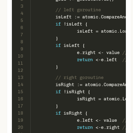
3
// left goroutine
4
	isLeft := atomic.CompareAndS
5
if
 !isLeft {
6
		isLeft = atomic.Loa
7
	}
8
if
 isLeft {
9
		e.right <- value 
// s
10
return
 <-e.left  
// w
11
	}
12
13
// right goroutine
14
	isRight := atomic.CompareAnd
15
if
 !isRight {
16
		isRight = atomic.Lo
17
	}
18
if
 isRight {
19
		e.left <- value  
// s
20
return
 <-e.right 
// w