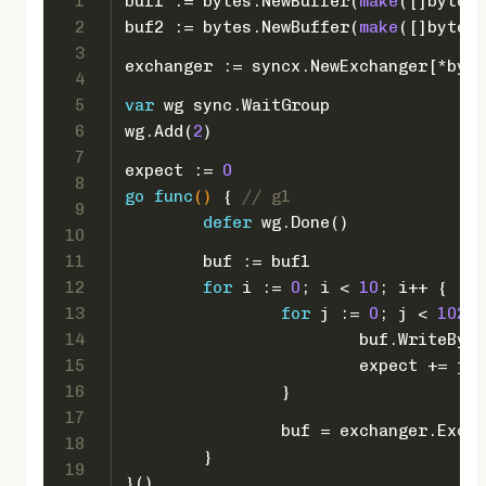
1
buf1 := bytes.NewBuffer(
make
([]
byte
, 
2
buf2 := bytes.NewBuffer(
make
([]
byte
, 
3
exchanger := syncx.NewExchanger[*byte
4
5
var
 wg sync.WaitGroup
6
wg.Add(
2
)
7
expect := 
0
8
go
func
()
 { 
// g1
9
defer
 wg.Done()
10
11
	buf := buf1
12
for
 i := 
0
; i < 
10
; i++ {
13
for
 j := 
0
; j < 
1024
;
14
			buf.WriteByt
15
			expect += j 
16
		}
17
		buf = exchanger.Exch
18
	}
19
}()