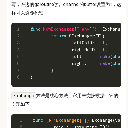
写，左边的goroutine读。channel的buffer设置为1，这
样可以避免死锁。
1
func
NewExchanger
[
T
any
]
()
 *Exchanger[
2
return
 &Exchanger[T]{
3
		leftGoID:  
-1
,
4
		rightGoID: 
-1
,
5
		left:      
make
(
chan
 T
6
		right:     
make
(
chan
 T
7
	}
8
}
方法是核心方法，它用来交换数据，它的
Exchange
实现如下：
1
func
(e *Exchanger[T])
 Exchange(valu
2
	goid := goroutine.ID()