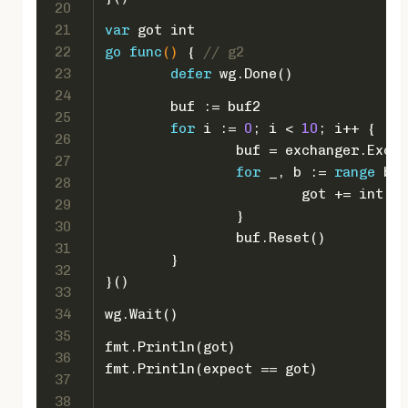
20
21
var
 got 
int
22
go
func
()
 { 
// g2
23
defer
 wg.Done()
24
	buf := buf2
25
for
 i := 
0
; i < 
10
; i++ {
26
		buf = exchanger.Exch
27
for
 _, b := 
range
 buf
28
			got += 
int
(b)
29
		}
30
		buf.Reset()
31
	}
32
}()
33
34
wg.Wait()
35
fmt.Println(got)
36
fmt.Println(expect == got)
37
38