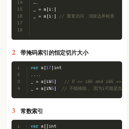
14
….
15
_ = a[i:]
16
_ = a[i:] 
// 重复访问，消除边界检查
17
18
带掩码索引的恒定切片大小
1
var
 a[
17
]
int
2
....
3
_ = a[i&
5
]   
// 0 <= i&5 and i&5 <= 
4
_ = a[i%
5
]  
// 不能移除， 因为i可能是负数
常数索引
1
var
 a[]
int