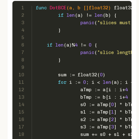
1
func
DotBCE
(a, b []
float32
)
float32
 {
2
if
len
(a) != 
len
(b) {
3
panic
(
"slices must ha
4
	}
5
6
if
len
(a)%
4
 != 
0
 {
7
panic
(
"slice length m
8
	}
9
10
	sum := 
float32
(
0
)
11
for
 i := 
0
; i < 
len
(a); i += 
12
		aTmp := a[i : i+
4
 : i
13
		bTmp := b[i : i+
4
 : i
14
		s0 := aTmp[
0
] * bTmp[
15
		s1 := aTmp[
1
] * bTmp[
16
		s2 := aTmp[
2
] * bTmp[
17
		s3 := aTmp[
3
] * bTmp[
18
		sum += s0 + s1 + s2 