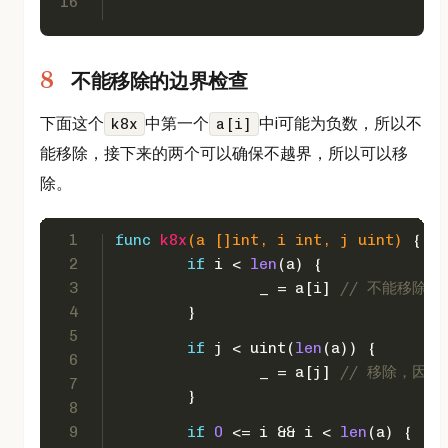
16
不能移除的边界检查
下面这个
中第一个
中i可能为负数，所以不
k8x
a[i]
能移除，接下来的两个可以确保不越界，所以可以移
除。
1
func
k8x
(a []
int
, i 
int
, j 
uint
)
 {
2
if
 i < 
len
(a) {
3
		_ = a[i] 
// 不能移除，
4
	}
5
if
 j < 
uint
(
len
(a)) {
6
		_ = a[j] 
// 移除，因为 0
7
	}
8
9
if
0
 <= i && i < 
len
(a) {