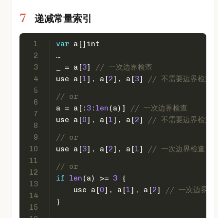
递减常量索引
1
var
 a[]
int
2
…
3
_ = a[
3
] 
// 一次边界检查
4
use a[
1
], a[
2
], a[
3
] 
// 不需要边界检查
5
// or
6
a = a[:
3
:
len
(a)] 
// 一次边界检查
7
use a[
0
], a[
1
], a[
2
] 
// 不需要边界检查
8
9
// or
10
use a[
3
], a[
2
], a[
1
] 
// 一次边界检查
11
// or
12
if
len
(a) >= 
3
 {
13
    use a[
0
], a[
1
], a[
2
] 
// 一次边界检
14
}
15