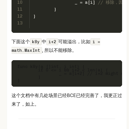
10
		_ = a[i] 
// 移除，因为 0
11
	}
12
}
13
下面这个
中
可能溢出，比如
k8y
i+2
i =
, 所以不能移除。
math.MaxInt
func k8y(a []int, i int) {

	if 0 <= i && i+2 < len(a) {

		_ = a[i+2] // i+2 might overflow int

	}

这个文档中有几处场景已经BCE已经完善了，我更正过
来了，如上。