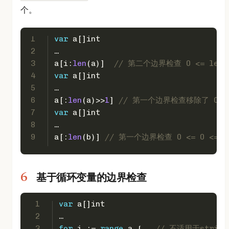
个。
1
var
 a[]
int
2
…
3
a[i:
len
(a)]  
// 第二个边界检查 0 <= len(a
4
var
 a[]
int
5
…
6
a[:
len
(a)>>
1
] 
// 第一个边界检查移除了 0 <= 0
7
var
 a[]
int
8
…
9
a[:
len
(b)] 
// 第一个边界检查 0 <= 0 <= l
基于循环变量的边界检查
1
var
 a[]
int
2
…
3
for
 i := 
range
 a {   
// 不适用于string