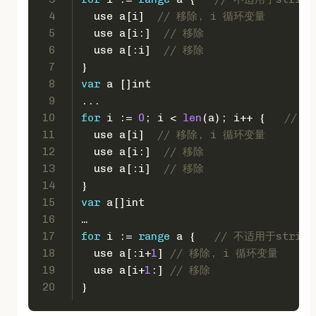
4
  use a[i]  
// 移除, i 循环变量
5
  use a[i:]  
// 移除
6
  use a[:i]  
// 移除
7
}
8
var
 a []
int
9
...
10
for
 i := 
0
; i < 
len
(a); i++ {   
// 也
11
  use a[i]  
// 移除, i 循环变量
12
  use a[i:]  
// 移除
13
  use a[:i]  
// 移除
14
}
15
var
 a[]
int
16
…
17
for
 i := 
range
 a {   
// 不适用于string
18
  use a[:i+
1
] 
// 移除, i 循环变量
19
  use a[i+
1
:] 
// 移除
20
}