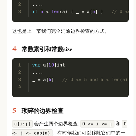
2
....
3
if
5
 < 
len
(a) { _ = a[
5
] }   
// 0 <= 
这也是上一节我们完全消除边界检查的方式。
常数索引和常数size
1
var
 a[
10
]
int
2
....
3
_ = a[
5
]   
// 0 <= 5 and 5 < len(a)
4
琐碎的边界检查
会产生两个边界检查:
和
a[i:j]
0 <= i <= j
0
。有时候我们可以移除它们中的一
<= j <= cap(a)