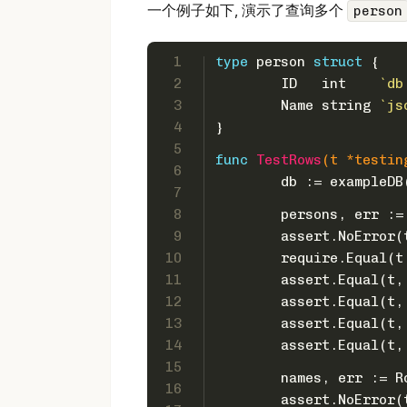
一个例子如下, 演示了查询多个
person
1
type
 person 
struct
 {
2
	ID   
int
`db
3
	Name 
string
`js
4
}
5
func
TestRows
(t *testin
6
	db := exampleDB
7
8
	persons, err :
9
	assert.NoError(
10
	require.Equal(t
11
	assert.Equal(t,
12
	assert.Equal(t,
13
	assert.Equal(t,
14
	assert.Equal(t,
15
	names, err := R
16
	assert.NoError(