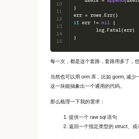
    users = 
append
(user
10
}
11
err = rows.Err()
12
if
 err != 
nil
 {
13
	log.Fatal(err)
14
}
15
每一次，都是这个套路，套路用多了，
当然也可以用 orm 库，比如 gorm,
这一块能抽象出一个通用的代码。
那么梳理一下我的需求：
提供一个 raw sql 语句
返回一个指定类型的 struct、或