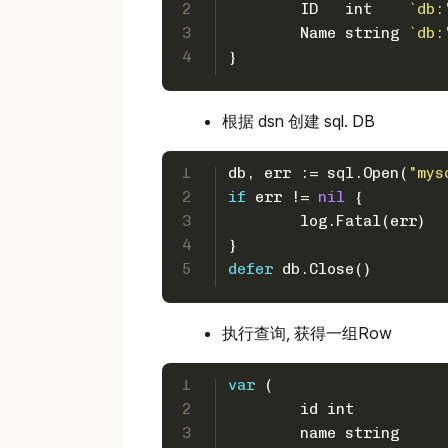
2
	ID   
int
`db:
3
	Name 
string
`db:
4
}
根据 dsn 创建 sql. DB
1
db, err := sql.Open(
"mys
2
if
 err != 
nil
 {
3
	log.Fatal(err)
4
}
5
defer
 db.Close()
执行查询, 获得一组Row
1
var
 (
2
	id 
int
3
	name 
string