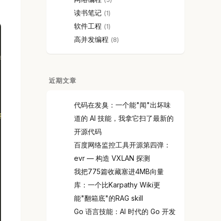
读书笔记
1
软件工程
1
高并发编程
8
empty"`
近期文章
代码在发臭：一个能"闻"出坏味
FROM persons order by id"
)
道的 AI 技能，我拿它扫了最新的
开源代码
百度网络监控工具开源第四弹：
evr — 构造 VXLAN 探测
我把775篇收藏塞进4MB向量
库：一个比Karpathy Wiki更
能"翻箱底"的RAG skill
 FROM persons order by id"
)
Go 语言技能：AI 时代的 Go 开发