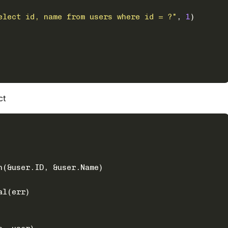
elect id, name from users where id = ?"
, 
1
)
ct
an(&user.ID, &user.Name)
tal(err)