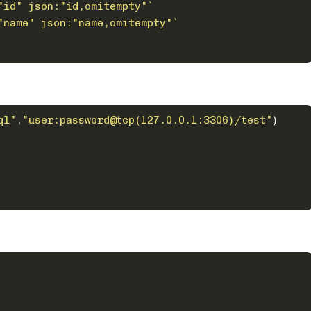
"id" json:"id,omitempty"`
"name" json:"name,omitempty"`
ql"
,
"user:password@tcp(127.0.0.1:3306)/test"
)