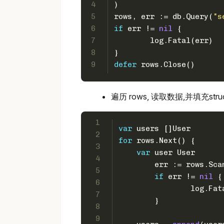
4
)
5
rows, err := db.Query(
"s
6
if
 err != 
nil
 {
7
	log.Fatal(err)
8
}
9
defer
 rows.Close()
遍历 rows, 读取数据,并填充stru
1
var
 users []User
2
for
 rows.Next() {
3
var
 user User
4
	err := rows.Sc
5
if
 err != 
nil
 {
6
		log.Fa
7
	}
8
9