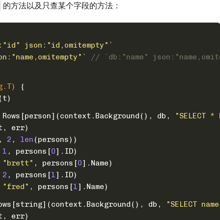
的方法以及只查某个字段的方法：
:"id" json:"id,omitempty"`
on:"name,omitempty"`
// `db:"name" json:"name,omit
g.T)
 {
(t)
= Rows[person](context.Background(), db, 
"SELECT * 
t, err)
, 
2
, 
len
(persons))
 
1
, persons[
0
].ID)
 
"brett"
, persons[
0
].Name)
 
2
, persons[
1
].ID)
 
"fred"
, persons[
1
].Name)
ows[
string
](context.Background(), db, 
"SELECT name
t, err)