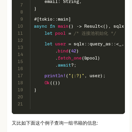
    email: 
String
,
7
}
8
9
#[tokio::main]
10
async
fn
main
() 
->
Result
<(), sqlx::E
11
let
pool
 = 
/* 连接池初始化 */
12
let
user
 = sqlx::query_as::<_, Us
13
        .
bind
(
42
)
14
        .
fetch_one
(&pool)
15
        .
await
?;
16
17
println!
(
"{:?}"
, user);
18
Ok
(())
19
}
20
21
又比如下面这个例子查询一组书籍的信息: