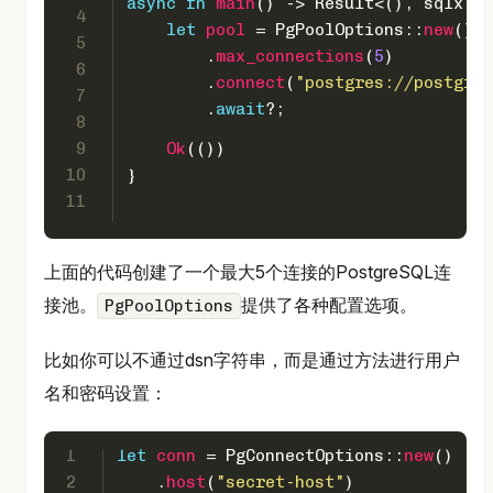
async
fn
main
() 
->
Result
<(), sqlx::E
4
let
pool
 = PgPoolOptions::
new
()
5
        .
max_connections
(
5
)
6
        .
connect
(
"postgres://postgres
7
        .
await
?;
8
9
Ok
(())
10
}
11
上面的代码创建了一个最大5个连接的PostgreSQL连
接池。
提供了各种配置选项。
PgPoolOptions
比如你可以不通过dsn字符串，而是通过方法进行用户
名和密码设置：
1
let
conn
 = PgConnectOptions::
new
()
2
    .
host
(
"secret-host"
)