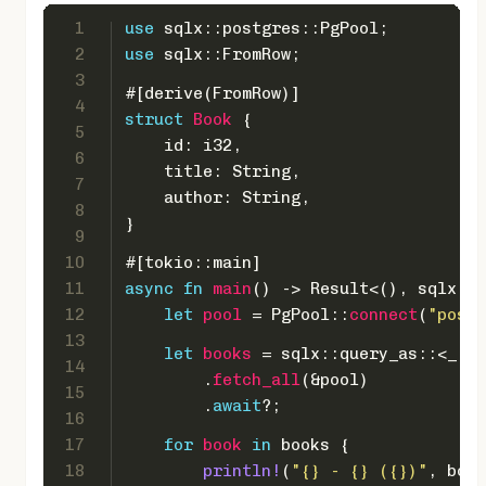
1
use
 sqlx::postgres::PgPool;
2
use
 sqlx::FromRow;
3
#[derive(FromRow)]
4
struct
Book
 {
5
    id: 
i32
,
6
    title: 
String
,
7
    author: 
String
,
8
}
9
10
#[tokio::main]
11
async
fn
main
() 
->
Result
<(), sqlx::E
12
let
pool
 = PgPool::
connect
(
"postg
13
let
books
 = sqlx::query_as::<_, B
14
        .
fetch_all
(&pool)
15
        .
await
?;
16
17
for
book
in
 books {
18
println!
(
"{} - {} ({})"
, book