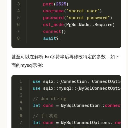
3
    .
port
(
2525
)
4
    .
username
(
"secret-user"
)
5
    .
password
(
"secret-password"
)
6
    .
ssl_mode
(PgSslMode::Require)
7
    .
connect
()
8
    .
await
?;
甚至可以在解析dsn字符串后再修改特定的参数，如下
面的mysql示例:
1
use
 sqlx::{Connection, ConnectOptions
2
use
 sqlx::mysql::{MySqlConnectOptions
3
// dsn string
4
let
conn
 = MySqlConnection::
connect
(
"
5
6
// 手工构造
7
let
conn
 = MySqlConnectOptions::
new
()