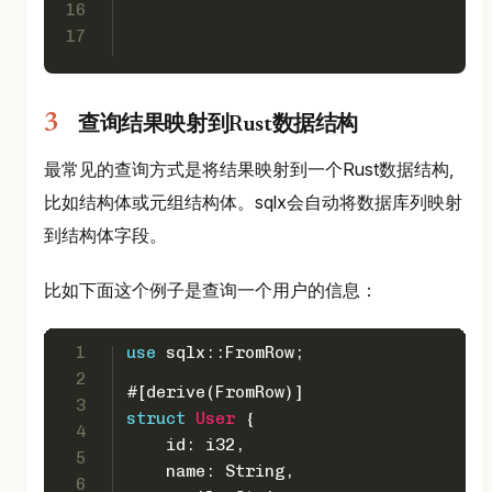
16
17
查询结果映射到Rust数据结构
最常见的查询方式是将结果映射到一个Rust数据结构,
比如结构体或元组结构体。sqlx会自动将数据库列映射
到结构体字段。
比如下面这个例子是查询一个用户的信息：
1
use
 sqlx::FromRow;
2
#[derive(FromRow)]
3
struct
User
 {
4
    id: 
i32
,
5
    name: 
String
,
6