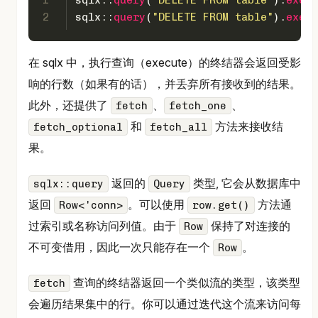
1
sqlx::
query
(
"DELETE FROM table"
).
execu
2
sqlx::
query
(
"DELETE FROM table"
).
execu
在 sqlx 中，执行查询（execute）的终结器会返回受影
响的行数（如果有的话），并丢弃所有接收到的结果。
此外，还提供了
、
、
fetch
fetch_one
和
方法来接收结
fetch_optional
fetch_all
果。
返回的
类型, 它会从数据库中
sqlx::query
Query
返回
。可以使用
方法通
Row<'conn>
row.get()
过索引或名称访问列值。由于
保持了对连接的
Row
不可变借用，因此一次只能存在一个
。
Row
查询的终结器返回一个类似流的类型，该类型
fetch
会遍历结果集中的行。你可以通过迭代这个流来访问每