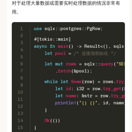
对于处理大量数据或需要实时处理数据的情况非常有
用。
1
use
 sqlx::postgres::PgRow;
2
#[tokio::main]
3
async
fn
main
() 
->
Result
<(), sqlx::E
4
let
pool
 = 
/* 连接池初始化 */
5
6
let
mut 
rows
 = sqlx::
query
(
"SELEC
7
        .
fetch
(&pool);
8
while
let
Some
(row) = rows.
try_ne
9
let
id
: 
i32
 = row.
try_get
(
0
)?
10
let
name
: &
str
 = row.
try_get
(
11
println!
(
"{} {}"
, id, name);
12
    }
13
14
Ok
(())
15
}