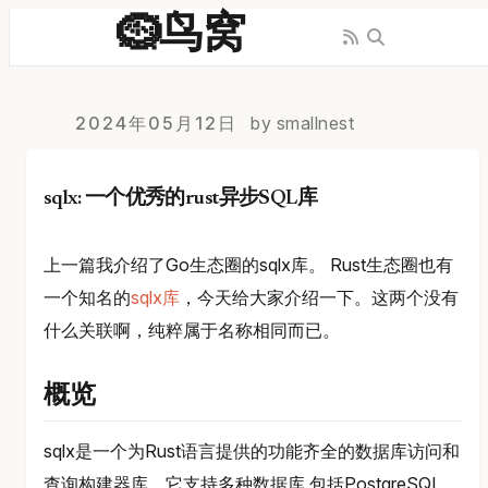
🪹鸟窝
2024年05月12日
by smallnest
sqlx: 一个优秀的rust异步SQL库
上一篇我介绍了Go生态圈的sqlx库。 Rust生态圈也有
一个知名的
sqlx库
，今天给大家介绍一下。这两个没有
什么关联啊，纯粹属于名称相同而已。
概览
sqlx是一个为Rust语言提供的功能齐全的数据库访问和
查询构建器库。它支持多种数据库,包括PostgreSQL、