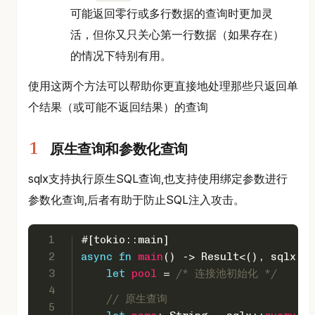
可能返回零行或多行数据的查询时更加灵
活，但你又只关心第一行数据（如果存在）
的情况下特别有用。
使用这两个方法可以帮助你更直接地处理那些只返回单
个结果（或可能不返回结果）的查询
原生查询和参数化查询
sqlx支持执行原生SQL查询,也支持使用绑定参数进行
参数化查询,后者有助于防止SQL注入攻击。
1
#[tokio::main]
2
async
fn
main
() 
->
Result
<(), sqlx::E
3
let
pool
 = 
/* 连接池初始化 */
4
// 原生查询
5