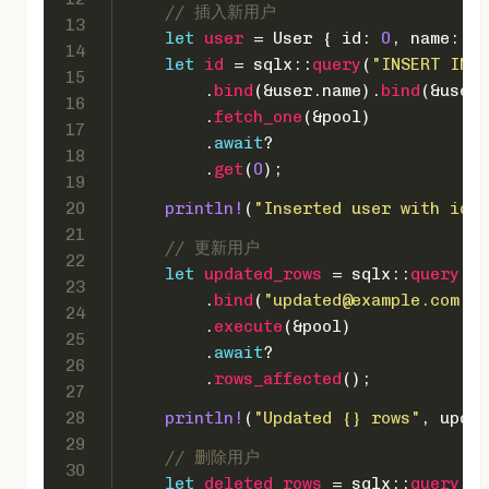
// 插入新用户
13
let
user
 = User { id: 
0
, name: 
"N
14
let
id
 = sqlx::
query
(
"INSERT INTO
15
        .
bind
(&user.name).
bind
(&user.
16
        .
fetch_one
(&pool)
17
        .
await
?
18
        .
get
(
0
);
19
20
println!
(
"Inserted user with id: 
21
// 更新用户
22
let
updated_rows
 = sqlx::
query
(
"U
23
        .
bind
(
"updated@example.com"
).
24
        .
execute
(&pool)
25
        .
await
?
26
        .
rows_affected
();
27
28
println!
(
"Updated {} rows"
, updat
29
// 删除用户
30
let
deleted_rows
 = sqlx::
query
(
"D