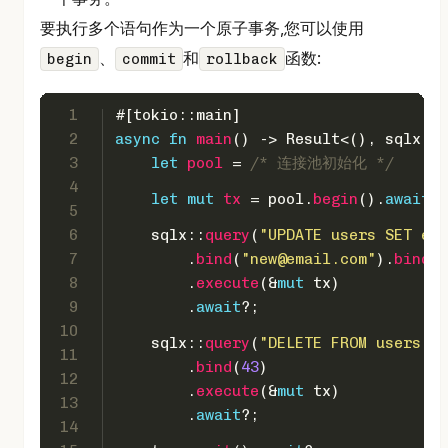
要执行多个语句作为一个原子事务,您可以使用
、
和
函数:
begin
commit
rollback
1
#[tokio::main]
2
async
fn
main
() 
->
Result
<(), sqlx::E
3
let
pool
 = 
/* 连接池初始化 */
4
let
mut 
tx
 = pool.
begin
().
await
?;
5
6
    sqlx::
query
(
"UPDATE users SET ema
7
        .
bind
(
"new@email.com"
).
bind
(
4
8
        .
execute
(&
mut
 tx)
9
        .
await
?;
10
    sqlx::
query
(
"DELETE FROM users WH
11
        .
bind
(
43
)
12
        .
execute
(&
mut
 tx)
13
        .
await
?;
14