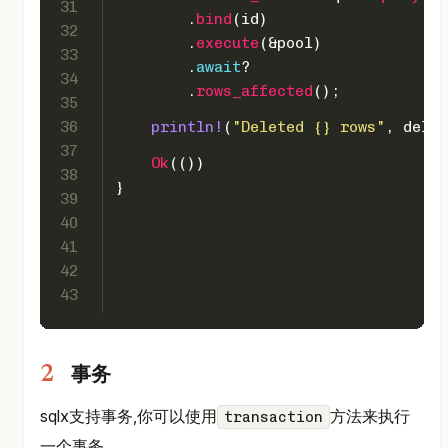
31
        .
bind
(id)
32
        .
execute
(&pool)
33
        .
await
?
34
        .
rows_affected
();
35
36
println!
(
"Deleted {} rows"
, delet
37
Ok
(())
38
}
39
40
41
42
43
事务
sqlx支持事务,你可以使用
方法来执行
transaction
一个事务。