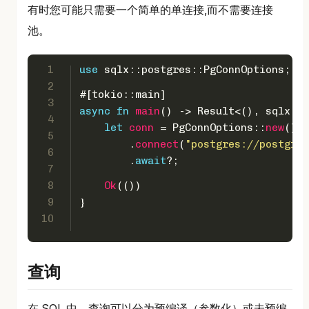
有时您可能只需要一个简单的单连接,而不需要连接
池。
1
use
 sqlx::postgres::PgConnOptions;
2
#[tokio::main]
3
async
fn
main
() 
->
Result
<(), sqlx::E
4
let
conn
 = PgConnOptions::
new
()
5
        .
connect
(
"postgres://postgres
6
        .
await
?;
7
8
Ok
(())
9
}
10
查询
在 SQL 中，查询可以分为预编译（参数化）或未预编