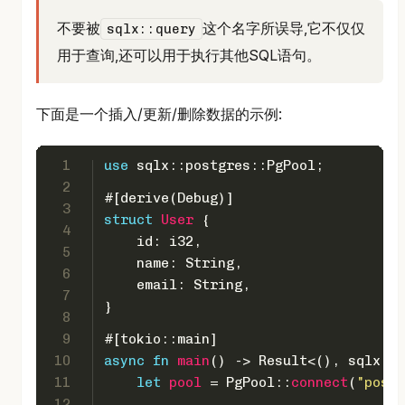
不要被
这个名字所误导,它不仅仅
sqlx::query
用于查询,还可以用于执行其他SQL语句。
下面是一个插入/更新/删除数据的示例:
1
use
 sqlx::postgres::PgPool;
2
#[derive(Debug)]
3
struct
User
 {
4
    id: 
i32
,
5
    name: 
String
,
6
    email: 
String
,
7
}
8
9
#[tokio::main]
10
async
fn
main
() 
->
Result
<(), sqlx::E
11
let
pool
 = PgPool::
connect
(
"postg
12