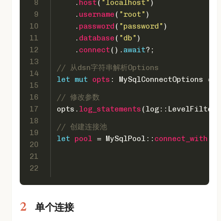
8
    .
host
(
"localhost"
)
9
    .
username
(
"root"
)
10
    .
password
(
"password"
)
11
    .
database
(
"db"
)
12
    .
connect
().
await
?;
13
// 从dsn字符串解析Options
14
let
mut 
opts
: MySqlConnectOptions = 
"
15
16
// 修改参数
17
opts.
log_statements
(log::LevelFilter:
18
// 创建连接池
19
let
pool
 = MySqlPool::
connect_with
(&o
20
21
22
单个连接