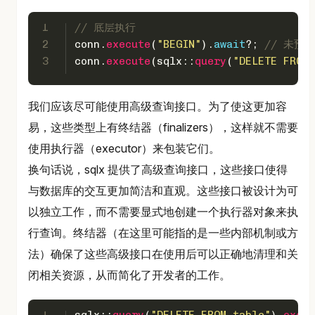
1
// 底层执行
2
conn.
execute
(
"BEGIN"
).
await
?; 
// 未预
3
conn.
execute
(sqlx::
query
(
"DELETE FROM 
我们应该尽可能使用高级查询接口。为了使这更加容
易，这些类型上有终结器（finalizers），这样就不需要
使用执行器（executor）来包装它们。
换句话说，sqlx 提供了高级查询接口，这些接口使得
与数据库的交互更加简洁和直观。这些接口被设计为可
以独立工作，而不需要显式地创建一个执行器对象来执
行查询。终结器（在这里可能指的是一些内部机制或方
法）确保了这些高级接口在使用后可以正确地清理和关
闭相关资源，从而简化了开发者的工作。