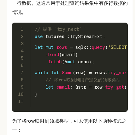
一行数据。这通常用于处理查询结果集中有多行数据的
情况。
1
// 提供 `try_next`
2
use
 futures::TryStreamExt;
3
let
mut 
rows
 = sqlx::
query
(
"SELECT * 
4
    .
bind
(email)
5
    .
fetch
(&
mut
 conn);
6
7
while
let
Some
(row) = rows.
try_next
()
8
// 将row映射到用户定义的领域类型
9
let
email
: &
str
 = row.
try_get
(
"em
10
}
11
为了将row映射到领域类型，可以使用以下两种模式之
一：