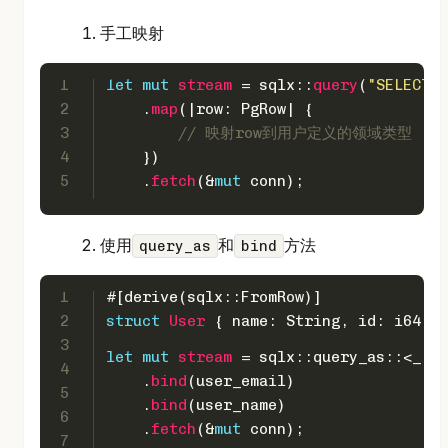
手工映射
1
let
mut 
stream
 = sqlx::
query
(
"SELECT *
2
    .
map
(|row: PgRow| {
3
// 映射row到用户定义的领域类型
4
    })
5
    .
fetch
(&
mut
 conn);
使用
和
方法
query_as
bind
1
#[derive(sqlx::FromRow)]
2
struct
User
 { name: 
String
, id: 
i64
 }
3
let
mut 
stream
 = sqlx::query_as::<_, U
4
    .
bind
(user_email)
5
    .
bind
(user_name)
6
    .
fetch
(&
mut
 conn);
7