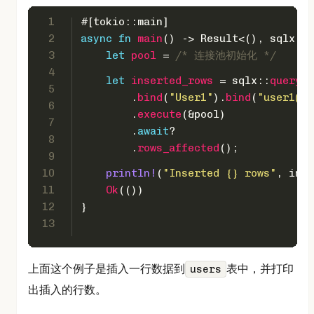
1
#[tokio::main]
2
async
fn
main
() 
->
Result
<(), sqlx::E
3
let
pool
 = 
/* 连接池初始化 */
4
let
inserted_rows
 = sqlx::
query
(
5
        .
bind
(
"User1"
).
bind
(
"user1@ex
6
        .
execute
(&pool)
7
        .
await
?
8
        .
rows_affected
();
9
10
println!
(
"Inserted {} rows"
, inse
11
Ok
(())
12
}
13
上面这个例子是插入一行数据到
表中，并打印
users
出插入的行数。