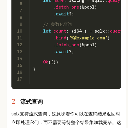
let
name
: 
String
 = sqlx::
query_sc
6
        .
fetch_one
(&pool)
7
        .
await
?;
8
9
// 参数化查询 
10
let
count
: (
i64
,) = sqlx::
query_a
11
        .
bind
(
"%@example.com"
)
12
        .
fetch_one
(&pool)
13
        .
await
?;
14
Ok
(())
15
}
16
17
流式查询
sqlx支持流式查询，这意味着你可以在查询结果返回时
立即处理它们，而不需要等待整个结果集加载完毕。这