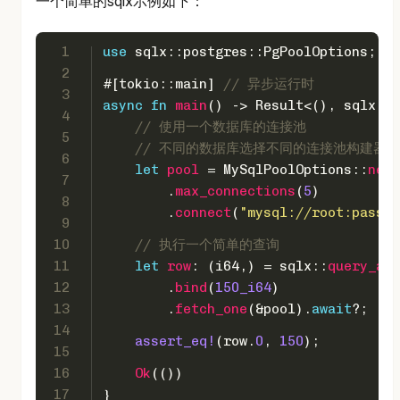
一个简单的sqlx示例如下：
1
use
 sqlx::postgres::PgPoolOptions;
2
#[tokio::main]
// 异步运行时
3
async
fn
main
() 
->
Result
<(), sqlx::E
4
// 使用一个数据库的连接池
5
// 不同的数据库选择不同的连接池构建器
6
let
pool
 = MySqlPoolOptions::
new
(
7
        .
max_connections
(
5
)
8
        .
connect
(
"mysql://root:passwo
9
10
// 执行一个简单的查询
11
let
row
: (
i64
,) = sqlx::
query_as
(
12
        .
bind
(
150_i64
)
13
        .
fetch_one
(&pool).
await
?;
14
assert_eq!
(row.
0
, 
150
);
15
16
Ok
(())
17
}