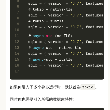
5
sqlx = { version = 
"0.7"
, features = 
6
# tokio + native-tls
7
sqlx = { version = 
"0.7"
, features = 
8
# tokio + rustls
9
sqlx = { version = 
"0.7"
, features = 
10
11
# 
async
-
std
 (no TLS)
12
sqlx = { version = 
"0.7"
, features = 
13
# 
async
-std + native-tls
14
sqlx = { version = 
"0.7"
, features = 
15
# 
async
-std + rustls
16
sqlx = { version = 
"0.7"
, features = 
17
如果你引入了多个异步运行时，默认首选
。
tokio
同时你也需要引入所需的数据库特性: