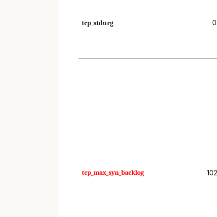
0
tcp_stdurg
tcp_max_syn_backlog
10