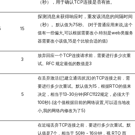
（秒），用于确认
TCP
连接是否有效。
探测消息未获得响应时，重发该消息的间隔时间
（秒）。
默认值为
75
秒。
(
对于普通应用来说
,
这个
5
15
值有一些偏大
,
可以根据需要改小
.
特别是
web
类服务
器需要改小该值
,15
是个比较合适的值
)
放弃回应一个
TCP
连接请求前﹐需要进行多少次重
3
试。
RFC
规定最低的数值是
3
在丢弃激活
(
已建立通讯状况
)
的
TCP
连接之前﹐需
要进行多少次重试。默认值为
15
，根据
RTO
的值来
5
5
决定，相当于
13-30
分钟
(RFC1122
规定，必须大于
100
秒
).(
这个值根据目前的网络设置
,
可以适当地改
小
,
我的网络内修改为了
5)
在近端丢弃
TCP
连接之前﹐要进行多少次重试。默
认值是
7
个﹐相当于
50
秒
- 16
分钟﹐视
RTO
而