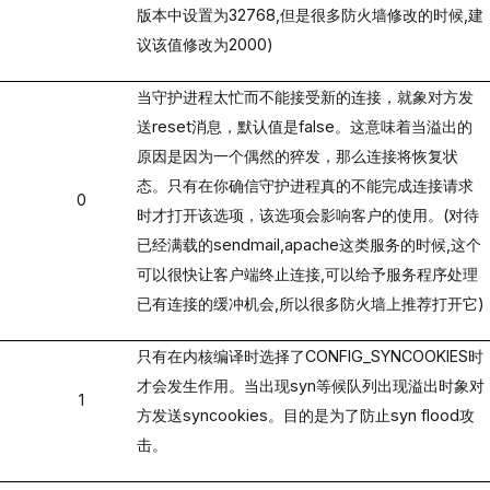
版本中设置为
32768,
但是很多防火墙修改的时候
,
建
议该值修改为
2000)
当守护进程太忙而不能接受新的连接，就象对方发
送
reset
消息，默认值是
false
。这意味着当溢出的
原因是因为一个偶然的猝发，那么连接将恢复状
态。只有在你确信守护进程真的不能完成连接请求
0
时才打开该选项，该选项会影响客户的使用。
(
对待
已经满载的
sendmail,apache
这类服务的时候
,
这个
可以很快让客户端终止连接
,
可以给予服务程序处理
已有连接的缓冲机会
,
所以很多防火墙上推荐打开它
)
只有在内核编译时选择了
CONFIG_SYNCOOKIES
时
才会发生作用。当出现
syn
等候队列出现溢出时象对
1
方发送
syncookies
。
目的是为了防止
syn flood
攻
击。