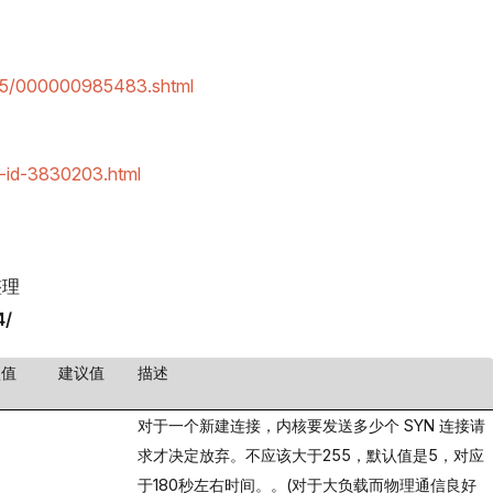
985/000000985483.shtml
4-id-3830203.html
整理
4/
认值
建议值
描述
对于一个新建连接，内核要发送多少个
SYN
连接请
求才决定放弃。不应该大于
255
，默认值是
5
，对应
于
180
秒左右时间。。
(
对于大负载而物理通信良好