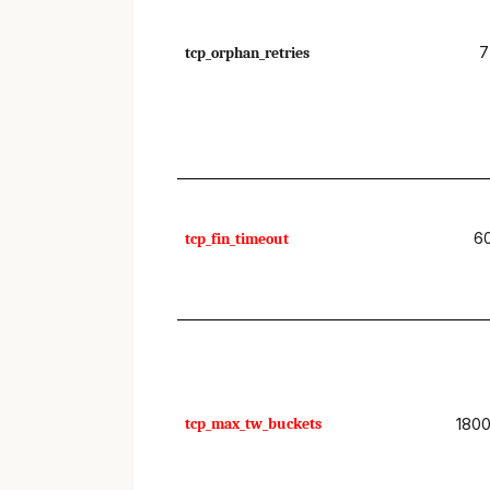
7
tcp_orphan_retries
6
tcp_fin_timeout
tcp_max_tw_buckets
180