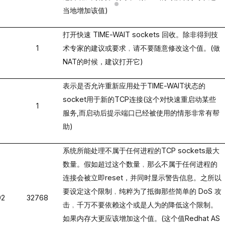
当地增加该值
)
打开快速
TIME-WAIT sockets
回收。除非得到技
1
术专家的建议或要求﹐请不要随意修改这个值。
(
做
NAT
的时候，建议打开它
)
表示是否允许重新应用处于
TIME-WAIT
状态的
socket
用于新的
TCP
连接
(
这个对快速重启动某些
1
服务
,
而启动后提示端口已经被使用的情形非常有帮
助
)
系统所能处理不属于任何进程的
TCP sockets
最大
数量。假如超过这个数量﹐那么不属于任何进程的
连接会被立即
reset
，并同时显示警告信息。之所以
要设定这个限制﹐纯粹为了抵御那些简单的
DoS
攻
92
32768
击﹐千万不要依赖这个或是人为的降低这个限制。
如果内存大更应该增加这个值。
(
这个值
Redhat AS