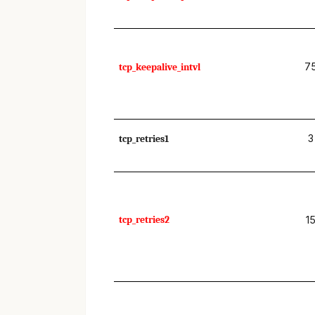
7
tcp_keepalive_intvl
3
tcp_retries1
tcp_retries2
1