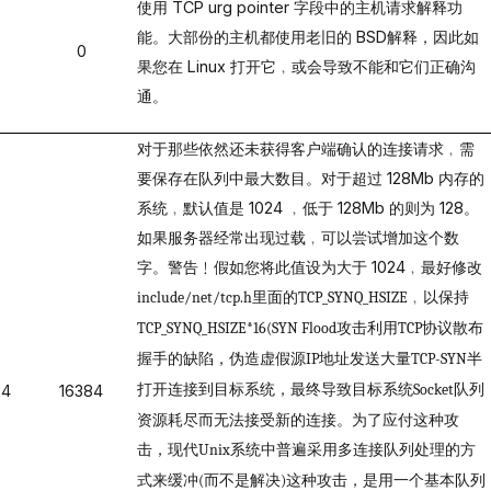
使用
TCP urg pointer
字段中的主机请求解释功
能。大部份的主机都使用老旧的
BSD
解释，因此如
0
果您在
Linux
打开它﹐或会导致不能和它们正确沟
通。
对于那些依然还未获得客户端确认的连接请求﹐需
要保存在队列中最大数目。对于超过
128Mb
内存的
系统﹐默认值是
1024
﹐低于
128Mb
的则为
128
。
如果服务器经常出现过载﹐可以尝试增加这个数
字。警告﹗假如您将此值设为大于
1024
﹐最好修改
里面的
﹐以保持
include/net/tcp.h
TCP_SYNQ_HSIZE
攻击利用
协议散布
TCP_SYNQ_HSIZE*16(SYN Flood
TCP
握手的缺陷，伪造虚假源
地址发送大量
半
IP
TCP-SYN
打开连接到目标系统，最终导致目标系统
队列
Socket
24
16384
资源耗尽而无法接受新的连接。为了应付这种攻
击，现代
系统中普遍采用多连接队列处理的方
Unix
式来缓冲
而不是解决
这种攻击，是用一个基本队列
(
)