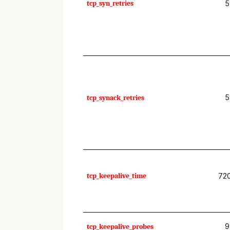
tcp_syn_retries
5
5
tcp_synack_retries
tcp_keepalive_time
72
9
tcp_keepalive_probes