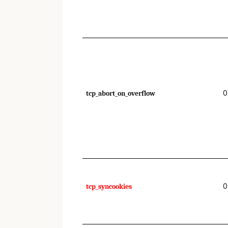
0
tcp_abort_on_overflow
0
tcp_syncookies