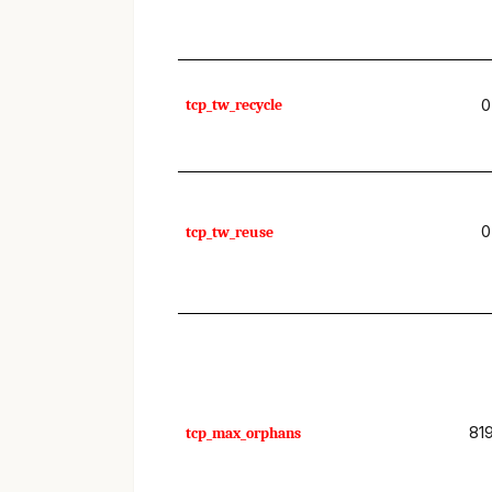
tcp_tw_recycle
0
0
tcp_tw_reuse
81
tcp_max_orphans