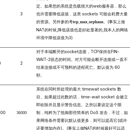
定。如果您的系统是负载很大的
web
服务器﹐那么
3
也许需要降低该值﹐这类
sockets
可能会耗费大量
的资源。另外参的考
。
(
事实上做
tcp_max_orphans
NAT
的时候
,
降低该值也是好处显著的
,
我本人的网络
环境中降低该值为
3)
对于本端断开的
socket
连接，
TCP
保持在
FIN-
WAIT-2
状态的时间。对方可能会断开连接或一直不
0
2
结束连接或不可预料的进程死亡。
默认值为
60
秒。
系统在同时所处理的最大
timewait sockets
数
目。如果超过此数的话﹐
time-wait socket
会被立
即砍除并且显示警告信息。之所以要设定这个限
000
制﹐纯粹为了抵御那些简单的
DoS
攻击﹐不过﹐如
36000
果网络条件需要比默认值更多﹐则可以提高它
(
或许
还要增加内存
)
。
(
事实上做
NAT
的时候最好可以适