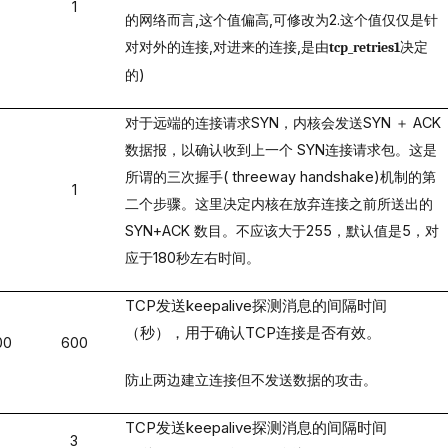
1
的网络而言
,
这个值偏高
,
可修改为
2.
这个值仅仅是针
对对外的连接
,
对进来的连接
,
是由
决定
tcp_retries1
的
)
对于远端的连接请求
SYN
，内核会发送
SYN
＋
ACK
数据报，以确认收到上一个
SYN
连接请求包。
这是
所谓的三次握手
( threeway handshake)
机制的第
1
二个步骤。这里决定内核在放弃连接之前所送出的
SYN+ACK
数目。不应该大于
255
，默认值是
5
，对
应于
180
秒左右时间。
TCP
发送
keepalive
探测消息的间隔时间
（秒），用于确认
TCP
连接是否有效。
00
600
防止两边建立连接但不发送数据的攻击。
TCP
发送
keepalive
探测消息的间隔时间
3