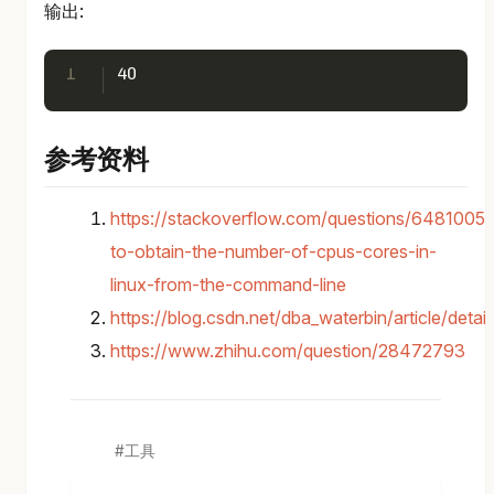
输出:
1
40
参考资料
https://stackoverflow.com/questions/6481005
to-obtain-the-number-of-cpus-cores-in-
linux-from-the-command-line
https://blog.csdn.net/dba_waterbin/article/deta
https://www.zhihu.com/question/28472793
工具