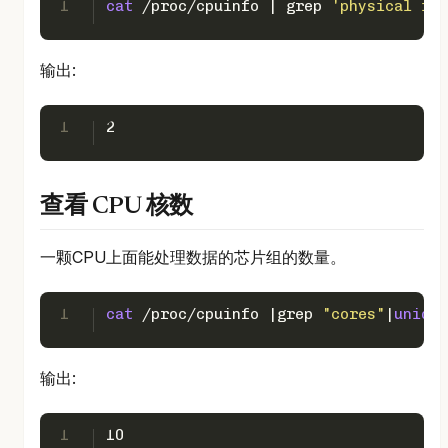
1
cat
 /proc/cpuinfo | grep 
'physical id'
输出:
1
2
查看 CPU 核数
一颗CPU上面能处理数据的芯片组的数量。
1
cat
 /proc/cpuinfo |grep 
"cores"
|
uniq
|a
输出:
1
10