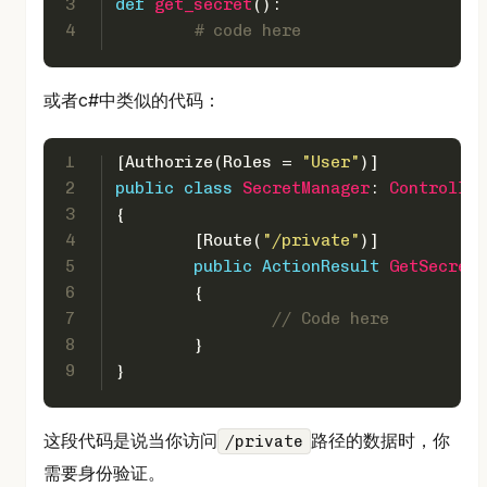
3
def
get_secret
():
4
# code here
或者c#中类似的代码：
1
[
Authorize(Roles = 
"User"
)
]
2
public
class
SecretManager
: 
Controller
3
{
4
	[
Route(
"/private"
)
]
5
public
 ActionResult 
GetSecret
(
6
	{
7
// Code here
8
	}
9
}
这段代码是说当你访问
路径的数据时，你
/private
需要身份验证。