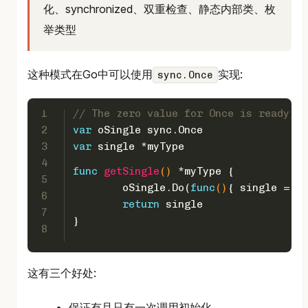
化、synchronized、双重检查、静态内部类、枚
举类型
这种模式在Go中可以使用
实现:
sync.Once
1
// The zero value for Once is ready to
2
var
 oSingle sync.Once
3
var
 single *myType
4
func
getSingle
()
 *myType {
5
	oSingle.Do(
func
()
{ single = ne
6
return
 single
7
}
8
这有三个好处:
保证有且只有一次调用初始化