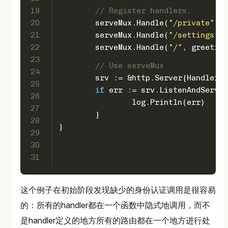
19
// Register handlers.
20
	serveMux.Handle(
"/private"
, A
21
	serveMux.Handle(
"/settings"
, 
22
	serveMux.Handle(
"/"
, greeting
23
// Use serveMux
24
	srv := &http.Server{Handler:
25
if
 err := srv.ListenAndServe(
26
		log.Println(err)
27
	}
28
}
29
30
31
这个例子在初始阶段发现缺少的身份认证调用是很容易
的：所有的handler都在一个函数中隐式地调用，而不
是handler定义的地方所有的路由都在一个地方进行处