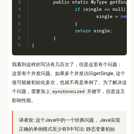
3
	public static MyType getSingl
4
if
 (single == null) {
5
			single = 
new
 M
6
		}
7
return
 single;
8
	}
9
}
我看到这样的写法有几百次了，但是这里有个问题：
这里有个并发问题。如果多个并发访问getSingle, 这个
值可能被初始化多次，也就不再是单例了。为了解决这
个问题，需要加上
关键字，但是这又
synchronized
影响性能。
译者按: 这个Java中的一个经典问题， Java实现
正确的单例模式至少有5中写法: 静态变量初始