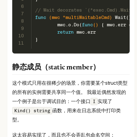
6
// Wait decorates `(*exec.Cmd).Wait` 
7
func
(mwc *multiWaitableCmd)
 Wait() 
e
8
	mwc.o.Do(
func
()
 { mwc.err = m
9
return
 mwc.err
10
}
11
静态成员（static member）
这个模式只用在很稀少的场景，你需要某个struct类型
的所有的实例需要共享同一个值。 我最近偶然发现的
一个例子是出于调试目的：一个接口
实现了
I
函数，用来在日志系统中打印类
Kind() string
型。
这太容易实现了，而且也不会弄乱包命名空间：