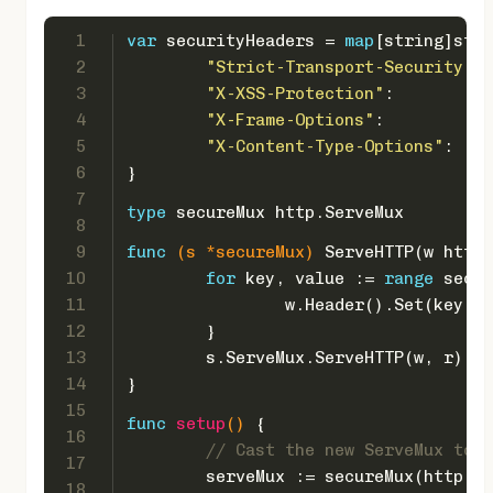
1
var
 securityHeaders = 
map
[
string
]
stri
2
"Strict-Transport-Security"
: 
3
"X-XSS-Protection"
:          
4
"X-Frame-Options"
:           
5
"X-Content-Type-Options"
:    
6
}
7
type
 secureMux http.ServeMux
8
9
func
(s *secureMux)
 ServeHTTP(w http.
10
for
 key, value := 
range
 secur
11
		w.Header().Set(key, 
12
	}
13
	s.ServeMux.ServeHTTP(w, r)
14
}
15
func
setup
()
 {
16
// Cast the new ServeMux to a
17
	serveMux := secureMux(http.N
18