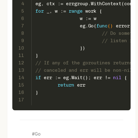
4
eg, ctx := errgroup.WithContext(conte
5
for
 _, w := 
range
 work {
6
		w := w
7
		eg.Go(
func
()
error
 {
8
// Do somethi
9
// listen for
10
		})
11
}
12
// If any of the goroutines returns a
13
// canceled and err will be non-nil.
14
if
 err := eg.Wait(); err != 
nil
 {
15
return
 err
16
}
17
Go