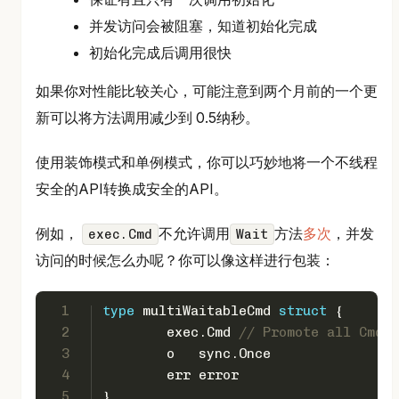
并发访问会被阻塞，知道初始化完成
初始化完成后调用很快
如果你对性能比较关心，可能注意到两个月前的一个更
新可以将方法调用减少到 0.5纳秒。
使用装饰模式和单例模式，你可以巧妙地将一个不线程
安全的API转换成安全的API。
例如，
不允许调用
方法
多次
，并发
exec.Cmd
Wait
访问的时候怎么办呢？你可以像这样进行包装：
1
type
 multiWaitableCmd 
struct
 {
2
	exec.Cmd 
// Promote all Cmd m
3
	o   sync.Once
4
	err 
error
5
}