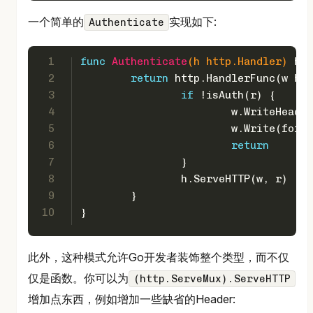
一个简单的
实现如下:
Authenticate
1
func
Authenticate
(h http.Handler)
 htt
2
return
 http.HandlerFunc(w htt
3
if
 !isAuth(r) {
4
			w.WriteHead
5
			w.Write(for
6
return
7
		}
8
		h.ServeHTTP(w, r)
9
	}
10
}
此外，这种模式允许Go开发者装饰整个类型，而不仅
仅是函数。你可以为
(http.ServeMux).ServeHTTP
增加点东西，例如增加一些缺省的Header: