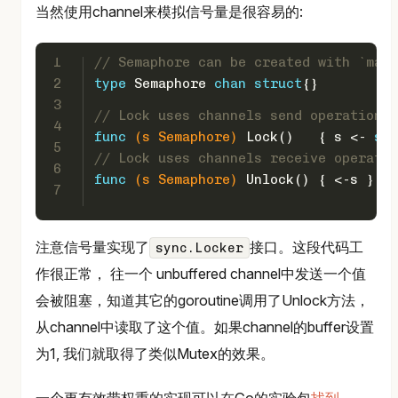
当然使用channel来模拟信号量是很容易的:
1
// Semaphore can be created with `make
2
type
 Semaphore 
chan
struct
{}
3
// Lock uses channels send operations 
4
func
(s Semaphore)
 Lock()   { s <- 
str
5
// Lock uses channels receive operatio
6
func
(s Semaphore)
 Unlock() { <-s }
7
注意信号量实现了
接口。这段代码工
sync.Locker
作很正常， 往一个 unbuffered channel中发送一个值
会被阻塞，知道其它的goroutine调用了Unlock方法，
从channel中读取了这个值。如果channel的buffer设置
为1, 我们就取得了类似Mutex的效果。
一个更有效带权重的实现可以在Go的实验包
找到
。