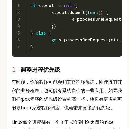
1
if
 s.pool != 
nil
 {
2
	s.pool.Submit(
func
()
 {
3
		s.processOneRequest(c
4
	})
5
} 
else
 {
6
go
 s.processOneRequest(ctx, re
7
}
调整进程优先级
有时候，你的程序可能会和其它程序混跑，即使没有其
它的业务程序，也可能有系统自带的一些应用，如果我
们把rpcx程序的优先级设置的高一些，使它有更多的可
能被Linux系统程序调度，也会带来更多的优先级。
Linux每个进程都有一个介于 -20 到 19 之间的 nice