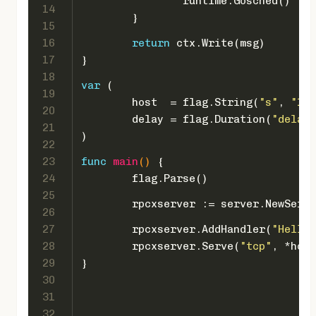
		runtime.Gosched()
14
	}
15
16
return
 ctx.Write(msg)
17
}
18
var
 (
19
	host  = flag.String(
"s"
, 
"127
20
	delay = flag.Duration(
"delay"
21
)
22
23
func
main
()
 {
24
	flag.Parse()
25
	rpcxserver := server.NewServ
26
27
	rpcxserver.AddHandler(
"Hello"
28
	rpcxserver.Serve(
"tcp"
, *host
29
}
30
31
32