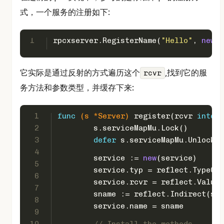
式，一个服务的注册如下:
1
rpcxserver.RegisterName(
"Hello"
, 
new
(H
它实际是通过反射的方式遍历这个
,找到它的服
rcvr
务方法和参数类型，并缓存下来:
1
func
(s *Server)
 register(rcvr 
interf
2
	s.serviceMapMu.Lock()
3
defer
 s.serviceMapMu.Unlock()
4
	service := 
new
(service)
5
	service.typ = reflect.TypeOf
6
	service.rcvr = reflect.Value
7
	sname := reflect.Indirect(se
8
	service.name = sname
9