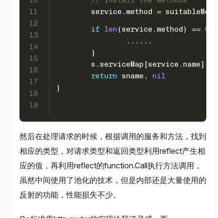
10
// Install the methods
11
	service.method = suitableMet
12
if
len
(service.method) == 
0
 {
13
		......
14
	}
15
	s.serviceMap[service.name] =
16
return
 sname, 
nil
17
}
18
19
然后在处理请求的时候，根据调用的服务和方法，找到
相应的类型，对请求类型和返回类型利用reflect产生相
应的值，再利用reflect的function.Call执行方法调用，
虽然中间使用了池化的技术，但是内部还是大量使用的
反射的功能，性能损失不少。