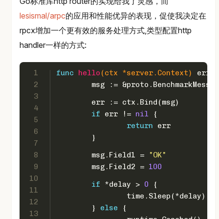
Go标准库http router的实现给我了灵感，而
lesismal/arpc
的应用和性能优异的表现，促使我决定在
rpcx增加一个更有效的服务处理方式,类型配置http
handler一样的方式:
1
func
hello
(ctx *server.Context)
error
2
	msg := &proto.BenchmarkMessa
3
	err := ctx.Bind(msg)
4
if
 err != 
nil
 {
5
return
 err
6
	}
7
8
	msg.Field1 = 
"OK"
9
	msg.Field2 = 
100
10
if
 *delay > 
0
 {
11
		time.Sleep(*delay)
12
	} 
else
 {
13