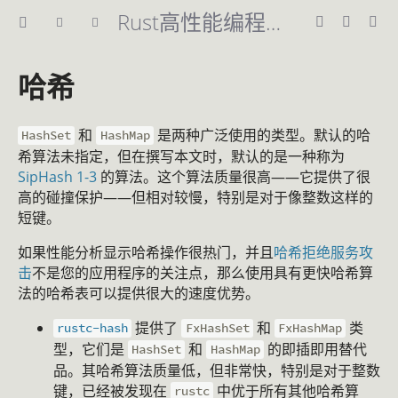
Rust高性能编程指南
哈希
和
是两种广泛使用的类型。默认的哈
HashSet
HashMap
希算法未指定，但在撰写本文时，默认的是一种称为
SipHash 1-3
的算法。这个算法质量很高——它提供了很
高的碰撞保护——但相对较慢，特别是对于像整数这样的
短键。
如果性能分析显示哈希操作很热门，并且
哈希拒绝服务攻
击
不是您的应用程序的关注点，那么使用具有更快哈希算
法的哈希表可以提供很大的速度优势。
提供了
和
类
rustc-hash
FxHashSet
FxHashMap
型，它们是
和
的即插即用替代
HashSet
HashMap
品。其哈希算法质量低，但非常快，特别是对于整数
键，已经被发现在
中优于所有其他哈希算
rustc