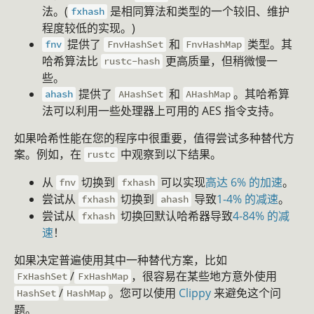
法。(
是相同算法和类型的一个较旧、维护
fxhash
程度较低的实现。)
提供了
和
类型。其
fnv
FnvHashSet
FnvHashMap
哈希算法比
更高质量，但稍微慢一
rustc-hash
些。
提供了
和
。其哈希算
ahash
AHashSet
AHashMap
法可以利用一些处理器上可用的 AES 指令支持。
如果哈希性能在您的程序中很重要，值得尝试多种替代方
案。例如，在
中观察到以下结果。
rustc
从
切换到
可以实现
高达 6% 的加速
。
fnv
fxhash
尝试从
切换到
导致
1-4% 的减速
。
fxhash
ahash
尝试从
切换回默认哈希器导致
4-84% 的减
fxhash
速
！
如果决定普遍使用其中一种替代方案，比如
/
，很容易在某些地方意外使用
FxHashSet
FxHashMap
/
。您可以使用
Clippy
来避免这个问
HashSet
HashMap
题。