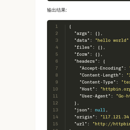
输出结果:
1
{
2
"args"
:
{
}
,
3
"data"
:
"hello world"
4
"files"
:
{
}
,
5
"form"
:
{
}
,
6
"headers"
:
{
7
"Accept-Encoding"
:
8
"Content-Length"
:
"
9
"Content-Type"
:
"te
10
"Host"
:
"httpbin.or
11
"User-Agent"
:
"Go-h
12
}
,
13
"json"
:
null
,
14
"origin"
:
"117.121.34
15
"url"
:
"http://httpbi