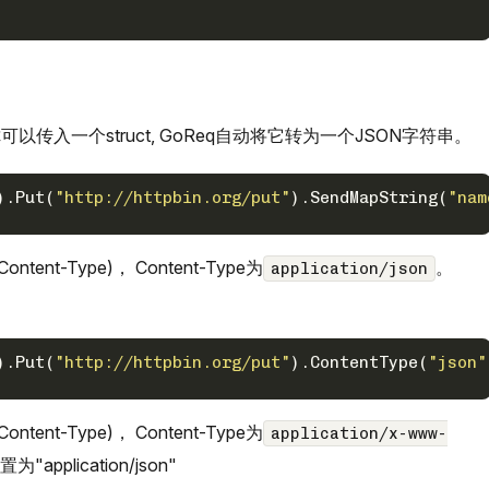
以传入一个struct, GoReq自动将它转为一个JSON字符串。
).Put(
"http://httpbin.org/put"
).SendMapString(
"nam
t-Type)， Content-Type为
。
application/json
).Put(
"http://httpbin.org/put"
).ContentType(
"json"
t-Type)， Content-Type为
application/x-www-
pplication/json"