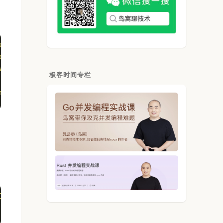
ecko/20100101 Firefox/40.0",
;q=0.9,*/*;q=0.8",
=webapi/ip-api"}`
极客时间专栏
m/location/ip?ak=E4805d16520de693a3fe707cdc962045&
lo world"
).End()