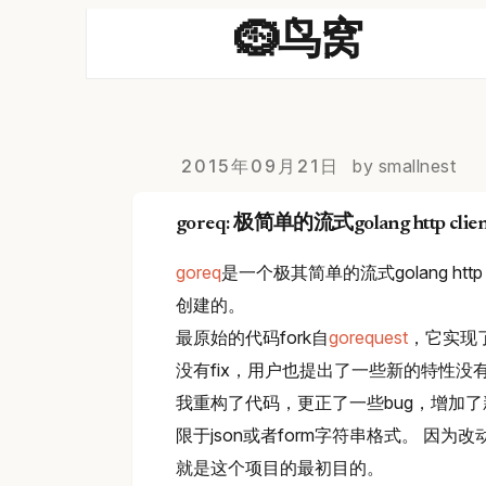
🪹鸟窝
2015年09月21日
by smallnest
goreq: 极简单的流式golang http clien
goreq
是一个极其简单的流式golang http cl
创建的。
最原始的代码fork自
gorequest
，它实现了N
没有fix，用户也提出了一些新的特性没
我重构了代码，更正了一些bug，增加了
限于json或者form字符串格式。 因为改
就是这个项目的最初目的。