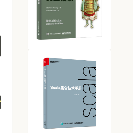
 time.Second).End()
78"
).SetBasicAuth(
"Baymax"
, 
"12345678"
).End()