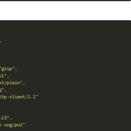
,
"gzip"
,
11"
,
xt/plain"
,
g"
,
ttp-client/1.1"
.13"
,
n.org/put"