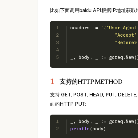
比如下面调用baidu API根据IP地址
1
headers := 
`{"User-Agent
2
		"Accep
3
		"Refer
4
5
_, body, _ := goreq.New(
支持的HTTP METHOD
支持
GET, POST, HEAD, PUT, DELETE
面的HTTP PUT:
1
_, body, _ := goreq.New(
2
println
(body)