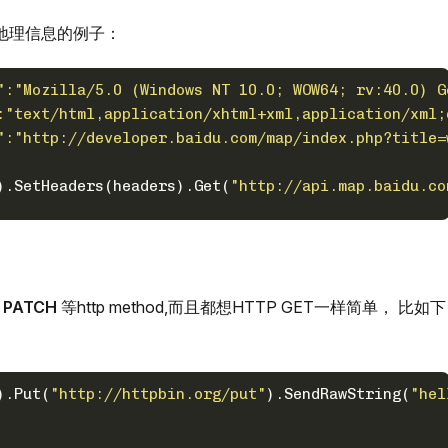
获取地理信息的例子：
":"Mozilla/5.0 (Windows NT 10.0; WOW64; rv:40.0) G
t":"text/html,application/xhtml+xml,application/xml
er":"http://developer.baidu.com/map/index.php?title
).SetHeaders(headers).Get(
"http://api.map.baidu.co
, PATCH
等http method,而且都想HTTP GET一样简单， 比如下
).Put(
"http://httpbin.org/put"
).SendRawString(
"hel