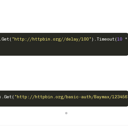
.Get(
"http://httpbin.org//delay/100"
).Timeout(
10
 *
).Get(
"http://httpbin.org/basic-auth/Baymax/123456