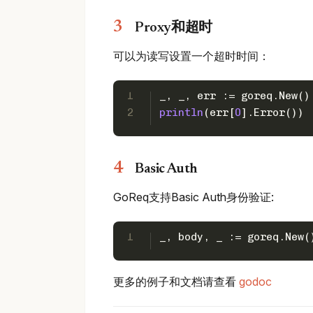
Proxy和超时
可以为读写设置一个超时时间：
1
_, _, err := goreq.New()
2
println
(err[
0
].Error())
Basic Auth
GoReq支持Basic Auth身份验证:
1
_, body, _ := goreq.New(
更多的例子和文档请查看
godoc