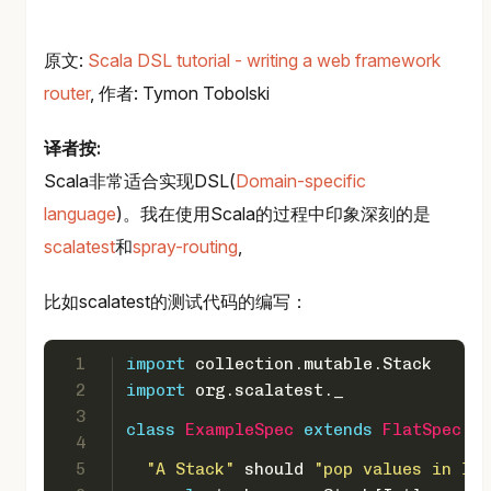
原文:
Scala DSL tutorial - writing a web framework
router
, 作者: Tymon Tobolski
译者按:
Scala非常适合实现DSL(
Domain-specific
language
)。我在使用Scala的过程中印象深刻的是
scalatest
和
spray-routing
,
比如scalatest的测试代码的编写：
1
import
 collection.mutable.
Stack
2
import
 org.scalatest._
3
class
ExampleSpec
extends
FlatSpec
wi
4
5
"A Stack"
 should 
"pop values in las