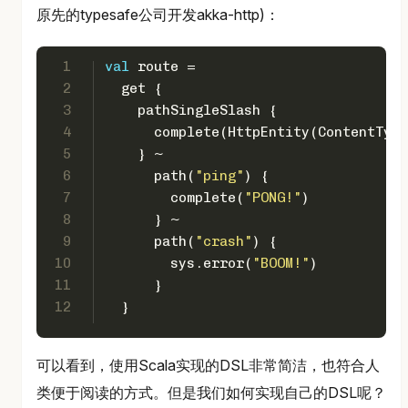
原先的typesafe公司开发akka-http)：
1
val
 route =
2
  get {
3
    pathSingleSlash {
4
      complete(
HttpEntity
(
ContentType
5
    } ~
6
      path(
"ping"
) {
7
        complete(
"PONG!"
)
8
      } ~
9
      path(
"crash"
) {
10
        sys.error(
"BOOM!"
)
11
      }
12
  }
可以看到，使用Scala实现的DSL非常简洁，也符合人
类便于阅读的方式。但是我们如何实现自己的DSL呢？