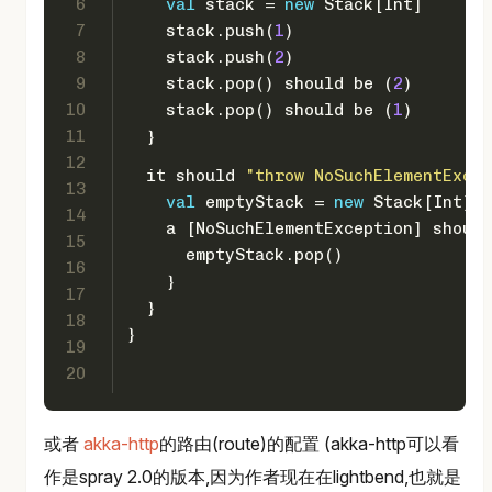
6
val
 stack = 
new
Stack
[
Int
]
7
    stack.push(
1
)
8
    stack.push(
2
)
9
    stack.pop() should be (
2
)
10
    stack.pop() should be (
1
)
11
  }
12
  it should 
"throw NoSuchElementExcep
13
val
 emptyStack = 
new
Stack
[
Int
]
14
    a [
NoSuchElementException
] should
15
      emptyStack.pop()
16
    } 
17
  }
18
}
19
20
或者
akka-http
的路由(route)的配置 (akka-http可以看
作是spray 2.0的版本,因为作者现在在lightbend,也就是