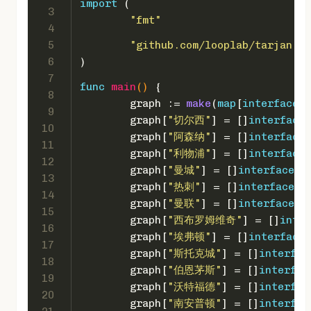
import
 (
3
"fmt"
4
5
"github.com/looplab/tarjan"
6
)
7
func
main
()
 {
8
	graph := 
make
(
map
[
interface
{}
9
	graph[
"切尔西"
] = []
interface
{
10
	graph[
"阿森纳"
] = []
interface
{
11
	graph[
"利物浦"
] = []
interface
{
12
	graph[
"曼城"
] = []
interface
{}
13
	graph[
"热刺"
] = []
interface
{}
14
	graph[
"曼联"
] = []
interface
{}
15
	graph[
"西布罗姆维奇"
] = []
inter
16
	graph[
"埃弗顿"
] = []
interface
{
17
	graph[
"斯托克城"
] = []
interfac
18
	graph[
"伯恩茅斯"
] = []
interfac
19
	graph[
"沃特福德"
] = []
interfac
20
	graph[
"南安普顿"
] = []
interfac