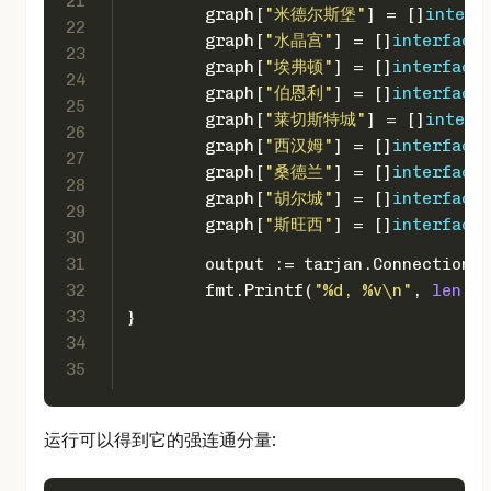
21
	graph[
"米德尔斯堡"
] = []
interf
22
	graph[
"水晶宫"
] = []
interface
{
23
	graph[
"埃弗顿"
] = []
interface
{
24
	graph[
"伯恩利"
] = []
interface
{
25
	graph[
"莱切斯特城"
] = []
interf
26
	graph[
"西汉姆"
] = []
interface
{
27
	graph[
"桑德兰"
] = []
interface
{
28
	graph[
"胡尔城"
] = []
interface
{
29
	graph[
"斯旺西"
] = []
interface
{
30
31
	output := tarjan.Connections
32
	fmt.Printf(
"%d, %v\n"
, 
len
(ou
33
}
34
35
运行可以得到它的强连通分量: