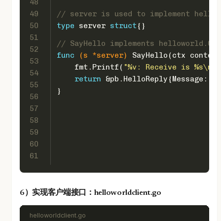
48
49
// server is used to implement hellow
50
type
 server 
struct
{}
51
// SayHello implements helloworld.Gre
52
func
(s *server)
 SayHello(ctx context
53
    fmt.Printf(
"%v: Receive is %s\n"
,
54
return
 &pb.HelloReply{Message: 
"H
55
}
56
57
58
59
60
61
6）实现客户端接口：helloworldclient.go
helloworldclient.go