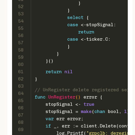
                }
52
            }
53
select
 {
54
case
 <-stopSignal:
55
return
56
case
 <-ticker.C:
57
            }
58
        }
59
    }()
60
61
return
nil
62
}
63
// UnRegister delete registered servi
64
func
UnRegister
()
error
 {
65
    stopSignal <- 
true
66
    stopSignal = 
make
(
chan
bool
, 
1
) 
67
var
 err 
error
;
68
if
 _, err := client.Delete(contex
69
        log.Printf(
"grpclb: deregiste