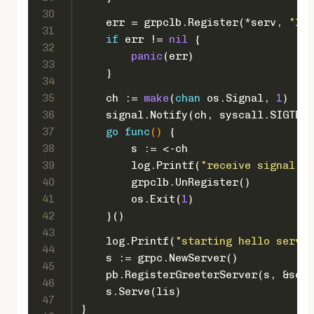
30
    err = grpclb.Register(*serv, 
"127
31
if
 err != 
nil
 {
32
panic
(err)
33
    }
34
35
    ch := 
make
(
chan
 os.Signal, 
1
)
36
    signal.Notify(ch, syscall.SIGTERM
37
go
func
()
 {
38
        s := <-ch
39
        log.Printf(
"receive signal '%
40
        grpclb.UnRegister()
41
        os.Exit(
1
)
42
    }()
43
    log.Printf(
"starting hello servic
44
    s := grpc.NewServer()
45
    pb.RegisterGreeterServer(s, &serv
46
    s.Serve(lis)
47
}