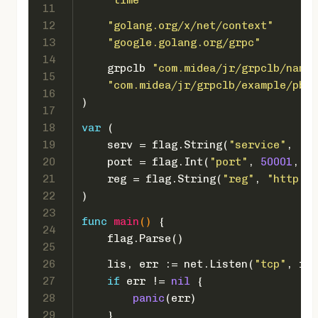
11
12
"golang.org/x/net/context"
13
"google.golang.org/grpc"
14
    grpclb 
"com.midea/jr/grpclb/namin
15
"com.midea/jr/grpclb/example/pb"
16
)
17
18
var
 (
19
    serv = flag.String(
"service"
, 
"he
20
    port = flag.Int(
"port"
, 
50001
, 
"l
21
    reg = flag.String(
"reg"
, 
"http://
22
)
23
func
main
()
 {
24
    flag.Parse()
25
26
    lis, err := net.Listen(
"tcp"
, fmt
27
if
 err != 
nil
 {
28
panic
(err)
29
    }