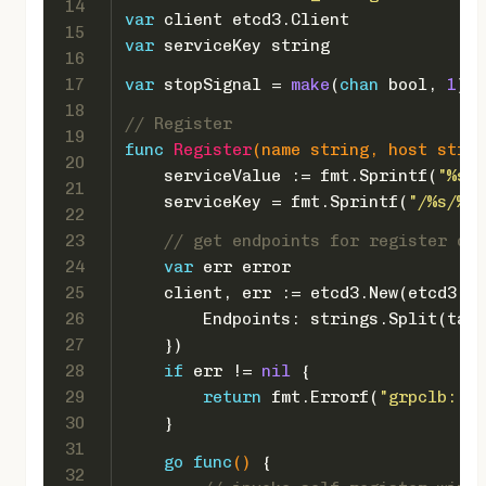
14
var
 client etcd3.Client
15
var
 serviceKey 
string
16
17
var
 stopSignal = 
make
(
chan
bool
, 
1
)
18
// Register
19
func
Register
(name 
string
, host 
strin
20
    serviceValue := fmt.Sprintf(
"%s:%
21
    serviceKey = fmt.Sprintf(
"/%s/%s/
22
23
// get endpoints for register dia
24
var
 err 
error
25
    client, err := etcd3.New(etcd3.Co
26
        Endpoints: strings.Split(targ
27
    })
28
if
 err != 
nil
 {
29
return
 fmt.Errorf(
"grpclb: cr
30
    }
31
go
func
()
 {
32