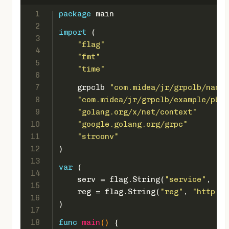
1
package
 main
2
import
 (
3
"flag"
4
"fmt"
5
"time"
6
7
    grpclb 
"com.midea/jr/grpclb/namin
8
"com.midea/jr/grpclb/example/pb"
9
"golang.org/x/net/context"
10
"google.golang.org/grpc"
11
"strconv"
12
)
13
var
 (
14
    serv = flag.String(
"service"
, 
"he
15
    reg = flag.String(
"reg"
, 
"http://
16
)
17
18
func
main
()
 {