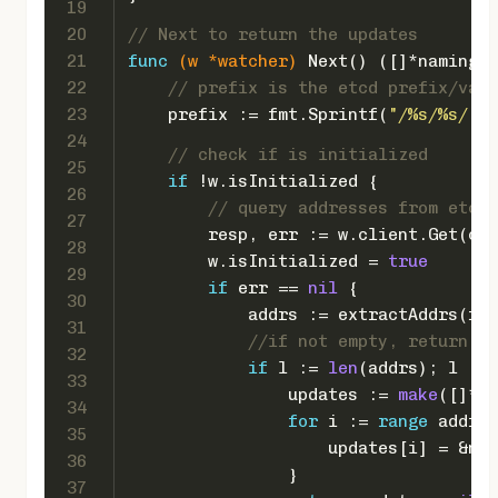
19
20
// Next to return the updates
21
func
(w *watcher)
 Next() ([]*naming.U
22
// prefix is the etcd prefix/valu
23
    prefix := fmt.Sprintf(
"/%s/%s/"
, 
24
// check if is initialized
25
if
 !w.isInitialized {
26
// query addresses from etcd
27
        resp, err := w.client.Get(con
28
        w.isInitialized = 
true
29
if
 err == 
nil
 {
30
            addrs := extractAddrs(res
31
//if not empty, return th
32
if
 l := 
len
(addrs); l != 
33
                updates := 
make
([]*na
34
for
 i := 
range
 addrs 
35
                    updates[i] = &nam
36
                }
37