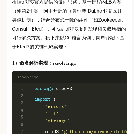
根据gRPC官方提供的设计思路，基于进程内LB方案
（即第2个案，阿里开源的服务框架 Dubbo 也是采用
类似机制），结合分布式一致的组件（如Zookeeper、
Consul、Etcd），可找到gRPC服务发现和负载均衡的
可行解决方案。接下来以GO语言为例，简单介绍下基
于Etcd3的关键代码实现：
1）命名解析实现：resolver.go
resolver.go
1
package
 etcdv3
2
import
 (
3
"errors"
4
"fmt"
5
"strings"
6
7
    etcd3 
"github.com/coreos/etcd/cli