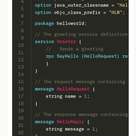
4
option
 java_outer_classname = 
"HelloW
5
option
 objc_class_prefix = 
"HLW"
;
6
7
package
 helloworld;
8
// The greeting service definition.
9
service 
Greeter
 {
10
//   Sends a greeting
11
rpc
 SayHello (HelloRequest) 
retur
12
    }
13
}
14
15
// The request message containing the
16
message 
HelloRequest
 {
17
string
 name = 
1
;
18
}
19
// The response message containing th
20
message 
HelloReply
 {
21
string
 message = 
1
;
22