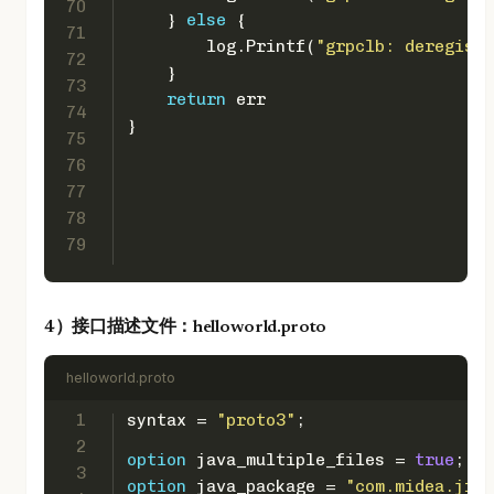
70
    } 
else
 {
71
        log.Printf(
"grpclb: deregiste
72
    }
73
return
 err
74
}
75
76
77
78
79
4）接口描述文件：helloworld.proto
helloworld.proto
1
syntax = 
"proto3"
;
2
option
 java_multiple_files = 
true
;
3
option
 java_package = 
"com.midea.jr.t