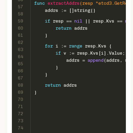
func
extractAddrs
(resp *etcd3.GetResp
57
    addrs := []
string
{}
58
59
if
 resp == 
nil
 || resp.Kvs == 
nil
60
return
 addrs
61
    }
62
for
 i := 
range
 resp.Kvs {
63
if
 v := resp.Kvs[i].Value; v 
64
            addrs = 
append
(addrs, 
str
65
        }
66
    }
67
68
return
 addrs
69
}
70
71
72
73
74