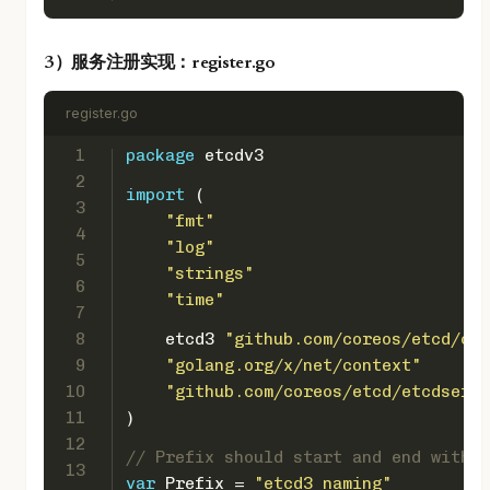
3）服务注册实现：register.go
register.go
1
package
 etcdv3
2
import
 (
3
"fmt"
4
"log"
5
"strings"
6
"time"
7
8
    etcd3 
"github.com/coreos/etcd/cli
9
"golang.org/x/net/context"
10
"github.com/coreos/etcd/etcdserve
11
)
12
// Prefix should start and end with n
13
var
 Prefix = 
"etcd3_naming"