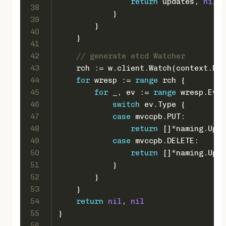
return
 updates, 
nil
38
            }
39
        }
40
    }
41
42
// generate etcd Watcher
43
    rch := w.client.Watch(context.Bac
44
for
 wresp := 
range
 rch {
45
for
 _, ev := 
range
 wresp.Even
46
switch
 ev.Type {
47
case
 mvccpb.PUT:
48
return
 []*naming.Upda
49
case
 mvccpb.DELETE:
50
return
 []*naming.Upda
51
            }
52
        }
53
    }
54
return
nil
, 
nil
55
}
56