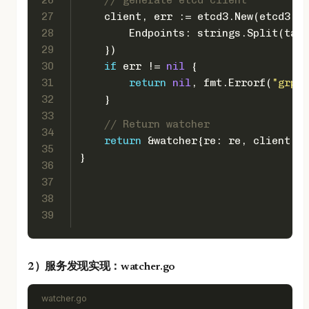
27
    client, err := etcd3.New(etcd3.Co
28
        Endpoints: strings.Split(targ
29
    })
30
if
 err != 
nil
 {
31
return
nil
, fmt.Errorf(
"grpcl
32
    }
33
// Return watcher
34
return
 &watcher{re: re, client: *
35
}
36
37
38
39
2）服务发现实现：watcher.go
watcher.go