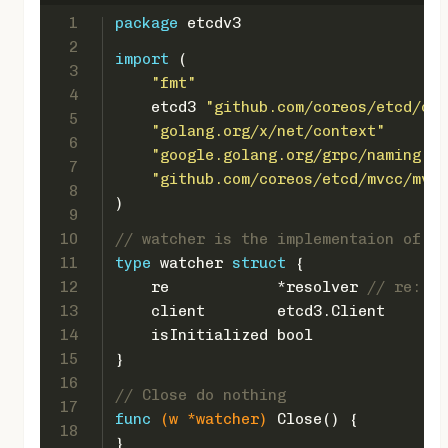
1
package
 etcdv3
2
import
 (
3
"fmt"
4
    etcd3 
"github.com/coreos/etcd/cli
5
"golang.org/x/net/context"
6
"google.golang.org/grpc/naming"
7
"github.com/coreos/etcd/mvcc/mvcc
8
)
9
10
// watcher is the implementaion of gr
11
type
 watcher 
struct
 {
12
    re            *resolver 
// re: Et
13
    client        etcd3.Client
14
    isInitialized 
bool
15
}
16
// Close do nothing
17
func
(w *watcher)
 Close() {
18
}