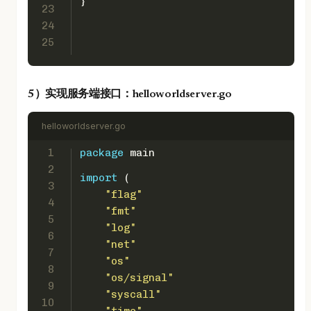
}
23
24
25
5）实现服务端接口：helloworldserver.go
helloworldserver.go
1
package
 main
2
import
 (
3
"flag"
4
"fmt"
5
"log"
6
"net"
7
"os"
8
"os/signal"
9
"syscall"
10
"time"