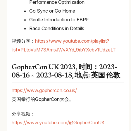
Performance Optimization
Go Sync or Go Home
Gentle Introduction to EBPF
Race Conditions in Details
视频分享：
https://www.youtube.com/playlist?
list=PLtoVuM73AmsJWvXYd_9rbYXcbv1UdzeLT
GopherCon UK 2023, 时间：2023-
08-16 ~ 2023-08-18, 地点: 英国 伦敦
https://www.gophercon.co.uk/
英国举行的GopherCon大会。
分享视频：
https://www.youtube.com/@GopherConUK