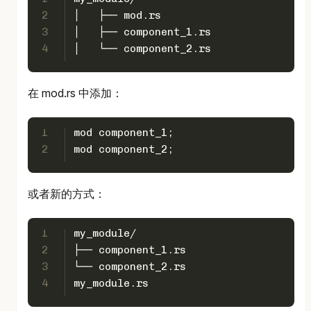
2
│   ├── mod.rs
3
│   ├── component_1.rs
4
│   └── component_2.rs
在 mod.rs 中添加：
1
mod component_1;
2
mod component_2;
或者新的方式：
1
my_module/ 
2
├── component_1.rs 
3
└── component_2.rs
4
my_module.rs