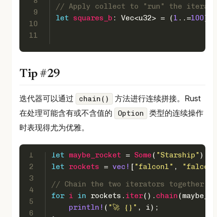
8
// Apply collect to "run" the iterato
9
let
squares_b
: 
Vec
<
u32
> = (
1
..=
100
).
m
10
11
Tip #29
迭代器可以通过
方法进行连续拼接。Rust
chain()
在处理可能含有或不含值的
类型的连续操作
Option
时表现得尤为优雅。
1
let
maybe_rocket
 = 
Some
(
"Starship"
);
2
let
rockets
 = 
vec!
[
"falcon1"
, 
"falcon2
3
// Chain the two iterators together.
4
for
i
in
 rockets.
iter
().
chain
(maybe_ro
5
println!
(
"🚀 {}"
, i);
6