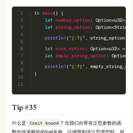
1
fn
main
() {
2
let
number_option
: 
Option
<
u32
> = 
3
let
string_option
: 
Option
<
String
>
4
println!
(
"{:?}"
, string_option); 
5
6
let
none_option
: 
Option
<
u32
> = 
No
7
let
empty_string_option
: 
Option
<
S
8
println!
(
"{:?}"
, empty_string_opt
9
}
10
11
Tip #35
什么是
? 当我们向带有泛型参数的函
trait bound
数中传递额外的trait名称，以便限制该泛型类型时，就