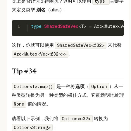
觉上是否让你觉得困扰？这时可以使用
关键字
type
来定义类型
别名
（alias）:
1
type
SharedSafeVec
<T> = Arc<Mutex<
Vec
<
这样，你就可以使用
来代替
SharedSafeVec<f32>
。
Arc<Mutex<Vec<f32>>>
Tip #34
是一种将
选项
（
）从一
Option<T>.map()
Option
种类型转换为另一种类型的极佳方式。它能透明地处理
值的情况。
None
请看以下示例，我们将
转换为
Option<u32>
：
Option<String>