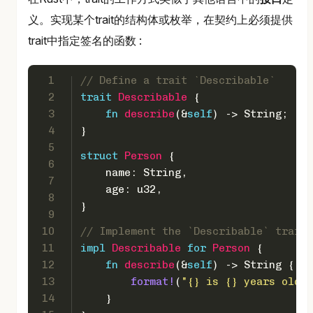
义。实现某个trait的结构体或枚举，在契约上必须提供
trait中指定签名的函数 :
1
// Define a trait `Describable`
2
trait
Describable
 {
3
fn
describe
(&
self
) 
->
String
;
4
}
5
struct
Person
 {
6
    name: 
String
,
7
    age: 
u32
,
8
}
9
10
// Implement the `Describable` trait 
11
impl
Describable
for
Person
 {
12
fn
describe
(&
self
) 
->
String
 {
13
format!
(
"{} is {} years old."
14
    }