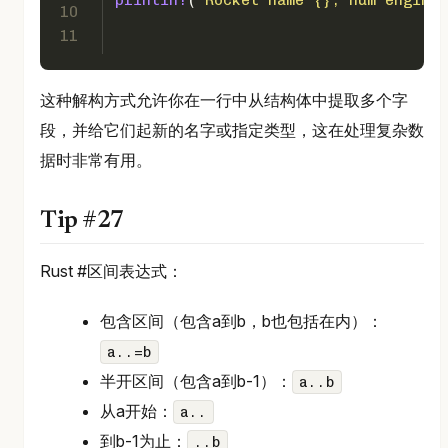
println!
(
"Rocket name {}, num engines
10
11
这种解构方式允许你在一行中从结构体中提取多个字
段，并给它们起新的名字或指定类型，这在处理复杂数
据时非常有用。
Tip #27
Rust #区间表达式：
包含区间（包含a到b，b也包括在内）：
a..=b
半开区间（包含a到b-1）：
a..b
从a开始：
a..
到b-1为止：
..b