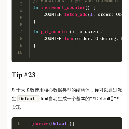
// Functions to get and increment *st
3
fn
increment_counter
() {
4
    COUNTER.
fetch_add
(
1
, order: Order
5
}
6
7
fn
get_counter
() 
->
usize
 {
8
    COUNTER.
load
(order: Ordering::Rel
9
}
10
Tip #23
对于大多数使用核心数据类型的结构体，你可以通过派
生
trait自动生成一个基本的**Default()**
Default
实现：
1
[
derive
(
Default
)] 