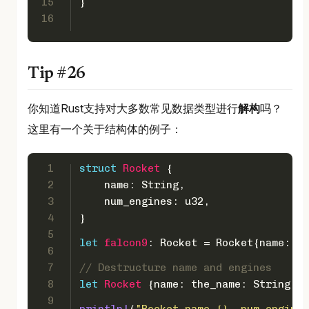
15
}
16
Tip #26
你知道Rust支持对大多数常见数据类型进行
解构
吗？
这里有一个关于结构体的例子：
1
struct
Rocket
 {
2
    name: 
String
,
3
    num_engines: 
u32
,
4
}
5
let
falcon9
: Rocket = Rocket{name: 
"F
6
7
// Destructure name and engines
8
let
Rocket
 {name: the_name: 
String
, n
9