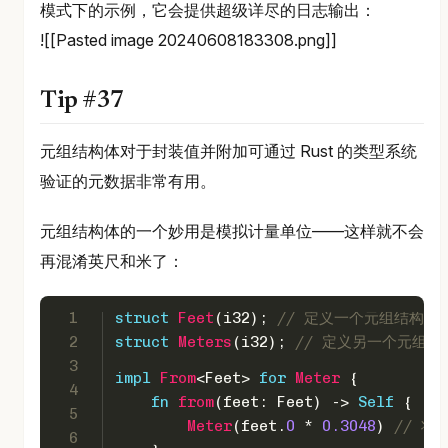
模式下的示例，它会提供超级详尽的日志输出：
![[Pasted image 20240608183308.png]]
Tip #37
元组结构体对于封装值并附加可通过 Rust 的类型系统
验证的元数据非常有用。
元组结构体的一个妙用是模拟计量单位——这样就不会
再混淆英尺和米了：
1
struct
Feet
(
i32
); 
// 定义一个元组结构体
2
struct
Meters
(
i32
); 
// 定义另一个元组
3
impl
From
<Feet> 
for
Meter
 {
4
fn
from
(feet: Feet) 
->
Self
 {
5
Meter
(feet.
0
 * 
0.3048
) 
// 将
6