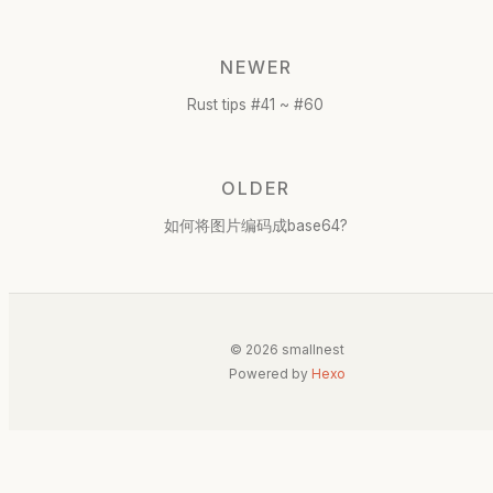
NEWER
Rust tips #41 ~ #60
OLDER
如何将图片编码成base64?
© 2026 smallnest
Powered by
Hexo