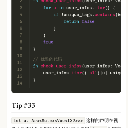
2
fn
check_user_infos
(user_infos: 
Vec
<U
3
for
u
in
 user_infos.
iter
() {
4
if
 !unique_tags.
contains
(&u.u
5
return
false
;
6
        }
7
    }
8
true
9
}
10
// 优雅的代码
11
fn
check_user_infos
(user_infos: 
Vec
<U
12
    user_infos.
iter
().
all
(|u| unique_
13
}
14
Tip #33
这样的声明在视
let a: Arc<Mutex<Vec<f32>>>