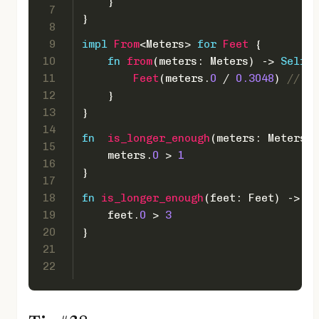
    }
7
}
8
9
impl
From
<Meters> 
for
Feet
 {
10
fn
from
(meters: Meters) 
->
Self
 {
11
Feet
(meters.
0
 / 
0.3048
) 
// 
12
    }
13
}
14
fn
is_longer_enough
(meters: Meters) 
15
    meters.
0
 > 
1
16
}
17
18
fn
is_longer_enough
(feet: Feet) 
->
bo
19
    feet.
0
 > 
3
20
}
21
22