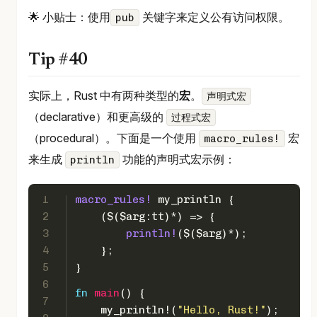
🌟 小贴士：使用
关键字来定义公有访问权限。
pub
Tip #40
实际上，Rust 中有两种类型的
宏
。
声明式宏
（declarative）和更高级的
过程式宏
（procedural）。下面是一个使用
宏
macro_rules!
来生成
功能的声明式宏示例：
println
1
macro_rules!
 my_println {
2
    ($($arg:tt)*) => {
3
println!
($($arg)*);
4
    };
5
}
6
fn
main
() {
7
    my_println!(
"Hello, Rust!"
);