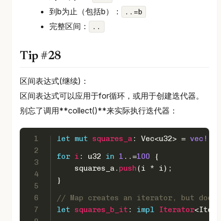
到b为止（包括b）：
..=b
完整区间：
..
Tip #28
区间表达式(继续)：
区间表达式可以应用于for循环，或用于创建迭代器。
别忘了调用**collect()**来实际执行迭代器：
1
let
mut 
squares_a
: 
Vec
<
u32
> = 
vec!
[];
2
for
i
: 
u32
in
1
..=
100
 {
3
    squares_a.
push
(i * i);
4
}
5
6
// Map creates an iterator, but does 
7
let
squares_b_it
: 
impl
Iterator
<Item 