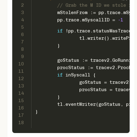
2
// Grab the M ID we stole fro
3
	mStolenFrom := pp.trace.mSys
4
	pp.trace.mSyscallID = 
-1
5
if
 !pp.trace.statusWasTraced(
6
		tl.writer().writePro
7
	}
8
9
	goStatus := tracev2.GoRunning
10
	procStatus := tracev2.ProcRu
11
if
 inSyscall {
12
		goStatus = tracev2.G
13
		procStatus = tracev2
14
	}
15
	tl.eventWriter(goStatus, pro
16
}
17
18