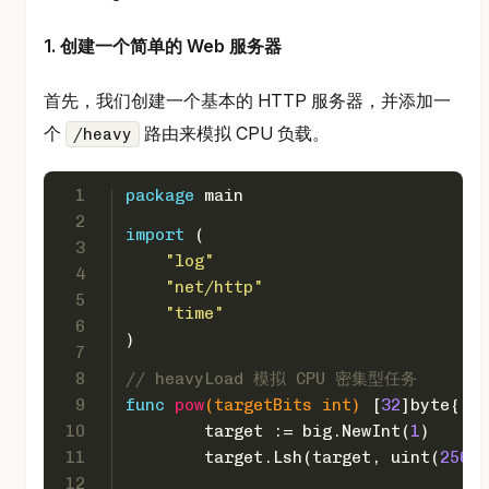
1. 创建一个简单的 Web 服务器
首先，我们创建一个基本的 HTTP 服务器，并添加一
个
路由来模拟 CPU 负载。
/heavy
1
package
 main
2
import
 (
3
"log"
4
"net/http"
5
"time"
6
)
7
8
// heavyLoad 模拟 CPU 密集型任务
9
func
pow
(targetBits 
int
)
 [
32
]
byte
{
10
	target := big.NewInt(
1
)
11
	target.Lsh(target, 
uint
(
256
-t
12