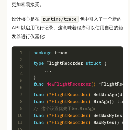
更加容易接受。
设计核心是在
包中引入了一个新的
runtime/trace
API 以启用飞行记录。这意味着程序可以使用自己的触
发器进行仪器化:
1
package
 trace
2
type
 FlightRecorder 
struct
 {
3
    ...
4
}
5
func
NewFlightRecorder
()
 *FlightRecor
6
7
func
(*FlightRecorder)
 SetMinAge(d ti
8
func
(*FlightRecorder)
 MinAge() time.
9
// 这个设置优先于SetMinAge
10
func
(*FlightRecorder)
 SetMaxBytes(by
11
func
(*FlightRecorder)
 MaxBytes() 
uin
12