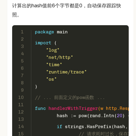
计算出的hash值前6个字节都是0，自动保存跟踪快
照。
1
package
 main
2
import
 (
3
"log"
4
"net/http"
5
"time"
6
"runtime/trace"
7
"os"
8
)
9
10
// ... 前面定义的pow函数 ...
11
func
handlerWithTrigger
(w http.Respon
12
	hash := pow(rand.Intn(
20
) + 
1
13
14
if
 strings.HasPrefix(hash, 
"0
15
// 请求耗时过长，保存跟