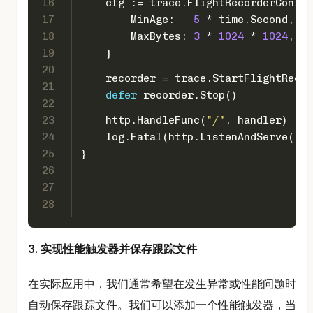
16
    cfg := trace.FlightRecorderConfig
17
        MinAge:   
5
 * time.Second, 
/
18
        MaxBytes: 
3
 * 
1024
 * 
1024
, 
/
19
    }
20
    recorder = trace.StartFlightRecor
21
defer
 recorder.Stop()
22
23
    http.HandleFunc(
"/"
, handler)
24
    log.Fatal(http.ListenAndServe(
":8
25
}
26
27
28
3. 实现性能触发器并保存跟踪文件
在实际应用中，我们通常希望在发生异常或性能问题时
自动保存跟踪文件。我们可以添加一个性能触发器，当