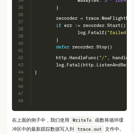
34
		MaxBytes: 
3
 * 
1024
 * 
35
	}
36
	recorder = trace.NewFlightRe
37
if
 err := recorder.Start(); e
38
		log.Fatalf(
"failed to
39
	}
40
defer
 recorder.Stop()
41
42
	http.HandleFunc(
"/"
, handlerW
43
	log.Fatal(http.ListenAndServ
44
}
45
46
47
48
在上面的例子中，我们使用
函数将循环缓
WriteTo
冲区中的最新跟踪数据写入到
文件中。
trace.out