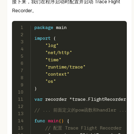
接下来，我们在程序启动时配置并启动 Trace Flight
Recorder。
1
package
 main
2
import
 (
3
"log"
4
"net/http"
5
"time"
6
"runtime/trace"
7
"context"
8
"os"
9
)
10
11
var
 recorder *trace.FlightRecorder
12
// ... 前面定义的pow函数和handler ...
13
14
func
main
()
 {
15
// 配置 Trace Flight Recorder