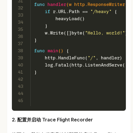
31
func
handler
(w http.ResponseWriter, r
32
if
 r.URL.Path == 
"/heavy"
 {
33
        heavyLoad()
34
    }
35
    w.Write([]
byte
(
"Hello, world!"
))
36
}
37
38
func
main
()
 {
39
    http.HandleFunc(
"/"
, handler)
40
    log.Fatal(http.ListenAndServe(
":8
41
}
42
43
44
45
2. 配置并启动 Trace Flight Recorder