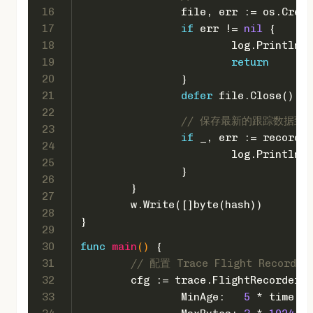
16
		file, err := os.Crea
17
if
 err != 
nil
 {
18
			log.Println(
"
19
return
20
		}
21
defer
 file.Close()
22
// 保存最新的跟踪数据到
23
if
 _, err := recorder
24
			log.Println(
"
25
		}
26
	}
27
	w.Write([]
byte
(hash))
28
}
29
30
func
main
()
 {
31
// 配置 Trace Flight Recorder
32
	cfg := trace.FlightRecorderC
33
		MinAge:   
5
 * time.Se