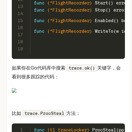
func
(*FlightRecorder)
 Start() 
error
13
func
(*FlightRecorder)
 Stop() 
error
14
15
func
(*FlightRecorder)
 Enabled() 
bool
16
func
(*FlightRecorder)
 WriteTo(w io.W
17
18
19
如果你在Go代码库中搜索
关键字，会
trace.ok()
看到很多跟踪的代码：
比如
方法：
trace.ProcSteal
1
func
(tl traceLocker)
 ProcSteal(pp *p