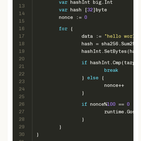
var
 hashInt big.Int
13
var
 hash [
32
]
byte
14
	nonce := 
0
15
16
for
 {
17
		data := 
"hello world 
18
		hash = sha256.Sum256
19
		hashInt.SetBytes(has
20
if
 hashInt.Cmp(target
21
break
22
		} 
else
 {
23
			nonce++
24
		}
25
26
if
 nonce%
100
 == 
0
 {
27
			runtime.Gosc
28
		}
29
	}
30
}