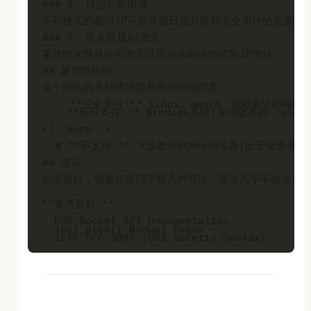
### 2. 日志分析困难

不同格式的相同IP可能导致日志分析和安全审计的复杂化。
### 3. 防火墙规则绕过

某些防火墙规则可能无法识别非标准格式的IP地址。

## 兼容性说明

这个特性的支持情况因系统和应用而异:

- ✅ **完全支持:** Linux、macOS、BSD系统的网络工
- ⚠️ **部分支持:** Windows系统(某些版本的 `pi
<!--more-->

- ❌ **不支持:** 大多数现代Web浏览器(出于安全考
## 建议

知道就好，就像知道回字有几种写法，现在几乎不会这么使
**参考资料:**

- BSD Socket API Documentation

- inet_aton() Manual Pages
