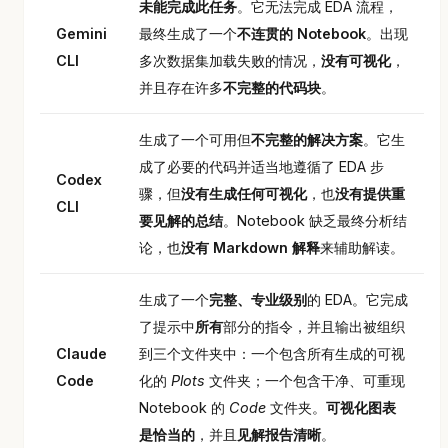
未能完成此任务
。它无法完成 EDA 流程，
Gemini
最终生成了一个
不连贯的 Notebook
。出现
CLI
多次数据集加载失败的情况，
没有可视化
，
并且存在许多
不完整的代码块
。
生成了一个可用但
不完整的解决方案
。它生
成了必要的代码并适当地遵循了 EDA 步
Codex
骤，但
没有生成任何可视化
，也
没有提供重
CLI
要见解的总结
。Notebook 缺乏最终分析结
论，也
没有 Markdown 解释
来辅助解读。
生成了一个
完整、专业级别
的 EDA。它完成
了提示中
所有
部分的指令，并且输出被组织
Claude
到三个文件夹中：一个包含所有生成的可视
Code
化的
Plots
文件夹；一个包含干净、可重现
Notebook 的
Code
文件夹。
可视化图表
是恰当的
，并且
见解报告清晰
。