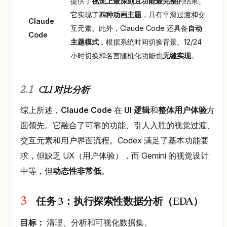
提供了
视觉上最深刻且功能最完整
的结果。
它实现了
四种动画主题
，具有平滑过渡和交
Claude
互元素。此外，Claude Code 还具备
自动
Code
主题模式
，根据系统时间切换背景。12/24
小时切换和名言随机化功能也
无缝实现
。
CLI 对比分析
综上所述，
Claude Code
在
UI 逻辑
和
整体用户体验
方
面领先。它融合了可靠的功能、引人入胜的视觉过渡、
交互元素和用户界面流程。Codex 满足了基本功能要
求，但缺乏 UX（用户体验），而 Gemini 的视觉设计
中等，但
动态性非常低
。
任务 3：执行探索性数据分析（EDA）
目标：
清理、分析和可视化数据集。