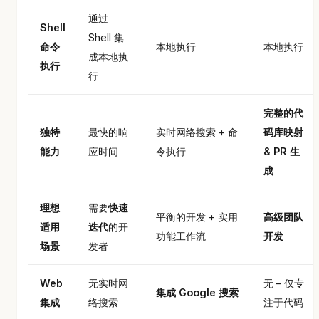
通过
Shell
Shell 集
命令
本地执行
本地执行
成本地执
执行
行
完整的代
独特
最快的响
实时网络搜索 + 命
码库映射
能力
应时间
令执行
& PR 生
成
理想
需要
快速
平衡的开发 + 实用
高级团队
适用
迭代
的开
功能工作流
开发
场景
发者
Web
无实时网
无 – 仅专
集成 Google 搜索
集成
络搜索
注于代码