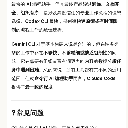
最快的 AI 编程助手，但其最终产品经过
润饰、文档齐
全、组织有序
，是涉及高度信任的专业工作流程的理想
选择。
Codex CLI
最快
，是创建
快速原型
或
有时间限
制
的编程工作的绝佳选择。
Gemini CLI
对于基本构建来说是合理的，但在许多类
型的工作中存在
不够快、不够精细或缺乏组织性
的问
题。它在需要有组织或富有洞察力的内容的
数据分析任
务中遇到困难
。总的来说，所有工具都有其不同的适用
范围，但就
命令行 AI 编程助手
而言，
Claude Code
提供了
最一致的深度
。
❓ 常见问题
Q1. 什么是 CLI AI 助手，它是如何工作的？