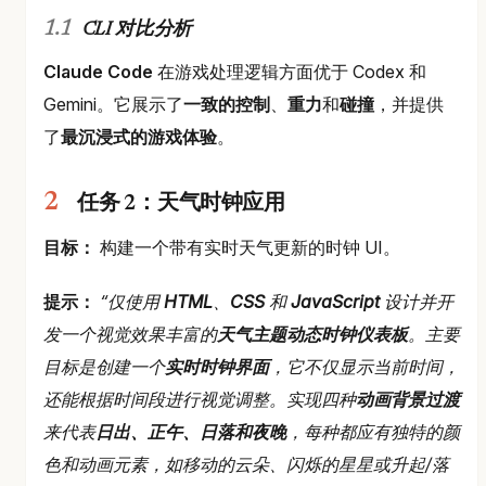
CLI 对比分析
Claude Code
在游戏处理逻辑方面优于 Codex 和
Gemini。它展示了
一致的控制
、
重力
和
碰撞
，并提供
了
最沉浸式的游戏体验
。
任务 2：天气时钟应用
目标：
构建一个带有实时天气更新的时钟 UI。
提示：
“仅使用
HTML
、
CSS
和
JavaScript
设计并开
发一个视觉效果丰富的
天气主题动态时钟仪表板
。主要
目标是创建一个
实时时钟界面
，它不仅显示当前时间，
还能根据时间段进行视觉调整。实现四种
动画背景过渡
来代表
日出、正午、日落和夜晚
，每种都应有独特的颜
色和动画元素，如移动的云朵、闪烁的星星或升起/落