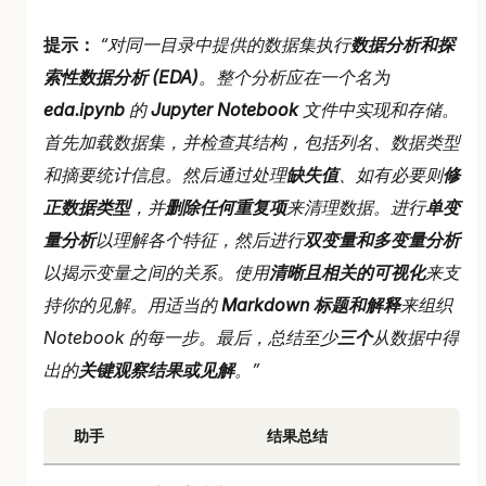
提示：
“对同一目录中提供的数据集执行
数据分析和探
索性数据分析 (EDA)
。整个分析应在一个名为
eda.ipynb
的
Jupyter Notebook
文件中实现和存储。
首先加载数据集，并检查其结构，包括列名、数据类型
和摘要统计信息。然后通过处理
缺失值
、如有必要则
修
正数据类型
，并
删除任何重复项
来清理数据。进行
单变
量分析
以理解各个特征，然后进行
双变量和多变量分析
以揭示变量之间的关系。使用
清晰且相关的可视化
来支
持你的见解。用适当的
Markdown 标题和解释
来组织
Notebook 的每一步。最后，总结至少
三个
从数据中得
出的
关键观察结果或见解
。”
助手
结果总结