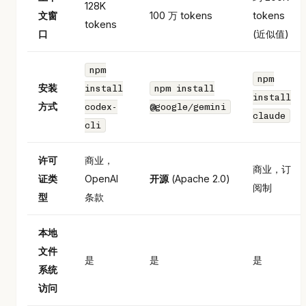
128K
文窗
100 万 tokens
tokens
tokens
口
(近似值)
npm
npm
安装
install
npm install
install
方式
codex-
@google/gemini
claude
cli
许可
商业，
商业，订
证类
OpenAI
开源
(Apache 2.0)
阅制
型
条款
本地
文件
是
是
是
系统
访问