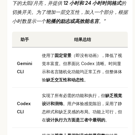
下的太阳/月亮，并提供
12 小时和 24 小时时间格式
的
切换开关。为了增加一层交互性，加入一个部分，根据
小时数显示一个
轮播的励志或高效能名言
。”
助手
结果总结
使用了
固定背景
（即没有动画），降低了视
Gemini
觉丰富度。但界面比 Codex 清晰。时间显
CLI
示和名言随机化功能均正常工作，但整体体
验
缺乏交互性和动态性
。
实现了所有必需的功能和执行，但
缺乏视觉
Codex
设计和润饰
。用户体验感觉陈旧，采用了静
CLI
态样式和缺乏灵感的布局。功能上可行，但
在
设计执行力方面是三者中最弱的
。