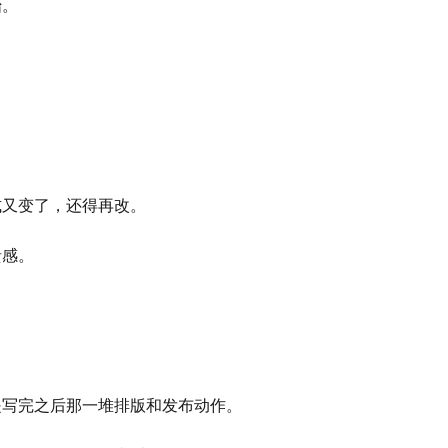
始。
式又变了，还得再改。
溃感。
是写完之后那一堆排版和发布动作。