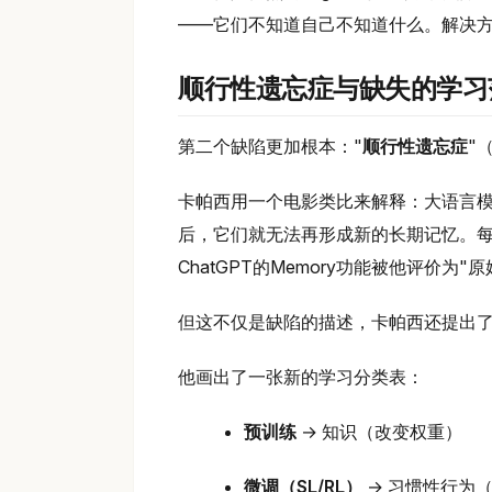
——它们不知道自己不知道什么。解决
顺行性遗忘症与缺失的学习
第二个缺陷更加根本："
顺行性遗忘症
"（
卡帕西用一个电影类比来解释：大语言模
后，它们就无法再形成新的长期记忆。
ChatGPT的Memory功能被他评价为
但这不仅是缺陷的描述，卡帕西还提出
他画出了一张新的学习分类表：
预训练
→ 知识（改变权重）
微调（SL/RL）
→ 习惯性行为