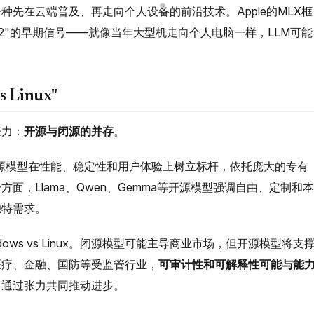
种先在云端普及、再走向个人设备的前沿技术。Apple的MLX框
算v2"的早期信号——就像当年大型机走向个人电脑一样，LLM可能
Linux"
张力：
开源与闭源的并存
。
ini等闭源模型在性能、稳定性和用户体验上树立标杆，依托庞大的专有
面，Llama、Qwen、Gemma等开源模型强调自由、定制和本
独特需求。
indows vs Linux。闭源模型可能主导商业市场，但开源模型将支
医疗、金融、国防等受监管行业，
可审计性和可解释性可能与能
，通过张力共同推动进步。