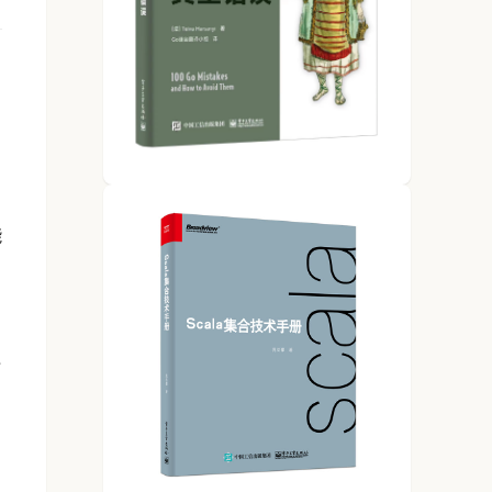
能
程
。