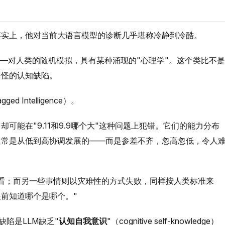
事实上，他对当前大语言模型的诊断几乎堪称冷静到冷酷。
irits）——对人类的随机模拟，具有某种涌现的"心理学"。这个类比不是
奇怪的认知缺陷。
gged Intelligence）。
可能在"9.11和9.9哪个大"这种问题上犯错。它们的能力分布
通常是从低到高协调发展的——而是参差不齐，忽高忽低，令人
看；而另一些事情则以灾难性的方式失败，同样按人类标准来
提前知道哪个是哪个。"
缺陷是LLM缺乏"
认知自我意识
"（cognitive self-knowledge）