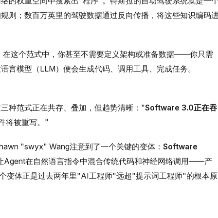
络的权重空间中搜索出"程序"。特斯拉的自动驾驶系统就是一
的规则；数百万英里的驾驶数据通过反向传播，将这些知识编码
。在这个范式中，你甚至不需要定义架构或准备数据——你只需
语言模型（LLM）便会生成代码、调用工具、完成任务。
三种范式正在共存、叠加，但趋势清晰："
Software 3.0正在吞
件将被重写。"
Shawn "swyx" Wang注意到了一个关键的变体：
Software
—让Agent在自然语言指令中混合传统代码和神经网络调用——产
，这个变体正是过去两年里"AI工程师"远超"提示词工程师"的根本原