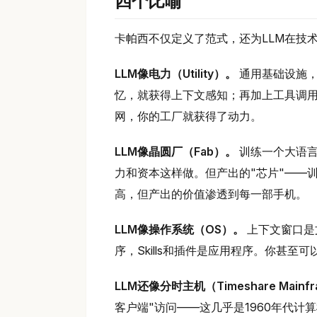
四个比喻
卡帕西不仅定义了范式，还为LLM在技
LLM像电力（Utility）。
通用基础设施，
忆，就获得上下文感知；再加上工具调
网，你的工厂就获得了动力。
LLM像晶圆厂（Fab）。
训练一个大语言
力和资本这样做。但产出的"芯片"——
高，但产出的价值渗透到每一部手机。
LLM像操作系统（OS）。
上下文窗口是
序，Skills和插件是应用程序。你甚至
LLM还像分时主机（Timeshare Mainf
客户端"访问——这几乎是1960年代计算模式