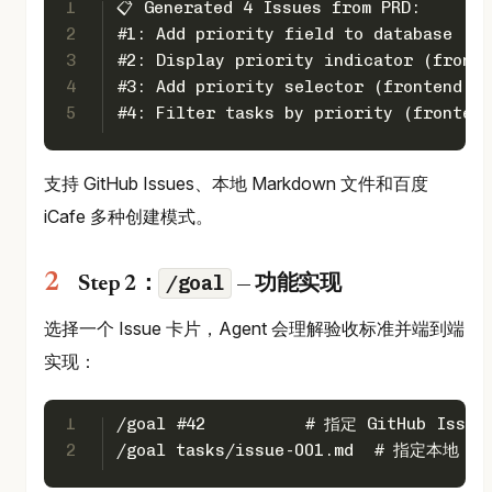
1
📋 Generated 4 Issues from PRD:
2
#1: Add priority field to database (ba
3
#2: Display priority indicator (fronte
4
#3: Add priority selector (frontend, m
5
#4: Filter tasks by priority (frontend
支持 GitHub Issues、本地 Markdown 文件和百度
iCafe 多种创建模式。
/goal
Step 2：
— 功能实现
选择一个 Issue 卡片，Agent 会理解验收标准并端到端
实现：
1
/goal #42          # 指定 GitHub Issu
2
/goal tasks/issue-001.md  # 指定本地 I