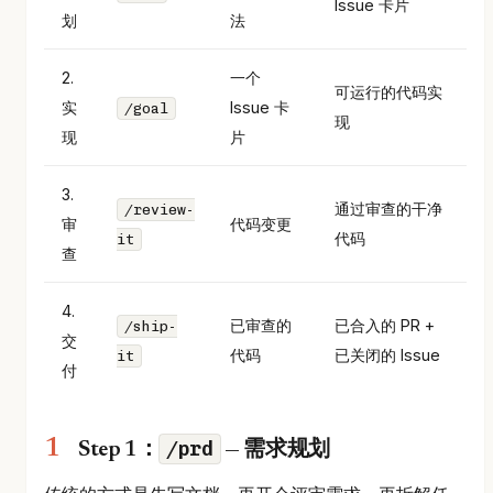
Issue 卡片
划
法
2.
一个
可运行的代码实
实
Issue 卡
/goal
现
现
片
3.
通过审查的干净
/review-
审
代码变更
代码
it
查
4.
已审查的
已合入的 PR +
/ship-
交
代码
已关闭的 Issue
it
付
/prd
Step 1：
— 需求规划