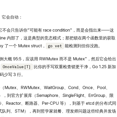
，它会自动：
只告诉你"可能有 race condition"，而是会指出来——这
outine 内部了，这是典型的竞态模式；那把锁在两个函数里的获取
个 Mutex struct，
能检测到但你没跑。
go vet
 95:5，应该用 RWMutex 而不是 Mutex"，然后它会给出
的
比你的手写双重检查锁更干净，Go 1.25 新加
OnceValue[T]
少写 3 行。
utex、RWMutex、WaitGroup、Cond、Once、Pool、
ext），到官方扩展库（Semaphore、SingleFlight、ErrGroup、限
eactor、断路器、Per-CPU 等），到基于 etcd 的分布式同
分布式队列、STM），再到哲学家就餐、理发师问题这些经典并发场