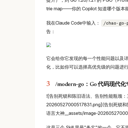
提升），到 Go 1.20/1.21 的 PGO（Profile
trie map——你的 Copilot 知道
我在Claude Code中输入：
/chao-g
告：
它会给你它发现的每一个性能问题以及详
化，比如你可以选择高优先级的问题进
/modern-go：Go 代码现代
![告别死锁和陈旧语法、告别性能瓶颈：三个开源 S
20260527000517831.png](告别
语言大神__assets/image-202605270005
这是三个 Skill 里最"务实"的一个。