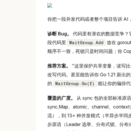
你把一段并发代码或者整个项目告诉 AI
诊断 Bug。
代码里有潜在的数据竞争？它不会
段代码里
放在 gor
WaitGroup.Add
顺序不一致，死锁只是时间问题；你 Copy 了一
推荐方案。
"这里保护共享变量，读写比例大概
改写代码。甚至能告诉你 Go 1.21 新出
的
能让你的编排代码
WaitGroup.Go(f)
覆盖的广度。
从 sync 包的全部标准原语（M
sync.Map、atomic、channel、cont
流），到 13+ 种并发模式（半异步半同步、R
步原语（Leader 选举、分布式锁、