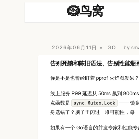
🪹鸟窝
2026年06月11日
GO
by sma
告别死锁和陈旧语法、告别性能瓶颈：三个
你是不是也曾经盯着 pprof 火焰图发呆
线上服务 P99 延迟从 50ms 飙到 800m
点函数是
—— 锁竞
sync.Mutex.Lock
身选错了？脑子里闪过一堆可能性，每
如果有一个 Go语言的并发专家和性能