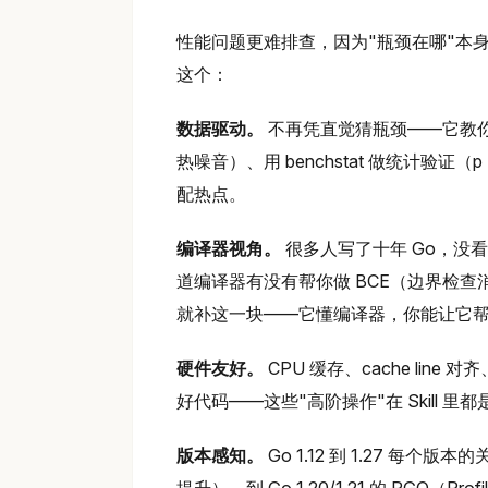
性能问题更难排查，因为"瓶颈在哪"本身就
这个：
数据驱动。
不再凭直觉猜瓶颈——它教你正确写 
热噪音）、用 benchstat 做统计验证（p
配热点。
编译器视角。
很多人写了十年 Go，没
道编译器有没有帮你做 BCE（边界检查消
就补这一块——它懂编译器，你能让它
硬件友好。
CPU 缓存、cache line 对齐
好代码——这些"高阶操作"在 Skill 里
版本感知。
Go 1.12 到 1.27 每个