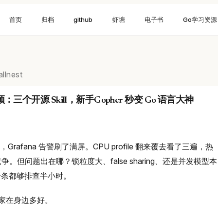
首页
归档
github
虾塘
电子书
Go学习资源
llnest
开源 Skill，新手Gopher 秒变 Go 语言大神
？
s，Grafana 告警刷了满屏。CPU profile 翻来覆去看了三遍，热
争。但问题出在哪？锁粒度大、false sharing、还是并发模型本
一条都够排查半小时。
专家在身边多好。