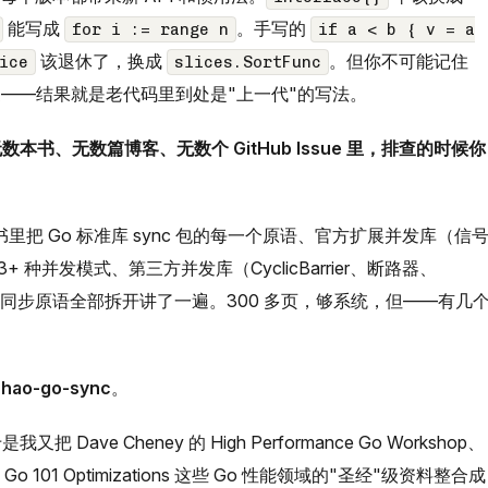
能写成
。手写的
for i := range n
if a < b { v = a
该退休了，换成
。但你不可能记住
ice
slices.SortFunc
一个变更——结果就是老代码里到处是"上一代"的写法。
本书、无数篇博客、无数个 GitHub Issue 里，排查的时候你
。
把 Go 标准库 sync 包的每一个原语、官方扩展并发库（信
）、13+ 种并发模式、第三方并发库（CyclicBarrier、断路器、
 的分布式同步原语全部拆开讲了一遍。300 多页，够系统，但——有几
chao-go-sync
。
ve Cheney 的 High Performance Go Workshop、
e Go、Go 101 Optimizations 这些 Go 性能领域的"圣经"级资料整合成