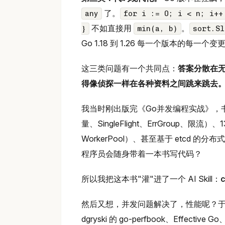
了。
any
for i := 0; i < n; i++
不如直接用
。
}
min(a, b)
sort.Sl
Go 1.18 到 1.26 每一个版本的每
这三类问题有一个共同点：
答案分散在无数
得像侦探一样在各种资料之间跳来跳去
我当时刚出版完《Go并发编程实战》，书里
量、SingleFlight、ErrGroup、限流
WorkerPool）、甚至基于 etcd
程序员会随身带着一本书写代码？
所以我把这本书"灌"进了一个 AI Skill：
然后又想，并发问题解决了，性能呢？于是我又把 Da
dgryski 的 go-perfbook、Effectiv