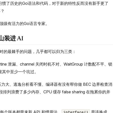
习惯了历史的Go语法和代码，对于新的特性反而没有新手更了
弃？
= 顶级有活力的Go语言专家。
山装进 AI
序员面对的最棘手的问题，几乎都可以归为三类：
ine 泄漏、channel 关闭时机不对、WaitGroup 计数配不平、锁
定被其中至少一个坑过。
压力大、逃逸分析看不懂、编译器有没有帮你做 BEC 边界检查消
 字段排列浪费了多少内存、CPU 缓存 false sharing 在拖累你的并
每个版本都带来新 API 和惯用法。
早该换成
interface{}