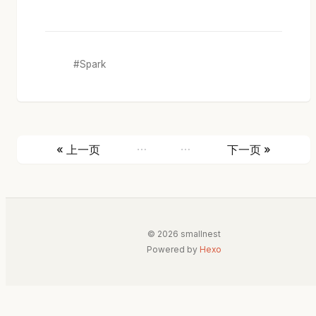
Spark
…
…
« 上一页
下一页 »
© 2026 smallnest
Powered by
Hexo