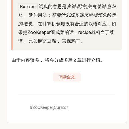
词典的意思是
食谱,配方,美食菜谱,烹饪
Recipe
法
， 延伸用法：
某项计划或步骤来取得预先给定
的结果
。 在计算机领域没有合适的汉语对应，如
果把ZooKeeper看成菜的话，recipe就相当于菜
谱， 比如麻婆豆腐， 宫保鸡丁。
由于内容较多， 将会分成多篇文章进行介绍。
阅读全文
ZooKeeper,Curator