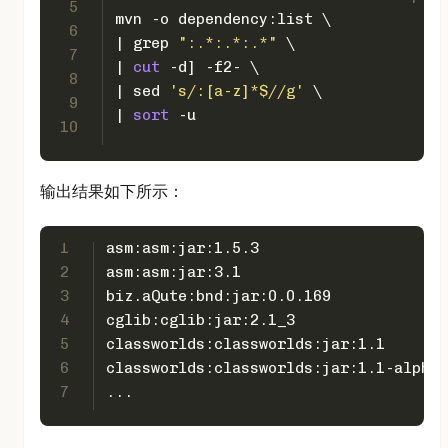
5
mvn -o dependency:list \
6
| grep 
":.*:.*:.*"
 \
7
| 
cut
 -d] -f2- \
8
| sed 
's/:[a-z]*$//g'
 \
9
| 
sort
 -u
10
输出结果如下所示：
1
asm:asm:jar:1.5.3
2
asm:asm:jar:3.1
3
biz.aQute:bnd:jar:0.0.169
4
cglib:cglib:jar:2.1_3
5
classworlds:classworlds:jar:1.1
6
classworlds:classworlds:jar:1.1-alpha-
7
...