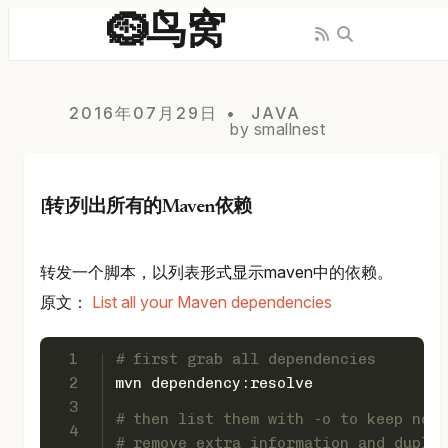
🪹鸟窝
2016年07月29日
JAVA
by smallnest
[转]列出所有的Maven依赖
转发一个脚本，以列表形式显示maven中的依赖。
原文：
List all your Maven dependencies
1
# first grab all dependencies
2
mvn dependency:resolve
3
# then list them with -o to keep nois
4
# remove extra information and duplic