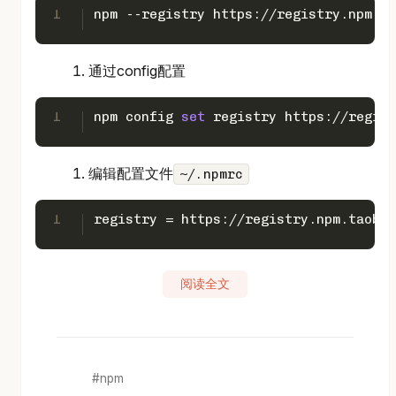
1
npm --registry https://registry.npm.ta
通过config配置
1
npm config 
set
 registry https://regist
编辑配置文件
~/.npmrc
1
registry = https://registry.npm.taobao
阅读全文
npm