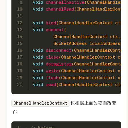
9
void
channelInactive
(ChannelHandlerCo
10
void
channelRead
(ChannelHandlerContex
11
12
void
bind
(ChannelHandlerContext ctx, 
13
void
connect
(
14
        ChannelHandlerContext ctx, So
15
        SocketAddress localAddress, C
16
void
disconnect
(ChannelHandlerContext
17
void
close
(ChannelHandlerContext ctx,
18
void
deregister
(ChannelHandlerContext
19
void
write
(ChannelHandlerContext ctx,
20
void
flush
(ChannelHandlerContext ctx)
21
void
read
(ChannelHandlerContext ctx)
;
也根据上面改变而改变
ChannelHandlerContext
了:
1
// Before: