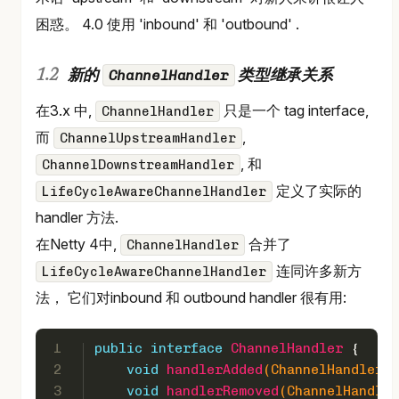
困惑。 4.0 使用 'inbound' 和 'outbound' .
ChannelHandler
新的
类型继承关系
在3.x 中,
只是一个 tag interface,
ChannelHandler
而
,
ChannelUpstreamHandler
, 和
ChannelDownstreamHandler
定义了实际的
LifeCycleAwareChannelHandler
handler 方法.
在Netty 4中,
合并了
ChannelHandler
连同许多新方
LifeCycleAwareChannelHandler
法， 它们对inbound 和 outbound handler 很有用:
1
public
interface
ChannelHandler
 {
2
void
handlerAdded
(ChannelHandlerCo
3
void
handlerRemoved
(ChannelHandler