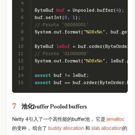
4
5
ByteBuf
buf
=
 Unpooled.buffer(
4
);
6
buf.setInt(
0
, 
1
);
7
// Prints '00000001'
8
System.out.format(
"%08x%n"
, buf.getIn
9
10
ByteBuf
leBuf
=
 buf.order(ByteOrder.L
11
// Prints '01000000'
12
System.out.format(
"%08x%n"
, leBuf.get
13
14
assert
 buf != leBuf;
15
assert
 buf == buf.order(ByteOrder.BIG
池化buffer Pooled buffers
Netty 4引入了一个高性能的buffer池， 它是
jemalloc
的变种， 组合了
buddy allocation
和
slab allocation
的