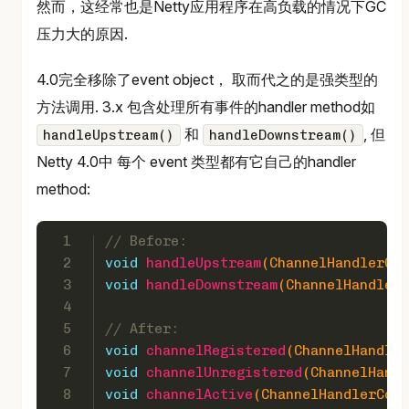
然而，这经常也是Netty应用程序在高负载的情况下GC
压力大的原因.
4.0完全移除了event object， 取而代之的是强类型的
方法调用. 3.x 包含处理所有事件的handler method如
和
, 但
handleUpstream()
handleDownstream()
Netty 4.0中 每个 event 类型都有它自己的handler
method:
1
// Before:
2
void
handleUpstream
(ChannelHandlerCon
3
void
handleDownstream
(ChannelHandlerC
4
5
// After:
6
void
channelRegistered
(ChannelHandler
7
void
channelUnregistered
(ChannelHandl
8
void
channelActive
(ChannelHandlerCont