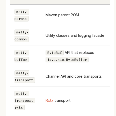
netty-
Maven parent POM
parent
netty-
Utility classes and logging facade
common
API that replaces
netty-
ByteBuf
buffer
java.nio.ByteBuffer
netty-
Channel API and core transports
transport
netty-
Rxtx
transport
transport-
rxtx