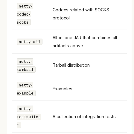
netty-
Codecs related with SOCKS
codec-
protocol
socks
All-in-one JAR that combines all
netty-all
artifacts above
netty-
Tarball distribution
tarball
netty-
Examples
example
netty-
A collection of integration tests
testsuite-
*