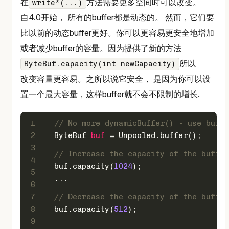
在
方法需要更多空间时可以改变。
write*(...)
自4.0开始， 所有的buffer都是动态的。 然而，它们要
比以前的动态buffer更好。你可以更容易更安全地增加
或者减少buffer的容量。因为提供了新的方法
所以
ByteBuf.capacity(int newCapacity)
改变容量更容易。之所以说它安全， 是因为你可以设
置一个最大容量，这样buffer就不会不限制的增长.
1
// No more dynamicBuffer() - use buffe
2
ByteBuf
buf
=
 Unpooled.buffer();
3
// Increase the capacity of the buffer
4
buf.capacity(
1024
);
5
...
6
7
// Decrease the capacity of the buffer
8
buf.capacity(
512
);
9