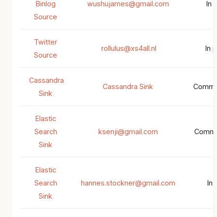
Binlog
wushujames@gmail.com
In 
Source
Twitter
rollulus@xs4all.nl
In 
Source
Cassandra
Cassandra Sink
Commun
Sink
Elastic
Search
ksenji@gmail.com
Commun
Sink
Elastic
Search
hannes.stockner@gmail.com
In
Sink