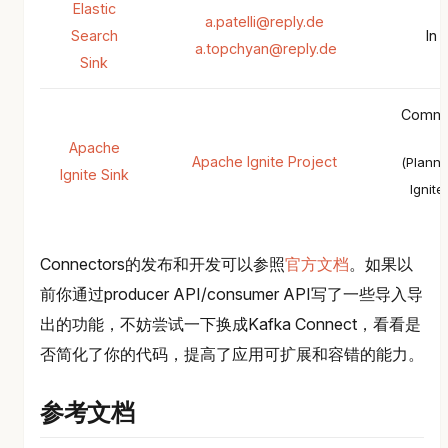
Elastic
a.patelli@reply.de
Search
In 
a.topchyan@reply.de
Sink
Commun
Apache
Apache Ignite Project
(Plann
Ignite Sink
Ignite
Connectors的发布和开发可以参照
官方文档
。如果以
前你通过producer API/consumer API写了一些导入导
出的功能，不妨尝试一下换成Kafka Connect，看看是
否简化了你的代码，提高了应用可扩展和容错的能力。
参考文档