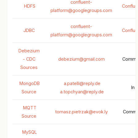
confluent-
HDFS
Conflue
platform@googlegroups.com
confluent-
JDBC
Conflue
platform@googlegroups.com
Debezium
- CDC
debezium@gmail.com
Commun
Sources
MongoDB
a.patelli@reply.de
In 
Source
a.topchyan@reply.de
MQTT
tomasz.pietrzak@evok.ly
Commun
Source
MySQL